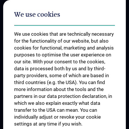
Postgraduate Trainings
We use cookies
Dual Career
Trusted Reseach - Research Security - Foreign Interference
We use cookies that are technically necessary
UNESCO Chair on Bioethics
for the functionality of our website, but also
MUVI
cookies for functional, marketing and analysis
purposes to optimise the user experience on
our site. With your consent to the cookies,
Connect with us
data is processed both by us and by third-
party providers, some of which are based in
third countries (e.g. the USA). You can find
more information about the tools and the
partners in our data protection declaration, in
which we also explain exactly what data
PRESSE
transfer to the USA can mean. You can
JOBS
individually adjust or revoke your cookie
MEDUNI SHOP
settings at any time if you wish.