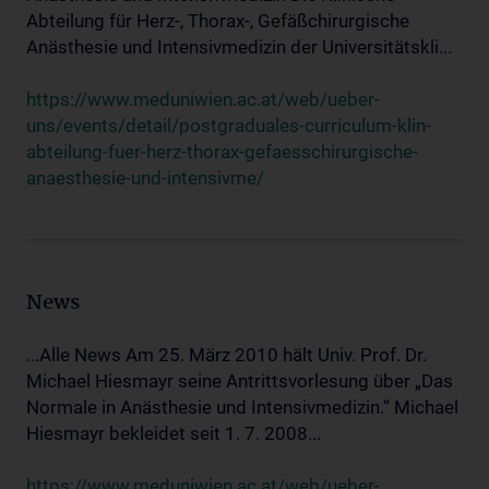
Abteilung für Herz-, Thorax-, Gefäßchirurgische
Anästhesie und Intensivmedizin der Universitätskli...
https://www.meduniwien.ac.at/web/ueber-
uns/events/detail/postgraduales-curriculum-klin-
abteilung-fuer-herz-thorax-gefaesschirurgische-
anaesthesie-und-intensivme/
News
...Alle News Am 25. März 2010 hält Univ. Prof. Dr.
Michael Hiesmayr seine Antrittsvorlesung über „Das
Normale in Anästhesie und Intensivmedizin.“ Michael
Hiesmayr bekleidet seit 1. 7. 2008...
https://www.meduniwien.ac.at/web/ueber-