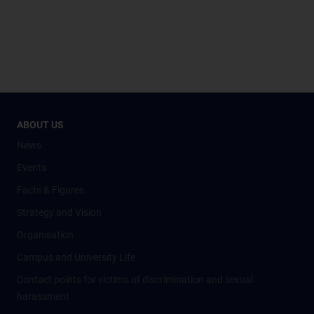
ABOUT US
News
Events
Facts & Figures
Strategy and Vision
Organisation
Campus and University Life
Contact points for victims of discrimination and sexual
harassment