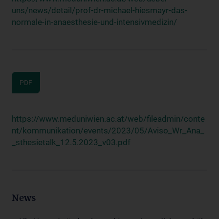
uns/news/detail/prof-dr-michael-hiesmayr-das-
normale-in-anaesthesie-und-intensivmedizin/
PDF
https://www.meduniwien.ac.at/web/fileadmin/conte
nt/kommunikation/events/2023/05/Aviso_Wr_Ana_
_sthesietalk_12.5.2023_v03.pdf
News