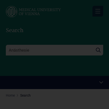
Skip
to
main
content
Search
Home
Search