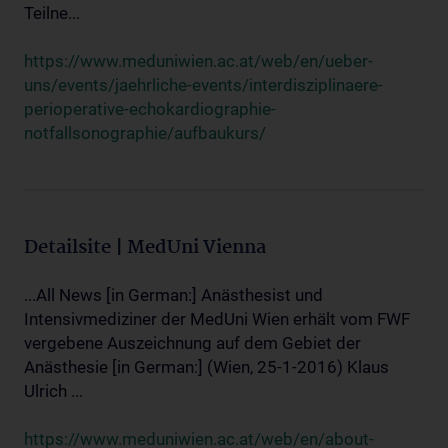
Teilne...
https://www.meduniwien.ac.at/web/en/ueber-
uns/events/jaehrliche-events/interdisziplinaere-
perioperative-echokardiographie-
notfallsonographie/aufbaukurs/
Detailsite | MedUni Vienna
...All News [in German:] Anästhesist und
Intensivmediziner der MedUni Wien erhält vom FWF
vergebene Auszeichnung auf dem Gebiet der
Anästhesie [in German:] (Wien, 25-1-2016) Klaus
Ulrich ...
https://www.meduniwien.ac.at/web/en/about-