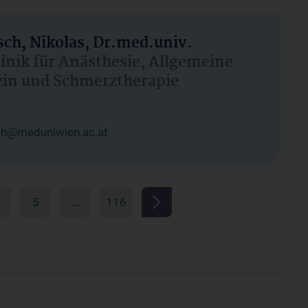
ch, Nikolas, Dr.med.univ.
linik für Anästhesie, Allgemeine
zin und Schmerztherapie
ch@meduniwien.ac.at
5
…
116