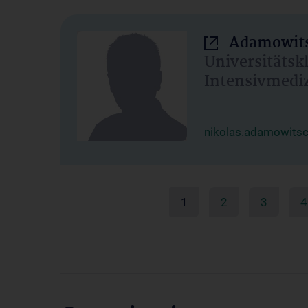
Adamowits
Universitätsk
Intensivmedi
nikolas.adamowits
1
2
3
4