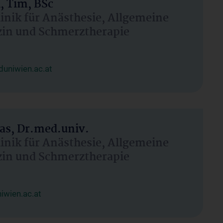
, Tim, BSc
linik für Anästhesie, Allgemeine
zin und Schmerztherapie
uniwien.ac.at
as, Dr.med.univ.
linik für Anästhesie, Allgemeine
zin und Schmerztherapie
wien.ac.at