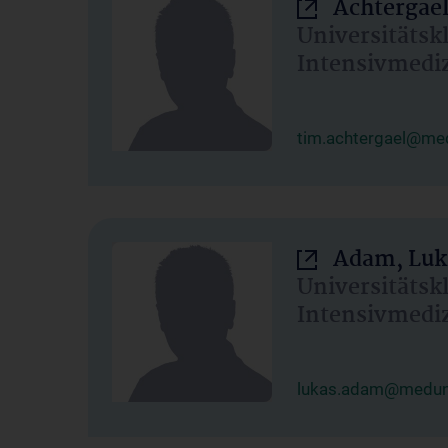
Achtergael
Universitätsk
Intensivmedi
tim.achtergael@med
Adam, Luk
Universitätsk
Intensivmedi
lukas.adam@meduni