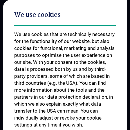
Postgraduate Trainings
We use cookies
Dual Career
Trusted Reseach - Research Security - Foreign Interference
We use cookies that are technically necessary
UNESCO Chair on Bioethics
for the functionality of our website, but also
MUVI
cookies for functional, marketing and analysis
purposes to optimise the user experience on
our site. With your consent to the cookies,
Connect with us
data is processed both by us and by third-
party providers, some of which are based in
third countries (e.g. the USA). You can find
more information about the tools and the
partners in our data protection declaration, in
which we also explain exactly what data
PRESSE
transfer to the USA can mean. You can
JOBS
individually adjust or revoke your cookie
MEDUNI SHOP
settings at any time if you wish.