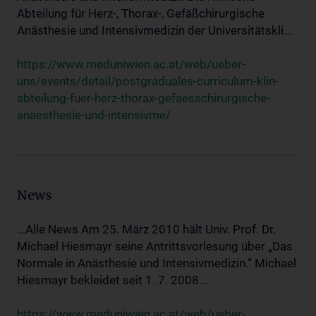
Abteilung für Herz-, Thorax-, Gefäßchirurgische
Anästhesie und Intensivmedizin der Universitätskli...
https://www.meduniwien.ac.at/web/ueber-
uns/events/detail/postgraduales-curriculum-klin-
abteilung-fuer-herz-thorax-gefaesschirurgische-
anaesthesie-und-intensivme/
News
...Alle News Am 25. März 2010 hält Univ. Prof. Dr.
Michael Hiesmayr seine Antrittsvorlesung über „Das
Normale in Anästhesie und Intensivmedizin.“ Michael
Hiesmayr bekleidet seit 1. 7. 2008...
https://www.meduniwien.ac.at/web/ueber-