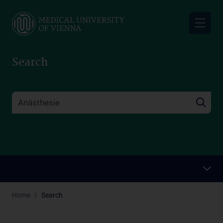
Skip
to
main
content
Search
Home
Search