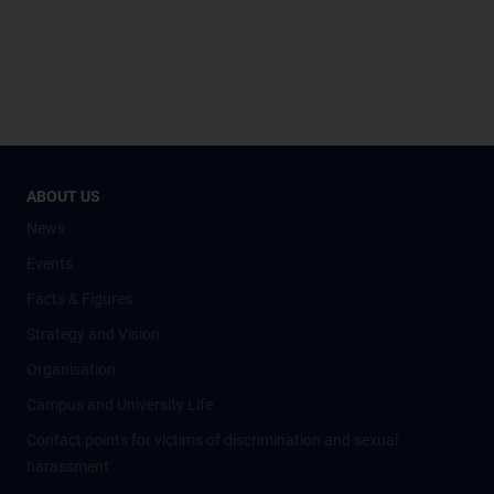
ABOUT US
News
Events
Facts & Figures
Strategy and Vision
Organisation
Campus and University Life
Contact points for victims of discrimination and sexual
harassment