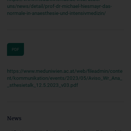
uns/news/detail/prof-dr-michael-hiesmayr-das-
normale-in-anaesthesie-und-intensivmedizin/
PDF
https://www.meduniwien.ac.at/web/fileadmin/conte
nt/kommunikation/events/2023/05/Aviso_Wr_Ana_
_sthesietalk_12.5.2023_v03.pdf
News