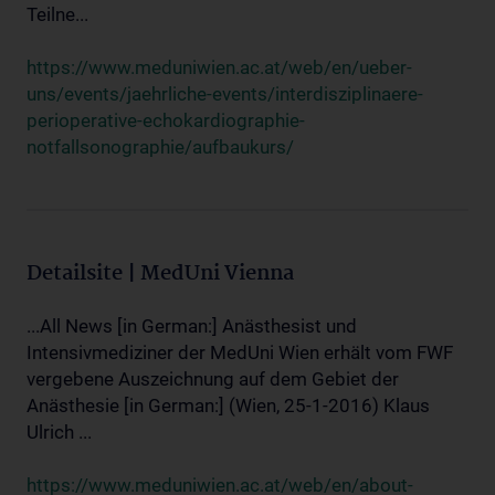
Teilne...
https://www.meduniwien.ac.at/web/en/ueber-
uns/events/jaehrliche-events/interdisziplinaere-
perioperative-echokardiographie-
notfallsonographie/aufbaukurs/
Detailsite | MedUni Vienna
...All News [in German:] Anästhesist und
Intensivmediziner der MedUni Wien erhält vom FWF
vergebene Auszeichnung auf dem Gebiet der
Anästhesie [in German:] (Wien, 25-1-2016) Klaus
Ulrich ...
https://www.meduniwien.ac.at/web/en/about-