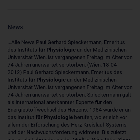
News
...Alle News Paul Gerhard Spieckermann, Emeritus
des Instituts
für
Physiologie
an der Medizinischen
Universität Wien, ist vergangenen Freitag im Alter von
74 Jahren unerwartet verstorben. (Wien, 18-04-
2012) Paul Gerhard Spieckermann, Emeritus des
Instituts
für
Physiologie
an der Medizinischen
Universität Wien, ist vergangenen Freitag im Alter von
74 Jahren unerwartet verstorben. Spieckermann galt
als international anerkannter Experte
für
den
Energiestoffwechsel des Herzens. 1984 wurde er an
das Institut
für
Physiologie
berufen, wo er sich vor
allem der Erforschung des Herz-Kreislauf-Systems
und der Nachwuchsförderung widmete. Bis zuletzt
war er als Lehrender an der MedUni Wien tätig. Share