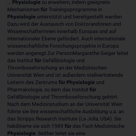
...
Physiologie
zu erweitern, indem geeignete
Mechanismen
für
Trainingsprogramme in
Physiologie
unterstützt und bereitgestellt werden.
Dazu wird der Austausch von DoktorandInnen und
WissenschafterInnen innerhalb Europas und auf
internationaler Ebene gefördert. Auch internationale
wissenschaftliche Forschungsprojekte in Europa
werden angeregt.Zur PersonMargarethe Geiger leitet
das Institut
für
Gefäßbiologie und
Thromboseforschung an der Medizinischen
Universität Wien und ist außerdem stellvertretende
Leiterin des Zentrums
für
Physiologie
und
Pharmakologie, zu dem das Institut
für
Gefäßbiologie und Thromboseforschung gehört.
Nach dem Medizinstudium an der Universität Wien
führte sie ihre wissenschaftliche Ausbildung u.a. an
das Scripps Research Institute (La Jolla, USA). Sie
habilitierte sie sich 1989
für
das Fach Medizinische
Physiologie
. Seither leitet sie eine