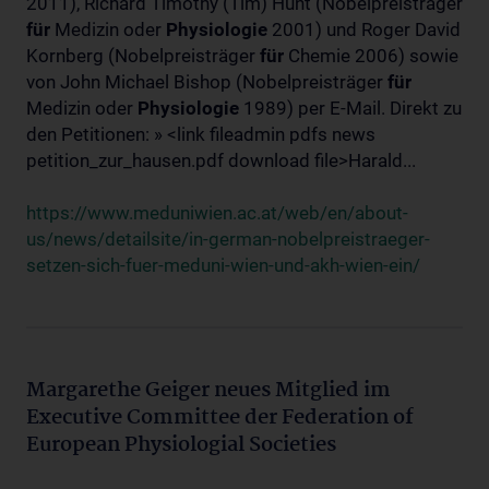
2011), Richard Timothy (Tim) Hunt (Nobelpreisträger
für
Medizin oder
Physiologie
2001) und Roger David
Kornberg (Nobelpreisträger
für
Chemie 2006) sowie
von John Michael Bishop (Nobelpreisträger
für
Medizin oder
Physiologie
1989) per E-Mail. Direkt zu
den Petitionen: » <link fileadmin pdfs news
petition_zur_hausen.pdf download file>Harald...
https://www.meduniwien.ac.at/web/en/about-
us/news/detailsite/in-german-nobelpreistraeger-
setzen-sich-fuer-meduni-wien-und-akh-wien-ein/
Margarethe Geiger neues Mitglied im
Executive Committee der Federation of
European Physiologial Societies