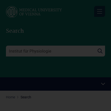
Skip
to
main
content
Search
Home
Search