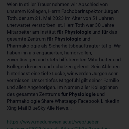
Wien In stiller Trauer nehmen wir Abschied von
unserem Kollegen, Herrn Fachoberinspektor Jürgen
Toth, der am 21. Mai 2023 im Alter von 51 Jahren
unerwartet verstorben ist. Herr Toth war 30 Jahre
Mitarbeiter am Institut
für
Physiologie
und
für
das
gesamte Zentrum
für
Physiologie
und
Pharmakologie als Sicherheitsbeauftragter tätig. Wir
haben ihn als engagierten, humorvollen,
zuverlässigen und stets hilfsbereiten Mitarbeiter und
Kollegen kennen und schätzen gelernt. Sein Ableben
hinterlässt eine tiefe Lücke, wir werden Jürgen sehr
vermissen! Unser tiefes Mitgefühl gilt seiner Familie
und allen Angehörigen. Im Namen aller Kolleg:innen
des gesamten Zentrums
für
Physiologie
und
Pharmakologie Share Whatsapp Facebook LinkedIn
Xing Mail BlueSky Alle News...
https://www.meduniwien.ac.at/web/ueber-
uns/news/2023/default-34fee72b1e-2/meduni-