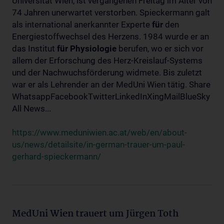
Universität Wien, ist vergangenen Freitag im Alter von
74 Jahren unerwartet verstorben. Spieckermann galt
als international anerkannter Experte
für
den
Energiestoffwechsel des Herzens. 1984 wurde er an
das Institut
für
Physiologie
berufen, wo er sich vor
allem der Erforschung des Herz-Kreislauf-Systems
und der Nachwuchsförderung widmete. Bis zuletzt
war er als Lehrender an der MedUni Wien tätig. Share
WhatsappFacebookTwitterLinkedInXingMailBlueSky
All News...
https://www.meduniwien.ac.at/web/en/about-
us/news/detailsite/in-german-trauer-um-paul-
gerhard-spieckermann/
MedUni Wien trauert um Jürgen Toth