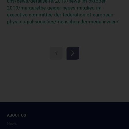
uns/news/detailseite/2019/news-im-oktober-
2019/margarethe-geiger-neues-mitglied-im-
executive-committee-der-federation-of-european-
physiologial-societies/menschen-der-meduni-wien/
1
ABOUT US
News