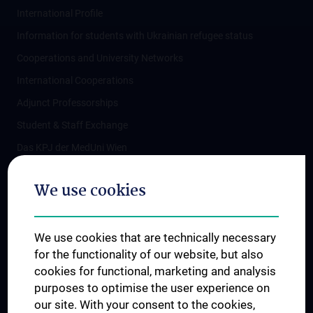
International Profile
Information for students with Ukrainian refugee status
Cooperations and University Networks
International Cooperations
Adjunct Professorships
Student & Staff Exchange
Das KPJ der MedUni Wien
Postgraduate Trainings
We use cookies
Dual Career
Trusted Reseach - Research Security - Foreign Interference
We use cookies that are technically necessary
UNESCO Chair on Bioethics
for the functionality of our website, but also
MUVI
cookies for functional, marketing and analysis
purposes to optimise the user experience on
our site. With your consent to the cookies,