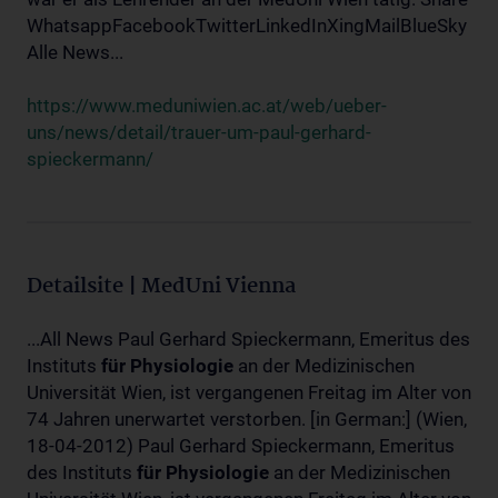
WhatsappFacebookTwitterLinkedInXingMailBlueSky
Alle News...
https://www.meduniwien.ac.at/web/ueber-
uns/news/detail/trauer-um-paul-gerhard-
spieckermann/
Detailsite | MedUni Vienna
...All News Paul Gerhard Spieckermann, Emeritus des
Instituts
für
Physiologie
an der Medizinischen
Universität Wien, ist vergangenen Freitag im Alter von
74 Jahren unerwartet verstorben. [in German:] (Wien,
18-04-2012) Paul Gerhard Spieckermann, Emeritus
des Instituts
für
Physiologie
an der Medizinischen