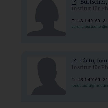
Burtscher,
Institut für P
T: +43-1-40160 - 3
verena.burtscher@m
Ciotu, Ion
Institut für P
T: +43-1-40160 - 3
ionut.ciotu@meduni