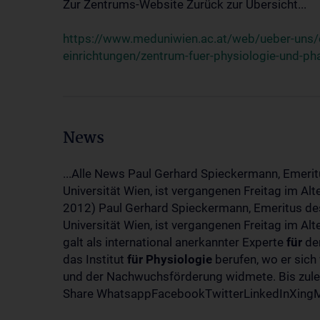
Zur Zentrums-Website Zurück zur Übersicht...
https://www.meduniwien.ac.at/web/ueber-uns/o
einrichtungen/zentrum-fuer-physiologie-und-p
News
...Alle News Paul Gerhard Spieckermann, Emerit
Universität Wien, ist vergangenen Freitag im Al
2012) Paul Gerhard Spieckermann, Emeritus des
Universität Wien, ist vergangenen Freitag im A
galt als international anerkannter Experte
für
den
das Institut
für
Physiologie
berufen, wo er sich
und der Nachwuchsförderung widmete. Bis zuletz
Share WhatsappFacebookTwitterLinkedInXingMa