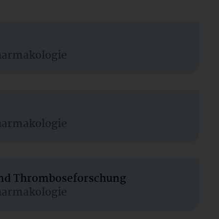
harmakologie
harmakologie
 und Thromboseforschung
harmakologie