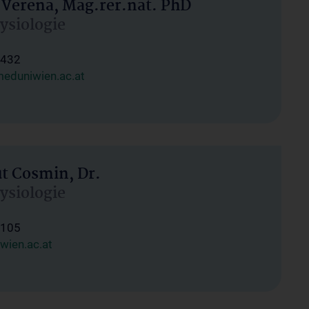
 Verena, Mag.rer.nat. PhD
hysiologie
1432
eduniwien.ac.at
ut Cosmin, Dr.
hysiologie
1105
wien.ac.at