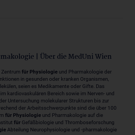
rmakologie | Über die MedUni Wien
m Zentrum
für
Physiologie
und Pharmakologie der
unktionen in gesunden oder kranken Organismen,
ekülen, seien es Medikamente oder Gifte. Das
 im kardiovaskulären Bereich sowie im Nerven- und
der Untersuchung molekularer Strukturen bis zur
rechend der Arbeitsschwerpunkte sind die über 100
rum
für
Physiologie
und Pharmakologie auf die
nstitut
für
Gefäßbiologie und Thromboseforschung
gie
Abteilung Neurophysiologie und -pharmakologie