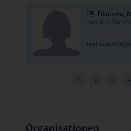
Dianova, M
Institut für P
martina.dianova@me
1
2
3
4
Organisationen