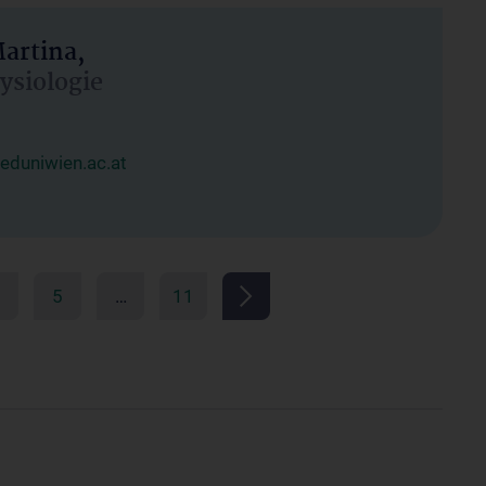
artina,
hysiologie
duniwien.ac.at
5
…
11