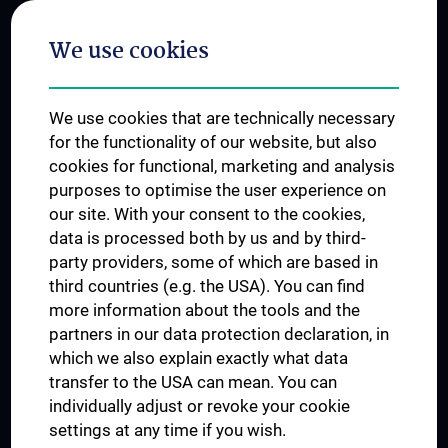
Postgraduate Trainings
We use cookies
Dual Career
Trusted Reseach - Research Security - Foreign Interference
We use cookies that are technically necessary
UNESCO Chair on Bioethics
for the functionality of our website, but also
MUVI
cookies for functional, marketing and analysis
purposes to optimise the user experience on
our site. With your consent to the cookies,
Connect with us
data is processed both by us and by third-
party providers, some of which are based in
third countries (e.g. the USA). You can find
more information about the tools and the
partners in our data protection declaration, in
which we also explain exactly what data
PRESSE
transfer to the USA can mean. You can
JOBS
individually adjust or revoke your cookie
MEDUNI SHOP
settings at any time if you wish.