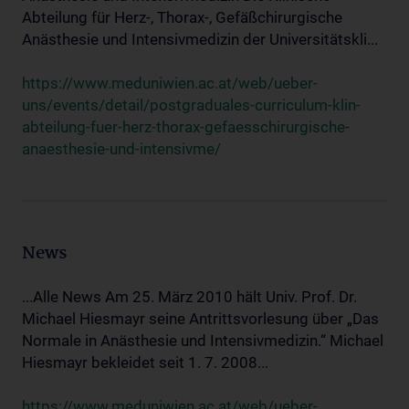
Abteilung für Herz-, Thorax-, Gefäßchirurgische
Anästhesie und Intensivmedizin der Universitätskli...
https://www.meduniwien.ac.at/web/ueber-
uns/events/detail/postgraduales-curriculum-klin-
abteilung-fuer-herz-thorax-gefaesschirurgische-
anaesthesie-und-intensivme/
News
...Alle News Am 25. März 2010 hält Univ. Prof. Dr.
Michael Hiesmayr seine Antrittsvorlesung über „Das
Normale in Anästhesie und Intensivmedizin.“ Michael
Hiesmayr bekleidet seit 1. 7. 2008...
https://www.meduniwien.ac.at/web/ueber-