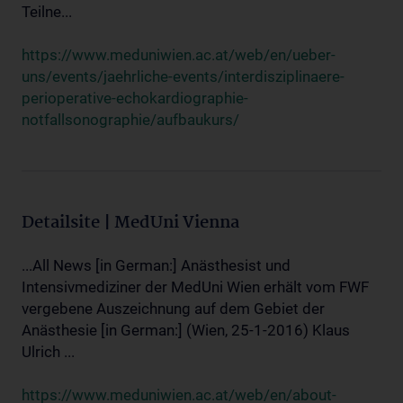
Teilne...
https://www.meduniwien.ac.at/web/en/ueber-
uns/events/jaehrliche-events/interdisziplinaere-
perioperative-echokardiographie-
notfallsonographie/aufbaukurs/
Detailsite | MedUni Vienna
...All News [in German:] Anästhesist und
Intensivmediziner der MedUni Wien erhält vom FWF
vergebene Auszeichnung auf dem Gebiet der
Anästhesie [in German:] (Wien, 25-1-2016) Klaus
Ulrich ...
https://www.meduniwien.ac.at/web/en/about-