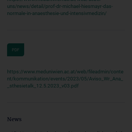
uns/news/detail/prof-dr-michael-hiesmayr-das-
normale-in-anaesthesie-und-intensivmedizin/
PDF
https://www.meduniwien.ac.at/web/fileadmin/conte
nt/kommunikation/events/2023/05/Aviso_Wr_Ana_
_sthesietalk_12.5.2023_v03.pdf
News