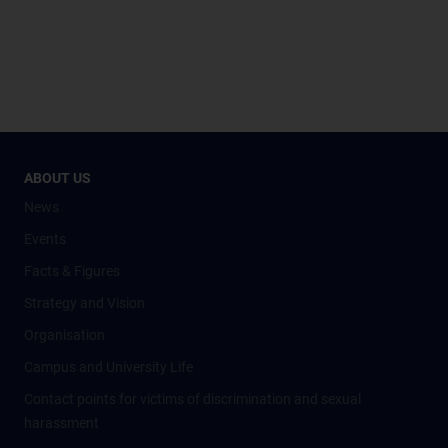
ABOUT US
News
Events
Facts & Figures
Strategy and Vision
Organisation
Campus and University Life
Contact points for victims of discrimination and sexual
harassment