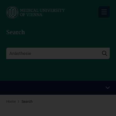
Skip
to
main
content
Search
Home
Search