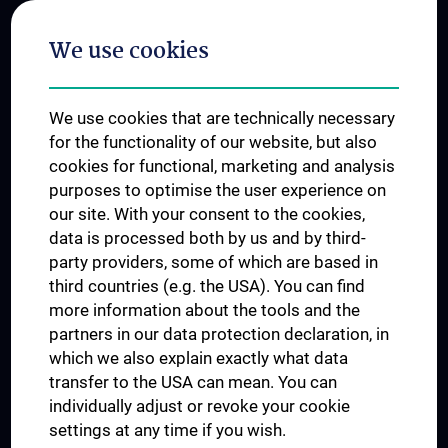
Postgraduate Trainings
We use cookies
Dual Career
Trusted Reseach - Research Security - Foreign Interference
We use cookies that are technically necessary
UNESCO Chair on Bioethics
for the functionality of our website, but also
MUVI
cookies for functional, marketing and analysis
purposes to optimise the user experience on
our site. With your consent to the cookies,
Connect with us
data is processed both by us and by third-
party providers, some of which are based in
third countries (e.g. the USA). You can find
more information about the tools and the
partners in our data protection declaration, in
which we also explain exactly what data
PRESSE
transfer to the USA can mean. You can
JOBS
individually adjust or revoke your cookie
MEDUNI SHOP
settings at any time if you wish.