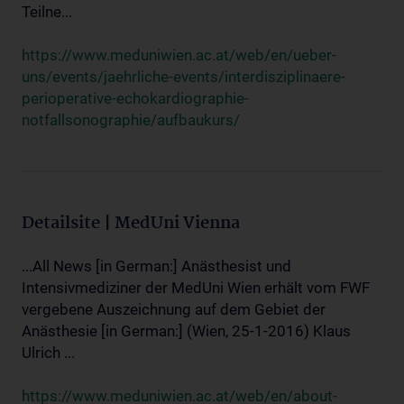
Teilne...
https://www.meduniwien.ac.at/web/en/ueber-
uns/events/jaehrliche-events/interdisziplinaere-
perioperative-echokardiographie-
notfallsonographie/aufbaukurs/
Detailsite | MedUni Vienna
...All News [in German:] Anästhesist und
Intensivmediziner der MedUni Wien erhält vom FWF
vergebene Auszeichnung auf dem Gebiet der
Anästhesie [in German:] (Wien, 25-1-2016) Klaus
Ulrich ...
https://www.meduniwien.ac.at/web/en/about-