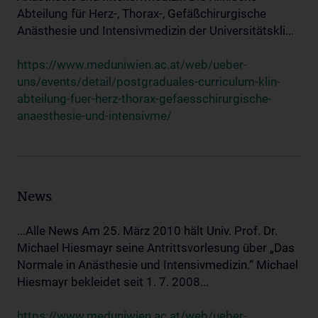
Abteilung für Herz-, Thorax-, Gefäßchirurgische
Anästhesie und Intensivmedizin der Universitätskli...
https://www.meduniwien.ac.at/web/ueber-
uns/events/detail/postgraduales-curriculum-klin-
abteilung-fuer-herz-thorax-gefaesschirurgische-
anaesthesie-und-intensivme/
News
...Alle News Am 25. März 2010 hält Univ. Prof. Dr.
Michael Hiesmayr seine Antrittsvorlesung über „Das
Normale in Anästhesie und Intensivmedizin.“ Michael
Hiesmayr bekleidet seit 1. 7. 2008...
https://www.meduniwien.ac.at/web/ueber-