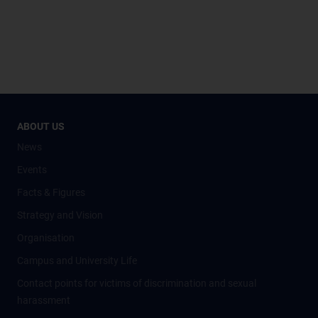
ABOUT US
News
Events
Facts & Figures
Strategy and Vision
Organisation
Campus and University Life
Contact points for victims of discrimination and sexual
harassment