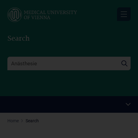
Skip
to
main
content
Search
Home
Search