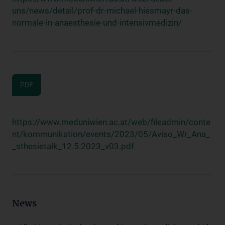
uns/news/detail/prof-dr-michael-hiesmayr-das-
normale-in-anaesthesie-und-intensivmedizin/
PDF
https://www.meduniwien.ac.at/web/fileadmin/conte
nt/kommunikation/events/2023/05/Aviso_Wr_Ana_
_sthesietalk_12.5.2023_v03.pdf
News