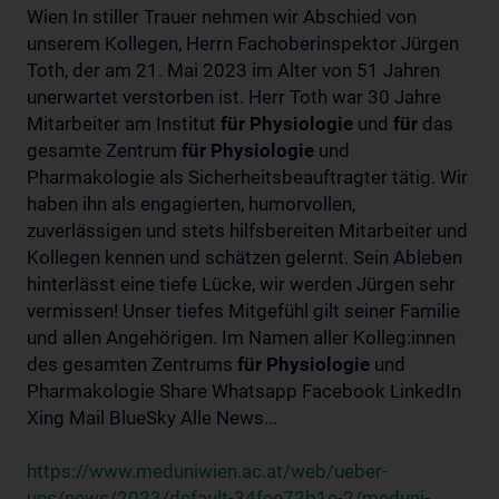
Wien In stiller Trauer nehmen wir Abschied von
unserem Kollegen, Herrn Fachoberinspektor Jürgen
Toth, der am 21. Mai 2023 im Alter von 51 Jahren
unerwartet verstorben ist. Herr Toth war 30 Jahre
Mitarbeiter am Institut
für
Physiologie
und
für
das
gesamte Zentrum
für
Physiologie
und
Pharmakologie als Sicherheitsbeauftragter tätig. Wir
haben ihn als engagierten, humorvollen,
zuverlässigen und stets hilfsbereiten Mitarbeiter und
Kollegen kennen und schätzen gelernt. Sein Ableben
hinterlässt eine tiefe Lücke, wir werden Jürgen sehr
vermissen! Unser tiefes Mitgefühl gilt seiner Familie
und allen Angehörigen. Im Namen aller Kolleg:innen
des gesamten Zentrums
für
Physiologie
und
Pharmakologie Share Whatsapp Facebook LinkedIn
Xing Mail BlueSky Alle News...
https://www.meduniwien.ac.at/web/ueber-
uns/news/2023/default-34fee72b1e-2/meduni-