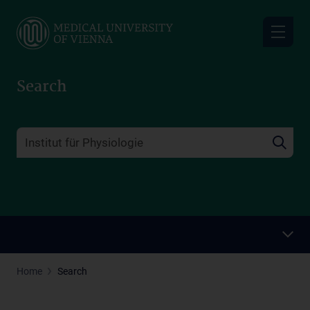
Skip
to
main
content
Search
Home
Search