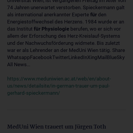
Universität Wien, ist vergangenen Freitag im Alter von
74 Jahren unerwartet verstorben. Spieckermann galt
als international anerkannter Experte
für
den
Energiestoffwechsel des Herzens. 1984 wurde er an
das Institut
für
Physiologie
berufen, wo er sich vor
allem der Erforschung des Herz-Kreislauf-Systems
und der Nachwuchsförderung widmete. Bis zuletzt
war er als Lehrender an der MedUni Wien tätig. Share
WhatsappFacebookTwitterLinkedInXingMailBlueSky
All News...
https://www.meduniwien.ac.at/web/en/about-
us/news/detailsite/in-german-trauer-um-paul-
gerhard-spieckermann/
MedUni Wien trauert um Jürgen Toth