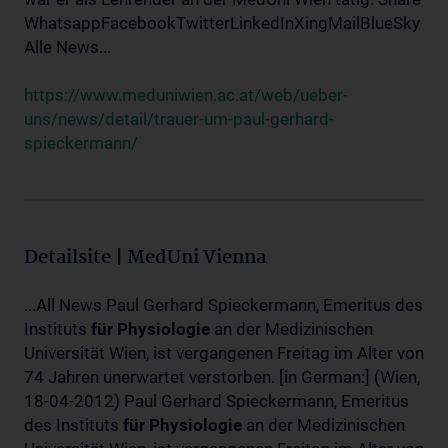
WhatsappFacebookTwitterLinkedInXingMailBlueSky
Alle News...
https://www.meduniwien.ac.at/web/ueber-
uns/news/detail/trauer-um-paul-gerhard-
spieckermann/
Detailsite | MedUni Vienna
...All News Paul Gerhard Spieckermann, Emeritus des
Instituts
für
Physiologie
an der Medizinischen
Universität Wien, ist vergangenen Freitag im Alter von
74 Jahren unerwartet verstorben. [in German:] (Wien,
18-04-2012) Paul Gerhard Spieckermann, Emeritus
des Instituts
für
Physiologie
an der Medizinischen