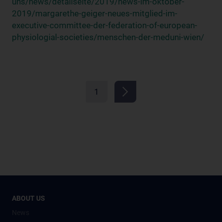
uns/news/detailseite/2019/news-im-oktober-
2019/margarethe-geiger-neues-mitglied-im-
executive-committee-der-federation-of-european-
physiologial-societies/menschen-der-meduni-wien/
1
ABOUT US
News