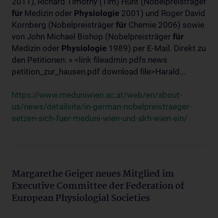
2011), Richard Timothy (Tim) Hunt (Nobelpreisträger
für
Medizin oder
Physiologie
2001) und Roger David
Kornberg (Nobelpreisträger
für
Chemie 2006) sowie
von John Michael Bishop (Nobelpreisträger
für
Medizin oder
Physiologie
1989) per E-Mail. Direkt zu
den Petitionen: » <link fileadmin pdfs news
petition_zur_hausen.pdf download file>Harald...
https://www.meduniwien.ac.at/web/en/about-
us/news/detailsite/in-german-nobelpreistraeger-
setzen-sich-fuer-meduni-wien-und-akh-wien-ein/
Margarethe Geiger neues Mitglied im
Executive Committee der Federation of
European Physiologial Societies