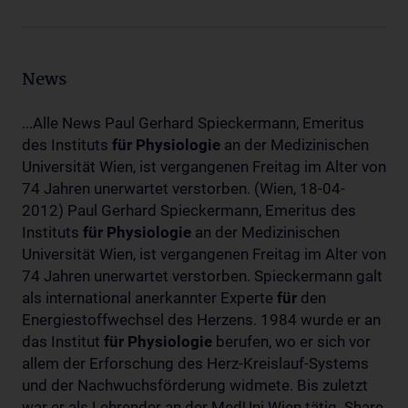
News
...Alle News Paul Gerhard Spieckermann, Emeritus
des Instituts
für
Physiologie
an der Medizinischen
Universität Wien, ist vergangenen Freitag im Alter von
74 Jahren unerwartet verstorben. (Wien, 18-04-
2012) Paul Gerhard Spieckermann, Emeritus des
Instituts
für
Physiologie
an der Medizinischen
Universität Wien, ist vergangenen Freitag im Alter von
74 Jahren unerwartet verstorben. Spieckermann galt
als international anerkannter Experte
für
den
Energiestoffwechsel des Herzens. 1984 wurde er an
das Institut
für
Physiologie
berufen, wo er sich vor
allem der Erforschung des Herz-Kreislauf-Systems
und der Nachwuchsförderung widmete. Bis zuletzt
war er als Lehrender an der MedUni Wien tätig. Share