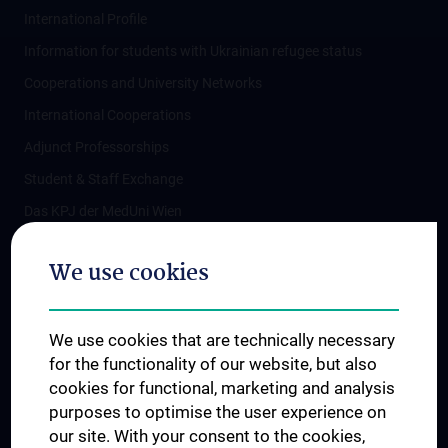
International Profile
Information for students with Ukrainian refugee status
Cooperations and University Networks
International Cooperations
Adjunct Professorships
Student & Staff Exchange
Das KPJ der MedUni Wien
Postgraduate Trainings
We use cookies
Dual Career
Trusted Reseach - Research Security - Foreign Interference
We use cookies that are technically necessary
UNESCO Chair on Bioethics
for the functionality of our website, but also
MUVI
cookies for functional, marketing and analysis
purposes to optimise the user experience on
our site. With your consent to the cookies,