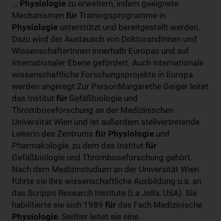
...
Physiologie
zu erweitern, indem geeignete
Mechanismen
für
Trainingsprogramme in
Physiologie
unterstützt und bereitgestellt werden.
Dazu wird der Austausch von DoktorandInnen und
WissenschafterInnen innerhalb Europas und auf
internationaler Ebene gefördert. Auch internationale
wissenschaftliche Forschungsprojekte in Europa
werden angeregt.Zur PersonMargarethe Geiger leitet
das Institut
für
Gefäßbiologie und
Thromboseforschung an der Medizinischen
Universität Wien und ist außerdem stellvertretende
Leiterin des Zentrums
für
Physiologie
und
Pharmakologie, zu dem das Institut
für
Gefäßbiologie und Thromboseforschung gehört.
Nach dem Medizinstudium an der Universität Wien
führte sie ihre wissenschaftliche Ausbildung u.a. an
das Scripps Research Institute (La Jolla, USA). Sie
habilitierte sie sich 1989
für
das Fach Medizinische
Physiologie
. Seither leitet sie eine