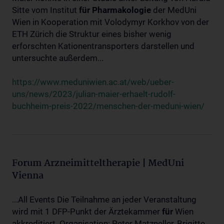
Sitte vom Institut
für
Pharmakologie
der MedUni
Wien in Kooperation mit Volodymyr Korkhov von der
ETH Zürich die Struktur eines bisher wenig
erforschten Kationentransporters darstellen und
untersuchte außerdem...
https://www.meduniwien.ac.at/web/ueber-
uns/news/2023/julian-maier-erhaelt-rudolf-
buchheim-preis-2022/menschen-der-meduni-wien/
Forum Arzneimitteltherapie | MedUni
Vienna
...All Events Die Teilnahme an jeder Veranstaltung
wird mit 1 DFP-Punkt der Ärztekammer
für
Wien
akkreditiert. Organisation: Peter Matzneller, Brigitte