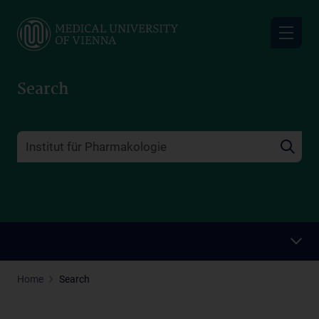
Skip
to
main
content
Search
Home
Search