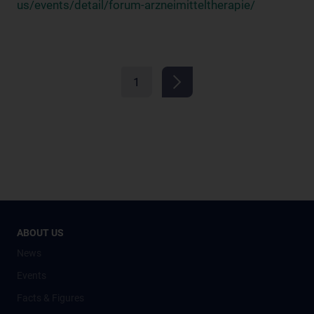
us/events/detail/forum-arzneimitteltherapie/
1
ABOUT US
News
Events
Facts & Figures