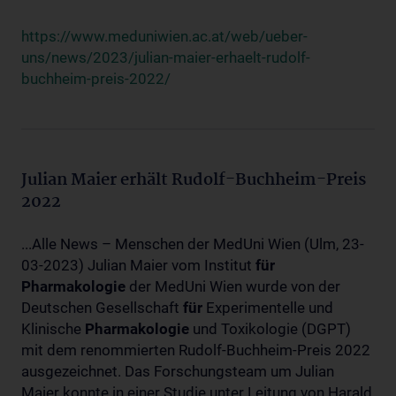
https://www.meduniwien.ac.at/web/ueber-
uns/news/2023/julian-maier-erhaelt-rudolf-
buchheim-preis-2022/
Julian Maier erhält Rudolf-Buchheim-Preis
2022
...Alle News – Menschen der MedUni Wien (Ulm, 23-
03-2023) Julian Maier vom Institut
für
Pharmakologie
der MedUni Wien wurde von der
Deutschen Gesellschaft
für
Experimentelle und
Klinische
Pharmakologie
und Toxikologie (DGPT)
mit dem renommierten Rudolf-Buchheim-Preis 2022
ausgezeichnet. Das Forschungsteam um Julian
Maier konnte in einer Studie unter Leitung von Harald