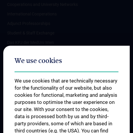
Cooperations and University Networks
International Cooperations
Adjunct Professorships
Student & Staff Exchange
Das KPJ der MedUni Wien
Postgraduate Trainings
We use cookies
Dual Career
Trusted Reseach - Research Security - Foreign Interference
We use cookies that are technically necessary
UNESCO Chair on Bioethics
for the functionality of our website, but also
MUVI
cookies for functional, marketing and analysis
purposes to optimise the user experience on
our site. With your consent to the cookies,
Connect with us
data is processed both by us and by third-
party providers, some of which are based in
third countries (e.g. the USA). You can find