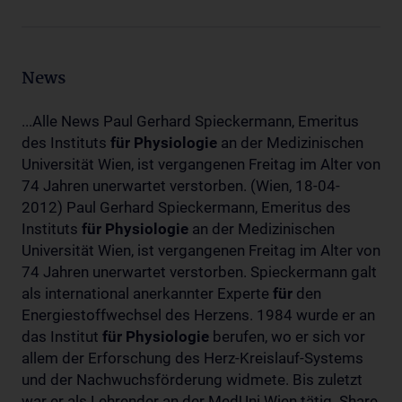
News
...Alle News Paul Gerhard Spieckermann, Emeritus
des Instituts
für
Physiologie
an der Medizinischen
Universität Wien, ist vergangenen Freitag im Alter von
74 Jahren unerwartet verstorben. (Wien, 18-04-
2012) Paul Gerhard Spieckermann, Emeritus des
Instituts
für
Physiologie
an der Medizinischen
Universität Wien, ist vergangenen Freitag im Alter von
74 Jahren unerwartet verstorben. Spieckermann galt
als international anerkannter Experte
für
den
Energiestoffwechsel des Herzens. 1984 wurde er an
das Institut
für
Physiologie
berufen, wo er sich vor
allem der Erforschung des Herz-Kreislauf-Systems
und der Nachwuchsförderung widmete. Bis zuletzt
war er als Lehrender an der MedUni Wien tätig. Share