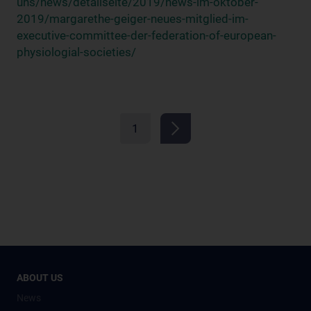
uns/news/detailseite/2019/news-im-oktober-
2019/margarethe-geiger-neues-mitglied-im-
executive-committee-der-federation-of-european-
physiologial-societies/
1
ABOUT US
News