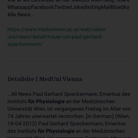
WhatsappFacebookTwitterLinkedInXingMailBlueSky
Alle News...
https://www.meduniwien.ac.at/web/ueber-
uns/news/detail/trauer-um-paul-gerhard-
spieckermann/
Detailsite | MedUni Vienna
...All News Paul Gerhard Spieckermann, Emeritus des
Instituts
für
Physiologie
an der Medizinischen
Universität Wien, ist vergangenen Freitag im Alter von
74 Jahren unerwartet verstorben. [in German:] (Wien,
18-04-2012) Paul Gerhard Spieckermann, Emeritus
des Instituts
für
Physiologie
an der Medizinischen