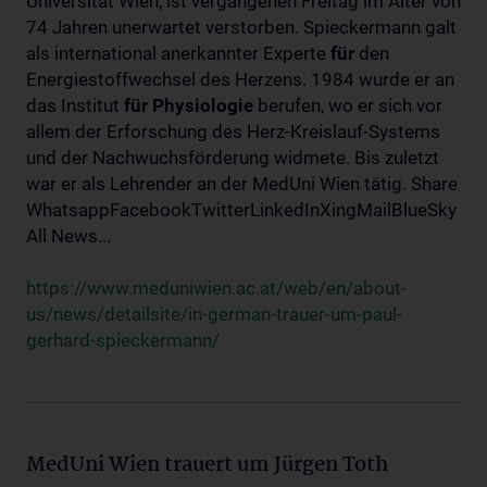
Universität Wien, ist vergangenen Freitag im Alter von
74 Jahren unerwartet verstorben. Spieckermann galt
als international anerkannter Experte
für
den
Energiestoffwechsel des Herzens. 1984 wurde er an
das Institut
für
Physiologie
berufen, wo er sich vor
allem der Erforschung des Herz-Kreislauf-Systems
und der Nachwuchsförderung widmete. Bis zuletzt
war er als Lehrender an der MedUni Wien tätig. Share
WhatsappFacebookTwitterLinkedInXingMailBlueSky
All News...
https://www.meduniwien.ac.at/web/en/about-
us/news/detailsite/in-german-trauer-um-paul-
gerhard-spieckermann/
MedUni Wien trauert um Jürgen Toth