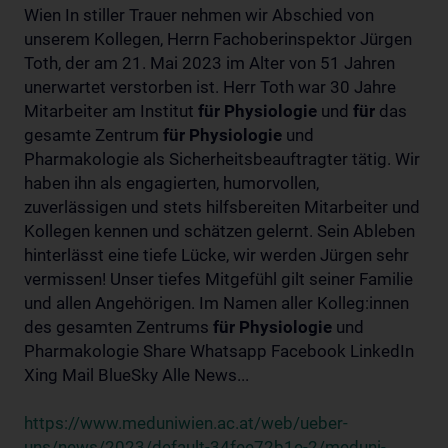
Wien In stiller Trauer nehmen wir Abschied von
unserem Kollegen, Herrn Fachoberinspektor Jürgen
Toth, der am 21. Mai 2023 im Alter von 51 Jahren
unerwartet verstorben ist. Herr Toth war 30 Jahre
Mitarbeiter am Institut
für
Physiologie
und
für
das
gesamte Zentrum
für
Physiologie
und
Pharmakologie als Sicherheitsbeauftragter tätig. Wir
haben ihn als engagierten, humorvollen,
zuverlässigen und stets hilfsbereiten Mitarbeiter und
Kollegen kennen und schätzen gelernt. Sein Ableben
hinterlässt eine tiefe Lücke, wir werden Jürgen sehr
vermissen! Unser tiefes Mitgefühl gilt seiner Familie
und allen Angehörigen. Im Namen aller Kolleg:innen
des gesamten Zentrums
für
Physiologie
und
Pharmakologie Share Whatsapp Facebook LinkedIn
Xing Mail BlueSky Alle News...
https://www.meduniwien.ac.at/web/ueber-
uns/news/2023/default-34fee72b1e-2/meduni-