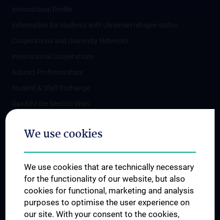
International Profile
Information for students with Ukrainian refugee status
Cooperations and University Networks
International Cooperations
Adjunct Professorships
Student & Staff Exchange
Das KPJ der MedUni Wien
Postgraduate Trainings
We use cookies
Dual Career
Trusted Reseach - Research Security - Foreign Interference
We use cookies that are technically necessary
UNESCO Chair on Bioethics
for the functionality of our website, but also
MUVI
cookies for functional, marketing and analysis
purposes to optimise the user experience on
our site. With your consent to the cookies,