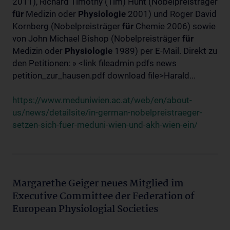
2011), Richard Timothy (Tim) Hunt (Nobelpreisträger
für
Medizin oder
Physiologie
2001) und Roger David
Kornberg (Nobelpreisträger
für
Chemie 2006) sowie
von John Michael Bishop (Nobelpreisträger
für
Medizin oder
Physiologie
1989) per E-Mail. Direkt zu
den Petitionen: » <link fileadmin pdfs news
petition_zur_hausen.pdf download file>Harald...
https://www.meduniwien.ac.at/web/en/about-
us/news/detailsite/in-german-nobelpreistraeger-
setzen-sich-fuer-meduni-wien-und-akh-wien-ein/
Margarethe Geiger neues Mitglied im
Executive Committee der Federation of
European Physiologial Societies