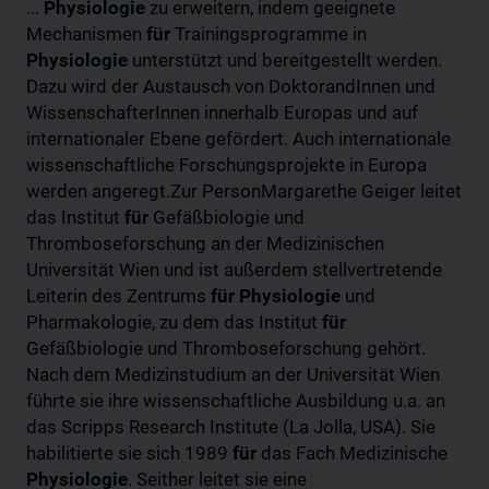
...
Physiologie
zu erweitern, indem geeignete
Mechanismen
für
Trainingsprogramme in
Physiologie
unterstützt und bereitgestellt werden.
Dazu wird der Austausch von DoktorandInnen und
WissenschafterInnen innerhalb Europas und auf
internationaler Ebene gefördert. Auch internationale
wissenschaftliche Forschungsprojekte in Europa
werden angeregt.Zur PersonMargarethe Geiger leitet
das Institut
für
Gefäßbiologie und
Thromboseforschung an der Medizinischen
Universität Wien und ist außerdem stellvertretende
Leiterin des Zentrums
für
Physiologie
und
Pharmakologie, zu dem das Institut
für
Gefäßbiologie und Thromboseforschung gehört.
Nach dem Medizinstudium an der Universität Wien
führte sie ihre wissenschaftliche Ausbildung u.a. an
das Scripps Research Institute (La Jolla, USA). Sie
habilitierte sie sich 1989
für
das Fach Medizinische
Physiologie
. Seither leitet sie eine