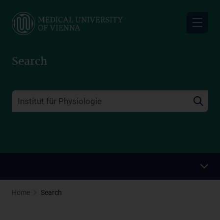
Skip
to
main
content
Search
Home
Search