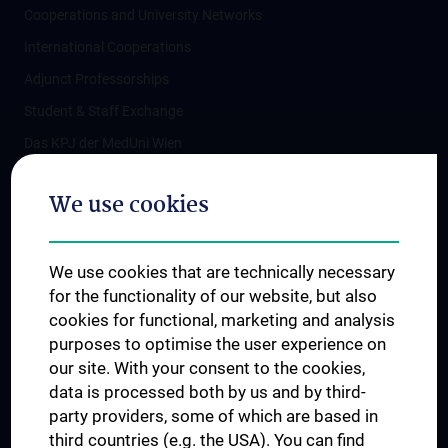
Cooperations and University Networks
International Cooperations
Adjunct Professorships
Student & Staff Exchange
Das KPJ der MedUni Wien
Postgraduate Trainings
We use cookies
Dual Career
Trusted Reseach - Research Security - Foreign Interference
We use cookies that are technically necessary
UNESCO Chair on Bioethics
for the functionality of our website, but also
MUVI
cookies for functional, marketing and analysis
purposes to optimise the user experience on
our site. With your consent to the cookies,
Connect with us
data is processed both by us and by third-
party providers, some of which are based in
third countries (e.g. the USA). You can find