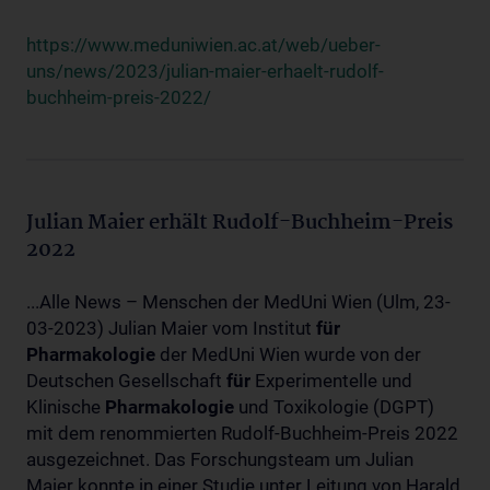
https://www.meduniwien.ac.at/web/ueber-
uns/news/2023/julian-maier-erhaelt-rudolf-
buchheim-preis-2022/
Julian Maier erhält Rudolf-Buchheim-Preis
2022
...Alle News – Menschen der MedUni Wien (Ulm, 23-
03-2023) Julian Maier vom Institut
für
Pharmakologie
der MedUni Wien wurde von der
Deutschen Gesellschaft
für
Experimentelle und
Klinische
Pharmakologie
und Toxikologie (DGPT)
mit dem renommierten Rudolf-Buchheim-Preis 2022
ausgezeichnet. Das Forschungsteam um Julian
Maier konnte in einer Studie unter Leitung von Harald