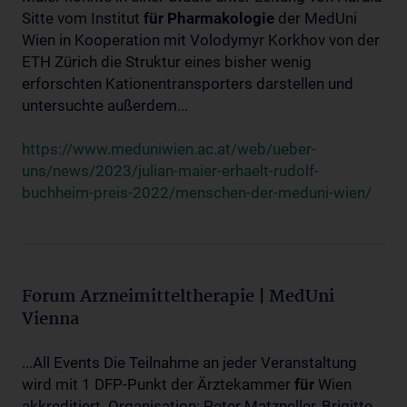
Sitte vom Institut
für
Pharmakologie
der MedUni
Wien in Kooperation mit Volodymyr Korkhov von der
ETH Zürich die Struktur eines bisher wenig
erforschten Kationentransporters darstellen und
untersuchte außerdem...
https://www.meduniwien.ac.at/web/ueber-
uns/news/2023/julian-maier-erhaelt-rudolf-
buchheim-preis-2022/menschen-der-meduni-wien/
Forum Arzneimitteltherapie | MedUni
Vienna
...All Events Die Teilnahme an jeder Veranstaltung
wird mit 1 DFP-Punkt der Ärztekammer
für
Wien
akkreditiert. Organisation: Peter Matzneller, Brigitte