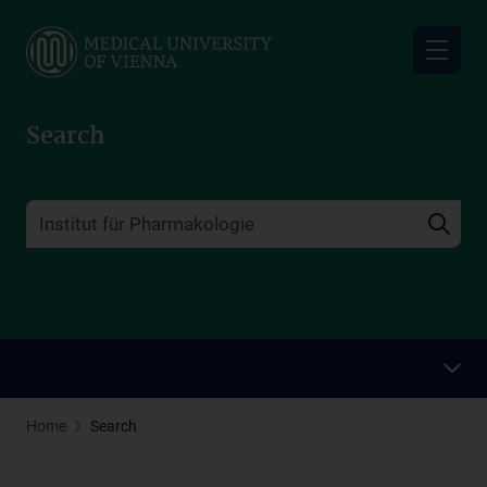
Skip
to
main
content
Search
Home
Search