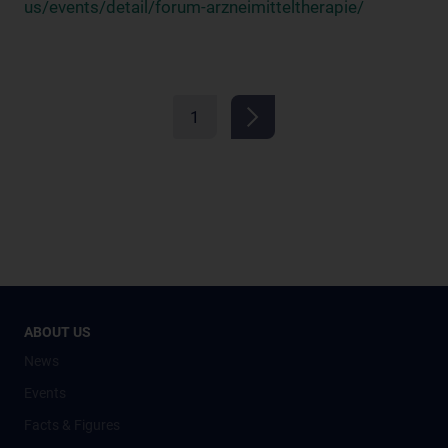
us/events/detail/forum-arzneimitteltherapie/
1
ABOUT US
News
Events
Facts & Figures