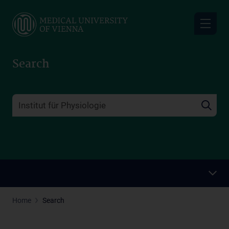
Skip
to
main
content
Search
Home
Search