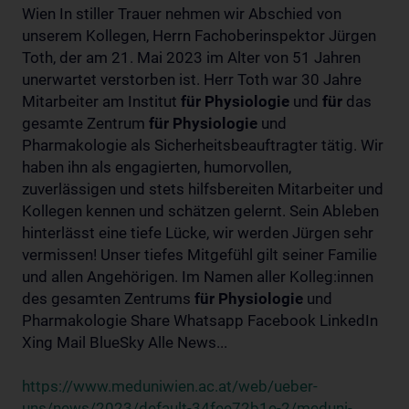
Wien In stiller Trauer nehmen wir Abschied von
unserem Kollegen, Herrn Fachoberinspektor Jürgen
Toth, der am 21. Mai 2023 im Alter von 51 Jahren
unerwartet verstorben ist. Herr Toth war 30 Jahre
Mitarbeiter am Institut
für
Physiologie
und
für
das
gesamte Zentrum
für
Physiologie
und
Pharmakologie als Sicherheitsbeauftragter tätig. Wir
haben ihn als engagierten, humorvollen,
zuverlässigen und stets hilfsbereiten Mitarbeiter und
Kollegen kennen und schätzen gelernt. Sein Ableben
hinterlässt eine tiefe Lücke, wir werden Jürgen sehr
vermissen! Unser tiefes Mitgefühl gilt seiner Familie
und allen Angehörigen. Im Namen aller Kolleg:innen
des gesamten Zentrums
für
Physiologie
und
Pharmakologie Share Whatsapp Facebook LinkedIn
Xing Mail BlueSky Alle News...
https://www.meduniwien.ac.at/web/ueber-
uns/news/2023/default-34fee72b1e-2/meduni-