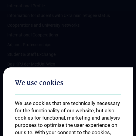
International Profile
Information for students with Ukrainian refugee status
Cooperations and University Networks
International Cooperations
Adjunct Professorships
Student & Staff Exchange
Das KPJ der MedUni Wien
Postgraduate Trainings
We use cookies
Dual Career
Trusted Reseach - Research Security - Foreign Interference
We use cookies that are technically necessary
UNESCO Chair on Bioethics
for the functionality of our website, but also
MUVI
cookies for functional, marketing and analysis
purposes to optimise the user experience on
our site. With your consent to the cookies,