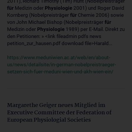
2011), Richard Timothy (Tim) Hunt (Nobelpreisträger
für
Medizin oder
Physiologie
2001) und Roger David
Kornberg (Nobelpreisträger
für
Chemie 2006) sowie
von John Michael Bishop (Nobelpreisträger
für
Medizin oder
Physiologie
1989) per E-Mail. Direkt zu
den Petitionen: » <link fileadmin pdfs news
petition_zur_hausen.pdf download file>Harald...
https://www.meduniwien.ac.at/web/en/about-
us/news/detailsite/in-german-nobelpreistraeger-
setzen-sich-fuer-meduni-wien-und-akh-wien-ein/
Margarethe Geiger neues Mitglied im
Executive Committee der Federation of
European Physiologial Societies