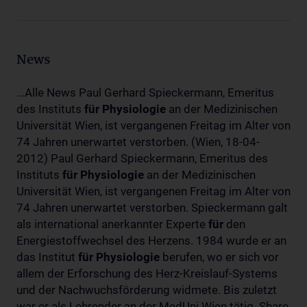
News
...Alle News Paul Gerhard Spieckermann, Emeritus
des Instituts
für
Physiologie
an der Medizinischen
Universität Wien, ist vergangenen Freitag im Alter von
74 Jahren unerwartet verstorben. (Wien, 18-04-
2012) Paul Gerhard Spieckermann, Emeritus des
Instituts
für
Physiologie
an der Medizinischen
Universität Wien, ist vergangenen Freitag im Alter von
74 Jahren unerwartet verstorben. Spieckermann galt
als international anerkannter Experte
für
den
Energiestoffwechsel des Herzens. 1984 wurde er an
das Institut
für
Physiologie
berufen, wo er sich vor
allem der Erforschung des Herz-Kreislauf-Systems
und der Nachwuchsförderung widmete. Bis zuletzt
war er als Lehrender an der MedUni Wien tätig. Share