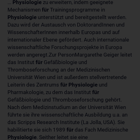
...
Physiologie
zu erweitern, indem geeignete
Mechanismen
für
Trainingsprogramme in
Physiologie
unterstützt und bereitgestellt werden.
Dazu wird der Austausch von DoktorandInnen und
WissenschafterInnen innerhalb Europas und auf
internationaler Ebene gefördert. Auch internationale
wissenschaftliche Forschungsprojekte in Europa
werden angeregt.Zur PersonMargarethe Geiger leitet
das Institut
für
Gefäßbiologie und
Thromboseforschung an der Medizinischen
Universität Wien und ist außerdem stellvertretende
Leiterin des Zentrums
für
Physiologie
und
Pharmakologie, zu dem das Institut
für
Gefäßbiologie und Thromboseforschung gehört.
Nach dem Medizinstudium an der Universität Wien
führte sie ihre wissenschaftliche Ausbildung u.a. an
das Scripps Research Institute (La Jolla, USA). Sie
habilitierte sie sich 1989
für
das Fach Medizinische
Physiologie
. Seither leitet sie eine