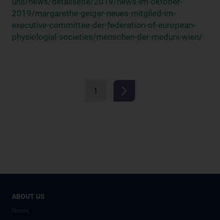
uns/news/detailseite/2019/news-im-oktober-
2019/margarethe-geiger-neues-mitglied-im-
executive-committee-der-federation-of-european-
physiologial-societies/menschen-der-meduni-wien/
1
ABOUT US
News