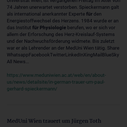
Universität Wien, ist vergangenen Freitag im Alter von
74 Jahren unerwartet verstorben. Spieckermann galt
als international anerkannter Experte
für
den
Energiestoffwechsel des Herzens. 1984 wurde er an
das Institut
für
Physiologie
berufen, wo er sich vor
allem der Erforschung des Herz-Kreislauf-Systems
und der Nachwuchsförderung widmete. Bis zuletzt
war er als Lehrender an der MedUni Wien tätig. Share
WhatsappFacebookTwitterLinkedInXingMailBlueSky
All News...
https://www.meduniwien.ac.at/web/en/about-
us/news/detailsite/in-german-trauer-um-paul-
gerhard-spieckermann/
MedUni Wien trauert um Jürgen Toth