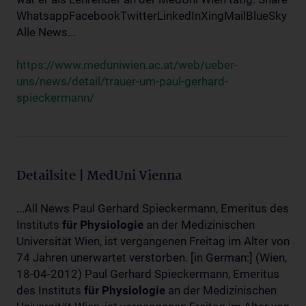
WhatsappFacebookTwitterLinkedInXingMailBlueSky
Alle News...
https://www.meduniwien.ac.at/web/ueber-
uns/news/detail/trauer-um-paul-gerhard-
spieckermann/
Detailsite | MedUni Vienna
...All News Paul Gerhard Spieckermann, Emeritus des
Instituts
für
Physiologie
an der Medizinischen
Universität Wien, ist vergangenen Freitag im Alter von
74 Jahren unerwartet verstorben. [in German:] (Wien,
18-04-2012) Paul Gerhard Spieckermann, Emeritus
des Instituts
für
Physiologie
an der Medizinischen