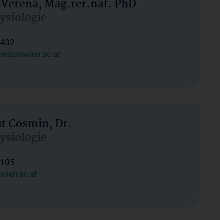
 Verena, Mag.rer.nat. PhD
hysiologie
1432
eduniwien.ac.at
ut Cosmin, Dr.
hysiologie
1105
wien.ac.at