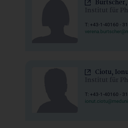
Burtscher,
Institut für P
T: +43-1-40160 - 3
verena.burtscher@m
Ciotu, Ion
Institut für P
T: +43-1-40160 - 3
ionut.ciotu@meduni