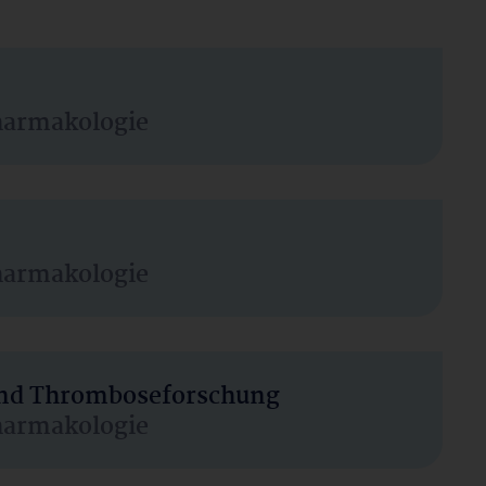
harmakologie
harmakologie
 und Thromboseforschung
harmakologie