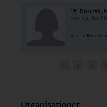
Dianova, M
Institut für P
martina.dianova@me
1
2
3
4
Organisationen