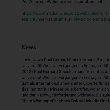
Zur Zentrums-Website Zurück zur Übersicht...
https://www.meduniwien.ac.at/web/ueber-uns/o
einrichtungen/zentrum-fuer-physiologie-und-p
News
...Alle News Paul Gerhard Spieckermann, Emerit
Universität Wien, ist vergangenen Freitag im Al
2012) Paul Gerhard Spieckermann, Emeritus des
Universität Wien, ist vergangenen Freitag im A
galt als international anerkannter Experte
für
den
das Institut
für
Physiologie
berufen, wo er sich
und der Nachwuchsförderung widmete. Bis zuletz
Share WhatsappFacebookTwitterLinkedInXingMa