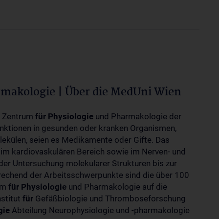
rmakologie | Über die MedUni Wien
m Zentrum
für
Physiologie
und Pharmakologie der
unktionen in gesunden oder kranken Organismen,
ekülen, seien es Medikamente oder Gifte. Das
 im kardiovaskulären Bereich sowie im Nerven- und
der Untersuchung molekularer Strukturen bis zur
rechend der Arbeitsschwerpunkte sind die über 100
rum
für
Physiologie
und Pharmakologie auf die
nstitut
für
Gefäßbiologie und Thromboseforschung
gie
Abteilung Neurophysiologie und -pharmakologie