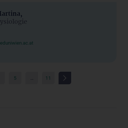
artina,
hysiologie
duniwien.ac.at
5
…
11