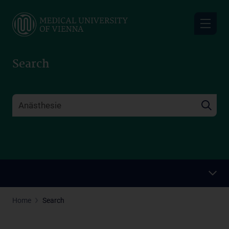
Skip
to
main
content
Search
Home
Search