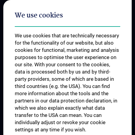
Postgraduate Trainings
We use cookies
Dual Career
Trusted Reseach - Research Security - Foreign Interference
We use cookies that are technically necessary
UNESCO Chair on Bioethics
for the functionality of our website, but also
MUVI
cookies for functional, marketing and analysis
purposes to optimise the user experience on
our site. With your consent to the cookies,
Connect with us
data is processed both by us and by third-
party providers, some of which are based in
third countries (e.g. the USA). You can find
more information about the tools and the
partners in our data protection declaration, in
which we also explain exactly what data
PRESSE
transfer to the USA can mean. You can
JOBS
individually adjust or revoke your cookie
MEDUNI SHOP
settings at any time if you wish.