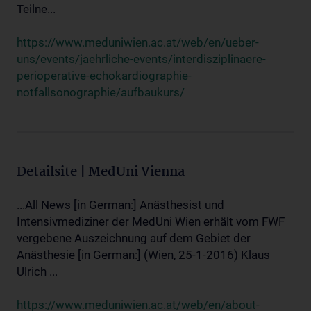
Teilne...
https://www.meduniwien.ac.at/web/en/ueber-
uns/events/jaehrliche-events/interdisziplinaere-
perioperative-echokardiographie-
notfallsonographie/aufbaukurs/
Detailsite | MedUni Vienna
...All News [in German:] Anästhesist und
Intensivmediziner der MedUni Wien erhält vom FWF
vergebene Auszeichnung auf dem Gebiet der
Anästhesie [in German:] (Wien, 25-1-2016) Klaus
Ulrich ...
https://www.meduniwien.ac.at/web/en/about-