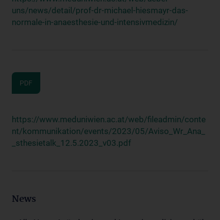
uns/news/detail/prof-dr-michael-hiesmayr-das-
normale-in-anaesthesie-und-intensivmedizin/
PDF
https://www.meduniwien.ac.at/web/fileadmin/conte
nt/kommunikation/events/2023/05/Aviso_Wr_Ana_
_sthesietalk_12.5.2023_v03.pdf
News