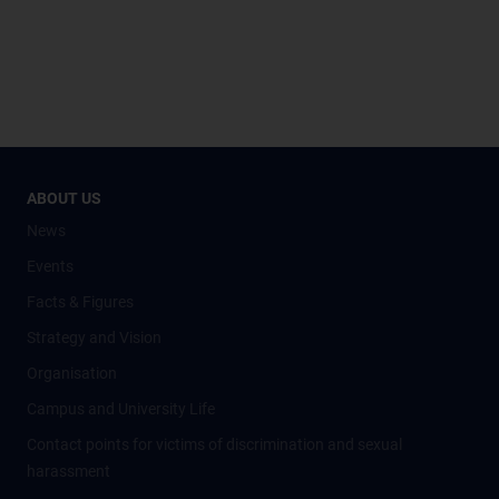
ABOUT US
News
Events
Facts & Figures
Strategy and Vision
Organisation
Campus and University Life
Contact points for victims of discrimination and sexual
harassment