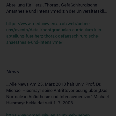
Abteilung für Herz-, Thorax-, Gefäßchirurgische
Anästhesie und Intensivmedizin der Universitätskli...
https://www.meduniwien.ac.at/web/ueber-
uns/events/detail/postgraduales-curriculum-klin-
abteilung-fuer-herz-thorax-gefaesschirurgische-
anaesthesie-und-intensivme/
News
...Alle News Am 25. März 2010 hält Univ. Prof. Dr.
Michael Hiesmayr seine Antrittsvorlesung über „Das
Normale in Anästhesie und Intensivmedizin.“ Michael
Hiesmayr bekleidet seit 1. 7. 2008...
https://www.meduniwien.ac.at/web/ueber-