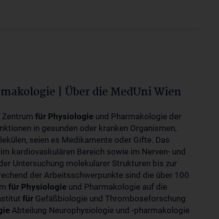
rmakologie | Über die MedUni Wien
m Zentrum
für
Physiologie
und Pharmakologie der
unktionen in gesunden oder kranken Organismen,
ekülen, seien es Medikamente oder Gifte. Das
 im kardiovaskulären Bereich sowie im Nerven- und
der Untersuchung molekularer Strukturen bis zur
rechend der Arbeitsschwerpunkte sind die über 100
rum
für
Physiologie
und Pharmakologie auf die
nstitut
für
Gefäßbiologie und Thromboseforschung
gie
Abteilung Neurophysiologie und -pharmakologie