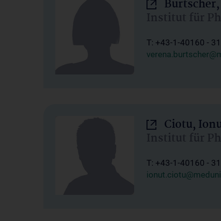
Burtscher,
Institut für P
T: +43-1-40160 - 3
verena.burtscher@m
Ciotu, Ion
Institut für P
T: +43-1-40160 - 3
ionut.ciotu@meduni