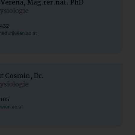
 Verena, Mag.rer.nat. PhD
hysiologie
1432
eduniwien.ac.at
ut Cosmin, Dr.
hysiologie
1105
wien.ac.at