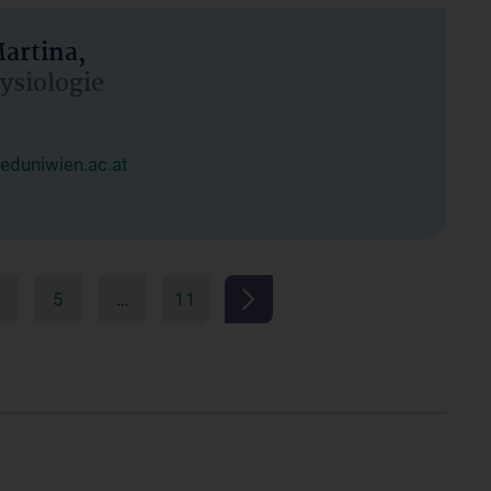
artina,
hysiologie
duniwien.ac.at
5
…
11