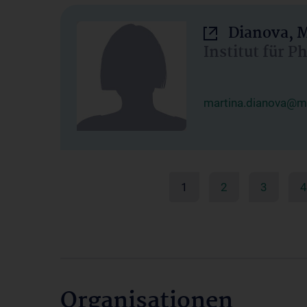
Dianova, M
Institut für P
martina.dianova@me
1
2
3
4
Organisationen