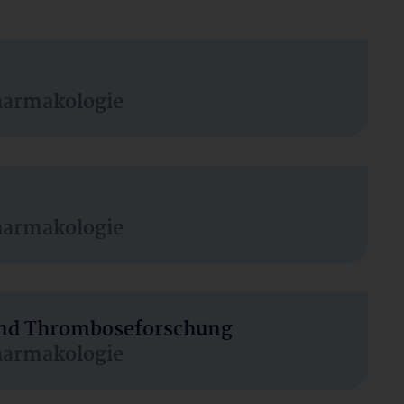
harmakologie
harmakologie
 und Thromboseforschung
harmakologie