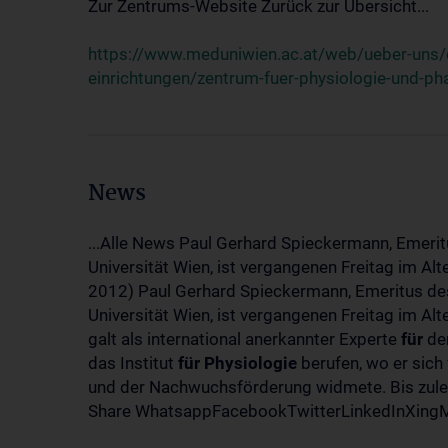
Zur Zentrums-Website Zurück zur Übersicht...
https://www.meduniwien.ac.at/web/ueber-uns/o
einrichtungen/zentrum-fuer-physiologie-und-p
News
...Alle News Paul Gerhard Spieckermann, Emerit
Universität Wien, ist vergangenen Freitag im Al
2012) Paul Gerhard Spieckermann, Emeritus des
Universität Wien, ist vergangenen Freitag im A
galt als international anerkannter Experte
für
den
das Institut
für
Physiologie
berufen, wo er sich
und der Nachwuchsförderung widmete. Bis zuletz
Share WhatsappFacebookTwitterLinkedInXingMa