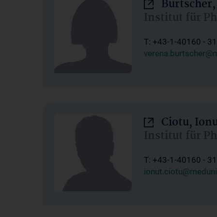
Burtscher,
Institut für P
T: +43-1-40160 - 3
verena.burtscher@m
Ciotu, Ion
Institut für P
T: +43-1-40160 - 3
ionut.ciotu@meduni