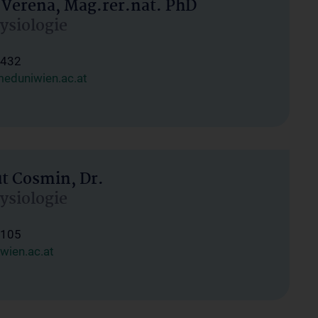
 Verena, Mag.rer.nat. PhD
hysiologie
1432
eduniwien.ac.at
ut Cosmin, Dr.
hysiologie
1105
wien.ac.at