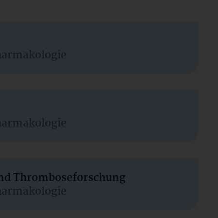
harmakologie
harmakologie
 und Thromboseforschung
harmakologie