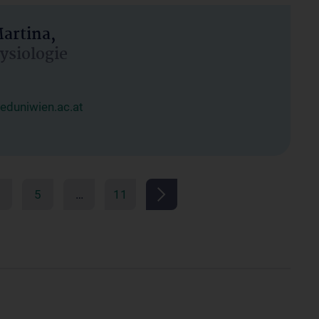
artina,
hysiologie
duniwien.ac.at
5
…
11