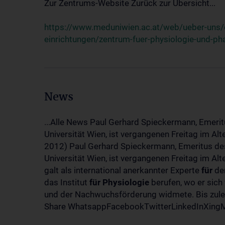
Zur Zentrums-Website Zurück zur Übersicht...
https://www.meduniwien.ac.at/web/ueber-uns/o
einrichtungen/zentrum-fuer-physiologie-und-p
News
...Alle News Paul Gerhard Spieckermann, Emerit
Universität Wien, ist vergangenen Freitag im Al
2012) Paul Gerhard Spieckermann, Emeritus des
Universität Wien, ist vergangenen Freitag im A
galt als international anerkannter Experte
für
den
das Institut
für
Physiologie
berufen, wo er sich
und der Nachwuchsförderung widmete. Bis zuletz
Share WhatsappFacebookTwitterLinkedInXingMa