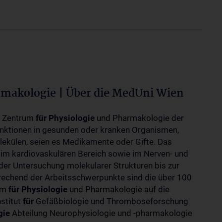
rmakologie | Über die MedUni Wien
m Zentrum
für
Physiologie
und Pharmakologie der
unktionen in gesunden oder kranken Organismen,
ekülen, seien es Medikamente oder Gifte. Das
 im kardiovaskulären Bereich sowie im Nerven- und
der Untersuchung molekularer Strukturen bis zur
rechend der Arbeitsschwerpunkte sind die über 100
rum
für
Physiologie
und Pharmakologie auf die
nstitut
für
Gefäßbiologie und Thromboseforschung
gie
Abteilung Neurophysiologie und -pharmakologie