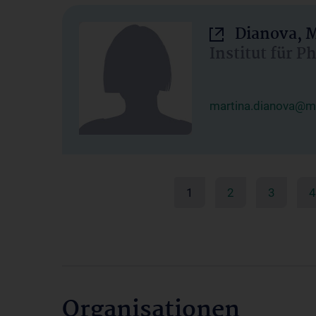
Dianova, M
Institut für P
martina.dianova@me
1
2
3
4
Organisationen