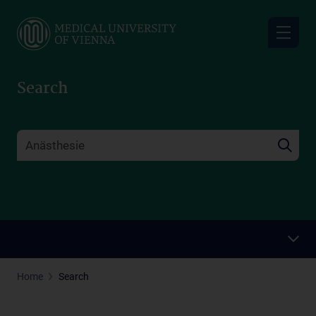
Skip
to
main
content
Search
Home
Search