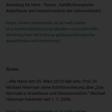
Abteilung für Herz-, Thorax-, Gefäßchirurgische
Anästhesie und Intensivmedizin der Universitätskli...
https://www.meduniwien.ac.at/web/ueber-
uns/events/detail/postgraduales-curriculum-klin-
abteilung-fuer-herz-thorax-gefaesschirurgische-
anaesthesie-und-intensivme/
News
...Alle News Am 25. März 2010 hält Univ. Prof. Dr.
Michael Hiesmayr seine Antrittsvorlesung über „Das
Normale in Anästhesie und Intensivmedizin.“ Michael
Hiesmayr bekleidet seit 1. 7. 2008...
https://www.meduniwien.ac.at/web/ueber-