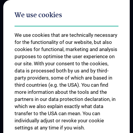
Postgraduate Trainings
We use cookies
Dual Career
Trusted Reseach - Research Security - Foreign Interference
We use cookies that are technically necessary
UNESCO Chair on Bioethics
for the functionality of our website, but also
MUVI
cookies for functional, marketing and analysis
purposes to optimise the user experience on
our site. With your consent to the cookies,
Connect with us
data is processed both by us and by third-
party providers, some of which are based in
third countries (e.g. the USA). You can find
more information about the tools and the
partners in our data protection declaration, in
which we also explain exactly what data
PRESSE
transfer to the USA can mean. You can
JOBS
individually adjust or revoke your cookie
MEDUNI SHOP
settings at any time if you wish.