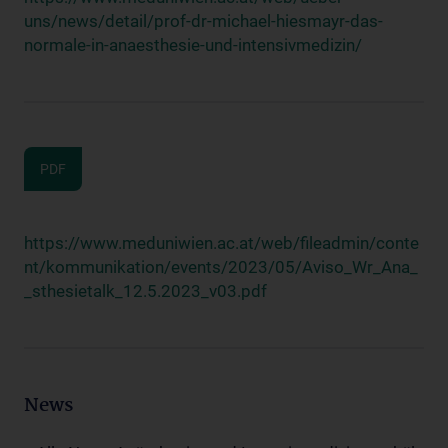
uns/news/detail/prof-dr-michael-hiesmayr-das-
normale-in-anaesthesie-und-intensivmedizin/
PDF
https://www.meduniwien.ac.at/web/fileadmin/conte
nt/kommunikation/events/2023/05/Aviso_Wr_Ana_
_sthesietalk_12.5.2023_v03.pdf
News