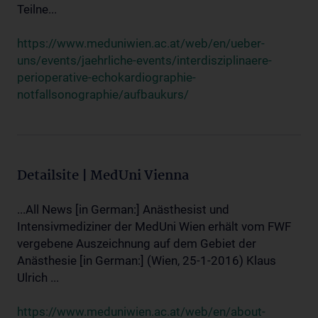
Teilne...
https://www.meduniwien.ac.at/web/en/ueber-
uns/events/jaehrliche-events/interdisziplinaere-
perioperative-echokardiographie-
notfallsonographie/aufbaukurs/
Detailsite | MedUni Vienna
...All News [in German:] Anästhesist und
Intensivmediziner der MedUni Wien erhält vom FWF
vergebene Auszeichnung auf dem Gebiet der
Anästhesie [in German:] (Wien, 25-1-2016) Klaus
Ulrich ...
https://www.meduniwien.ac.at/web/en/about-