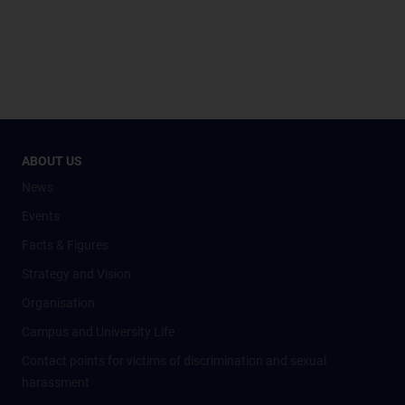
ABOUT US
News
Events
Facts & Figures
Strategy and Vision
Organisation
Campus and University Life
Contact points for victims of discrimination and sexual
harassment