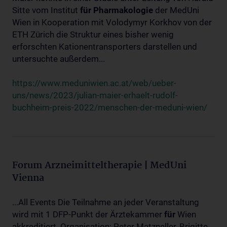
Sitte vom Institut
für
Pharmakologie
der MedUni
Wien in Kooperation mit Volodymyr Korkhov von der
ETH Zürich die Struktur eines bisher wenig
erforschten Kationentransporters darstellen und
untersuchte außerdem...
https://www.meduniwien.ac.at/web/ueber-
uns/news/2023/julian-maier-erhaelt-rudolf-
buchheim-preis-2022/menschen-der-meduni-wien/
Forum Arzneimitteltherapie | MedUni
Vienna
...All Events Die Teilnahme an jeder Veranstaltung
wird mit 1 DFP-Punkt der Ärztekammer
für
Wien
akkreditiert. Organisation: Peter Matzneller, Brigitte