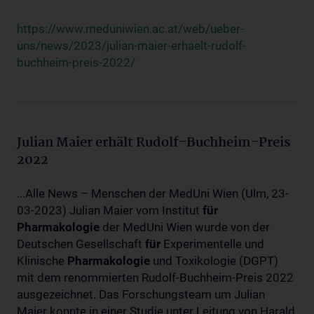
https://www.meduniwien.ac.at/web/ueber-
uns/news/2023/julian-maier-erhaelt-rudolf-
buchheim-preis-2022/
Julian Maier erhält Rudolf-Buchheim-Preis
2022
...Alle News – Menschen der MedUni Wien (Ulm, 23-
03-2023) Julian Maier vom Institut
für
Pharmakologie
der MedUni Wien wurde von der
Deutschen Gesellschaft
für
Experimentelle und
Klinische
Pharmakologie
und Toxikologie (DGPT)
mit dem renommierten Rudolf-Buchheim-Preis 2022
ausgezeichnet. Das Forschungsteam um Julian
Maier konnte in einer Studie unter Leitung von Harald