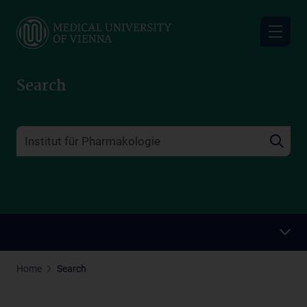
Skip
to
main
content
Search
Home
Search