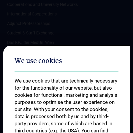
Cooperations and University Networks
International Cooperations
Adjunct Professorships
Student & Staff Exchange
Das KPJ der MedUni Wien
Postgraduate Trainings
We use cookies
Dual Career
Trusted Reseach - Research Security - Foreign Interference
We use cookies that are technically necessary
UNESCO Chair on Bioethics
for the functionality of our website, but also
MUVI
cookies for functional, marketing and analysis
purposes to optimise the user experience on
our site. With your consent to the cookies,
Connect with us
data is processed both by us and by third-
party providers, some of which are based in
third countries (e.g. the USA). You can find