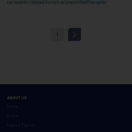
us/events/detail/forum-arzneimitteltherapie/
1
ABOUT US
News
Events
Facts & Figures