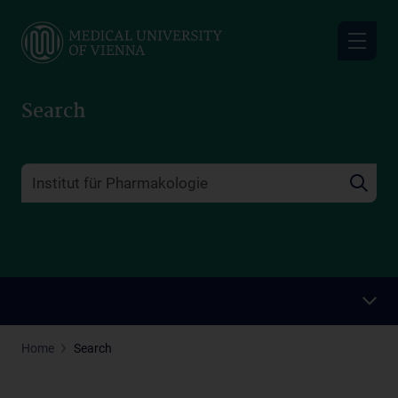
Skip
to
main
content
Search
Home
Search