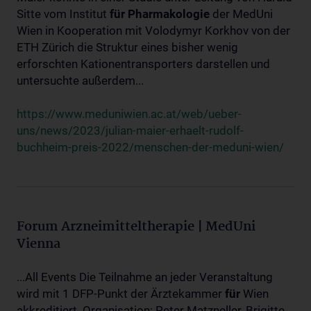
Sitte vom Institut
für
Pharmakologie
der MedUni
Wien in Kooperation mit Volodymyr Korkhov von der
ETH Zürich die Struktur eines bisher wenig
erforschten Kationentransporters darstellen und
untersuchte außerdem...
https://www.meduniwien.ac.at/web/ueber-
uns/news/2023/julian-maier-erhaelt-rudolf-
buchheim-preis-2022/menschen-der-meduni-wien/
Forum Arzneimitteltherapie | MedUni
Vienna
...All Events Die Teilnahme an jeder Veranstaltung
wird mit 1 DFP-Punkt der Ärztekammer
für
Wien
akkreditiert. Organisation: Peter Matzneller, Brigitte