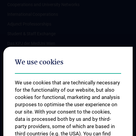
Cooperations and University Networks
International Cooperations
Adjunct Professorships
Student & Staff Exchange
Das KPJ der MedUni Wien
Postgraduate Trainings
We use cookies
Dual Career
Trusted Reseach - Research Security - Foreign Interference
We use cookies that are technically necessary
UNESCO Chair on Bioethics
for the functionality of our website, but also
MUVI
cookies for functional, marketing and analysis
purposes to optimise the user experience on
our site. With your consent to the cookies,
Connect with us
data is processed both by us and by third-
party providers, some of which are based in
third countries (e.g. the USA). You can find