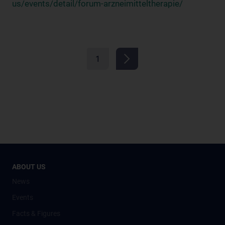
us/events/detail/forum-arzneimitteltherapie/
1
ABOUT US
News
Events
Facts & Figures