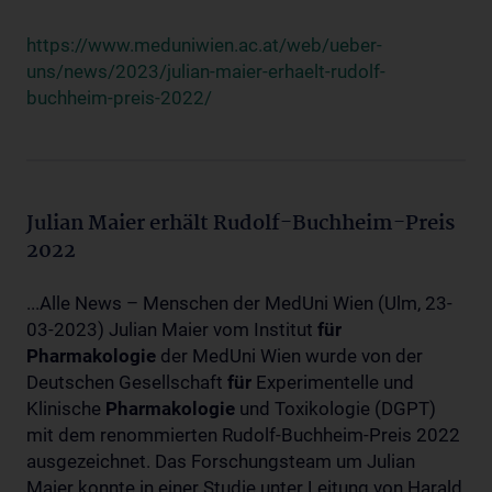
https://www.meduniwien.ac.at/web/ueber-
uns/news/2023/julian-maier-erhaelt-rudolf-
buchheim-preis-2022/
Julian Maier erhält Rudolf-Buchheim-Preis
2022
...Alle News – Menschen der MedUni Wien (Ulm, 23-
03-2023) Julian Maier vom Institut
für
Pharmakologie
der MedUni Wien wurde von der
Deutschen Gesellschaft
für
Experimentelle und
Klinische
Pharmakologie
und Toxikologie (DGPT)
mit dem renommierten Rudolf-Buchheim-Preis 2022
ausgezeichnet. Das Forschungsteam um Julian
Maier konnte in einer Studie unter Leitung von Harald