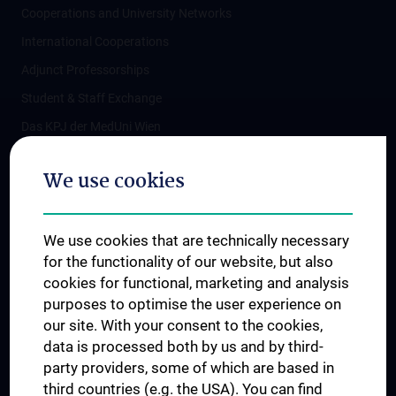
Cooperations and University Networks
International Cooperations
Adjunct Professorships
Student & Staff Exchange
Das KPJ der MedUni Wien
Postgraduate Trainings
We use cookies
Dual Career
Trusted Reseach - Research Security - Foreign Interference
We use cookies that are technically necessary
UNESCO Chair on Bioethics
for the functionality of our website, but also
MUVI
cookies for functional, marketing and analysis
purposes to optimise the user experience on
our site. With your consent to the cookies,
Connect with us
data is processed both by us and by third-
party providers, some of which are based in
third countries (e.g. the USA). You can find