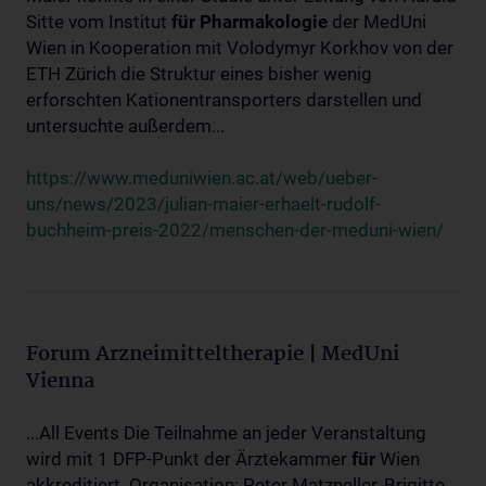
Sitte vom Institut
für
Pharmakologie
der MedUni
Wien in Kooperation mit Volodymyr Korkhov von der
ETH Zürich die Struktur eines bisher wenig
erforschten Kationentransporters darstellen und
untersuchte außerdem...
https://www.meduniwien.ac.at/web/ueber-
uns/news/2023/julian-maier-erhaelt-rudolf-
buchheim-preis-2022/menschen-der-meduni-wien/
Forum Arzneimitteltherapie | MedUni
Vienna
...All Events Die Teilnahme an jeder Veranstaltung
wird mit 1 DFP-Punkt der Ärztekammer
für
Wien
akkreditiert. Organisation: Peter Matzneller, Brigitte