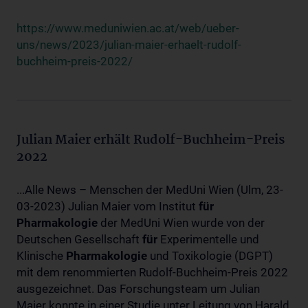
https://www.meduniwien.ac.at/web/ueber-
uns/news/2023/julian-maier-erhaelt-rudolf-
buchheim-preis-2022/
Julian Maier erhält Rudolf-Buchheim-Preis
2022
...Alle News – Menschen der MedUni Wien (Ulm, 23-
03-2023) Julian Maier vom Institut
für
Pharmakologie
der MedUni Wien wurde von der
Deutschen Gesellschaft
für
Experimentelle und
Klinische
Pharmakologie
und Toxikologie (DGPT)
mit dem renommierten Rudolf-Buchheim-Preis 2022
ausgezeichnet. Das Forschungsteam um Julian
Maier konnte in einer Studie unter Leitung von Harald