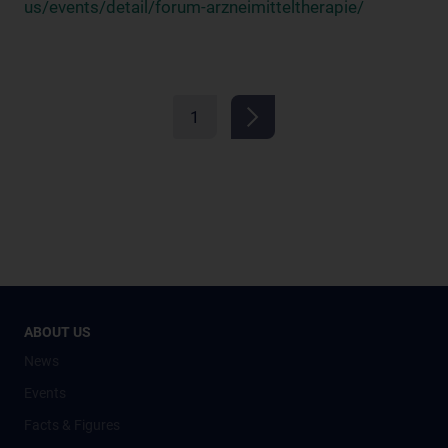
us/events/detail/forum-arzneimitteltherapie/
1
ABOUT US
News
Events
Facts & Figures