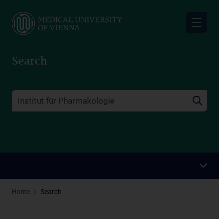
Skip
to
main
content
Search
Home
Search