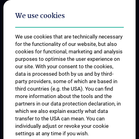
Postgraduate Trainings
We use cookies
Dual Career
Trusted Reseach - Research Security - Foreign Interference
We use cookies that are technically necessary
UNESCO Chair on Bioethics
for the functionality of our website, but also
MUVI
cookies for functional, marketing and analysis
purposes to optimise the user experience on
our site. With your consent to the cookies,
Connect with us
data is processed both by us and by third-
party providers, some of which are based in
third countries (e.g. the USA). You can find
more information about the tools and the
partners in our data protection declaration, in
which we also explain exactly what data
PRESSE
transfer to the USA can mean. You can
JOBS
individually adjust or revoke your cookie
MEDUNI SHOP
settings at any time if you wish.