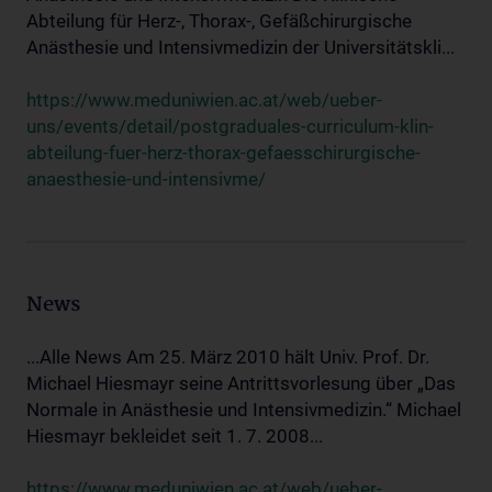
Abteilung für Herz-, Thorax-, Gefäßchirurgische
Anästhesie und Intensivmedizin der Universitätskli...
https://www.meduniwien.ac.at/web/ueber-
uns/events/detail/postgraduales-curriculum-klin-
abteilung-fuer-herz-thorax-gefaesschirurgische-
anaesthesie-und-intensivme/
News
...Alle News Am 25. März 2010 hält Univ. Prof. Dr.
Michael Hiesmayr seine Antrittsvorlesung über „Das
Normale in Anästhesie und Intensivmedizin.“ Michael
Hiesmayr bekleidet seit 1. 7. 2008...
https://www.meduniwien.ac.at/web/ueber-