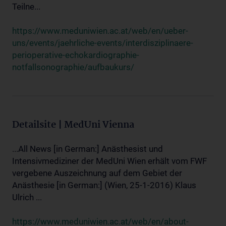
Teilne...
https://www.meduniwien.ac.at/web/en/ueber-
uns/events/jaehrliche-events/interdisziplinaere-
perioperative-echokardiographie-
notfallsonographie/aufbaukurs/
Detailsite | MedUni Vienna
...All News [in German:] Anästhesist und
Intensivmediziner der MedUni Wien erhält vom FWF
vergebene Auszeichnung auf dem Gebiet der
Anästhesie [in German:] (Wien, 25-1-2016) Klaus
Ulrich ...
https://www.meduniwien.ac.at/web/en/about-