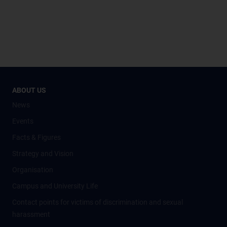
ABOUT US
News
Events
Facts & Figures
Strategy and Vision
Organisation
Campus and University Life
Contact points for victims of discrimination and sexual
harassment