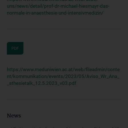
uns/news/detail/prof-dr-michael-hiesmayr-das-
normale-in-anaesthesie-und-intensivmedizin/
PDF
https://www.meduniwien.ac.at/web/fileadmin/conte
nt/kommunikation/events/2023/05/Aviso_Wr_Ana_
_sthesietalk_12.5.2023_v03.pdf
News