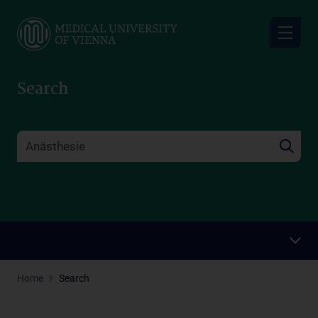
Skip
to
main
content
Search
Home
Search