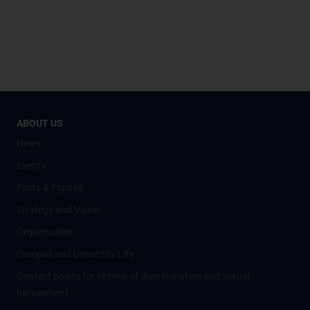
ABOUT US
News
Events
Facts & Figures
Strategy and Vision
Organisation
Campus and University Life
Contact points for victims of discrimination and sexual
harassment