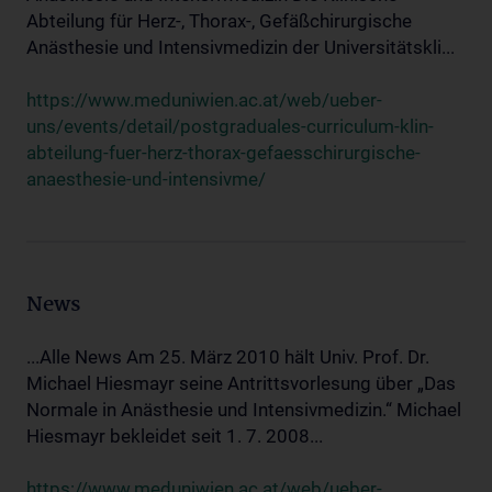
Abteilung für Herz-, Thorax-, Gefäßchirurgische
Anästhesie und Intensivmedizin der Universitätskli...
https://www.meduniwien.ac.at/web/ueber-
uns/events/detail/postgraduales-curriculum-klin-
abteilung-fuer-herz-thorax-gefaesschirurgische-
anaesthesie-und-intensivme/
News
...Alle News Am 25. März 2010 hält Univ. Prof. Dr.
Michael Hiesmayr seine Antrittsvorlesung über „Das
Normale in Anästhesie und Intensivmedizin.“ Michael
Hiesmayr bekleidet seit 1. 7. 2008...
https://www.meduniwien.ac.at/web/ueber-