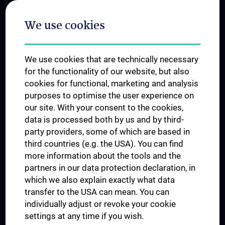
Postgraduate Trainings
We use cookies
Dual Career
Trusted Reseach - Research Security - Foreign Interference
We use cookies that are technically necessary
UNESCO Chair on Bioethics
for the functionality of our website, but also
MUVI
cookies for functional, marketing and analysis
purposes to optimise the user experience on
our site. With your consent to the cookies,
Connect with us
data is processed both by us and by third-
party providers, some of which are based in
third countries (e.g. the USA). You can find
more information about the tools and the
partners in our data protection declaration, in
which we also explain exactly what data
PRESSE
transfer to the USA can mean. You can
JOBS
individually adjust or revoke your cookie
MEDUNI SHOP
settings at any time if you wish.