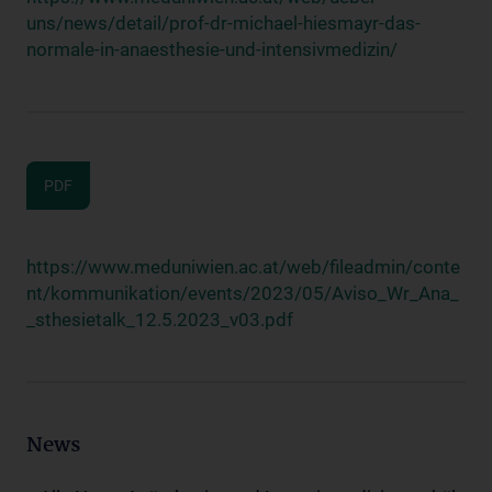
uns/news/detail/prof-dr-michael-hiesmayr-das-
normale-in-anaesthesie-und-intensivmedizin/
PDF
https://www.meduniwien.ac.at/web/fileadmin/conte
nt/kommunikation/events/2023/05/Aviso_Wr_Ana_
_sthesietalk_12.5.2023_v03.pdf
News