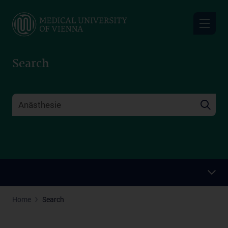
Skip
to
main
content
Search
Home
Search