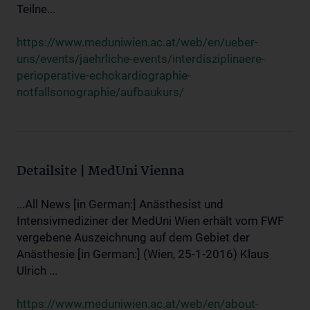
Teilne...
https://www.meduniwien.ac.at/web/en/ueber-
uns/events/jaehrliche-events/interdisziplinaere-
perioperative-echokardiographie-
notfallsonographie/aufbaukurs/
Detailsite | MedUni Vienna
...All News [in German:] Anästhesist und
Intensivmediziner der MedUni Wien erhält vom FWF
vergebene Auszeichnung auf dem Gebiet der
Anästhesie [in German:] (Wien, 25-1-2016) Klaus
Ulrich ...
https://www.meduniwien.ac.at/web/en/about-