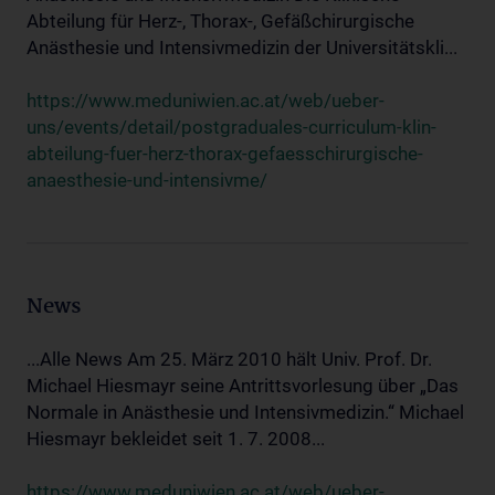
Abteilung für Herz-, Thorax-, Gefäßchirurgische
Anästhesie und Intensivmedizin der Universitätskli...
https://www.meduniwien.ac.at/web/ueber-
uns/events/detail/postgraduales-curriculum-klin-
abteilung-fuer-herz-thorax-gefaesschirurgische-
anaesthesie-und-intensivme/
News
...Alle News Am 25. März 2010 hält Univ. Prof. Dr.
Michael Hiesmayr seine Antrittsvorlesung über „Das
Normale in Anästhesie und Intensivmedizin.“ Michael
Hiesmayr bekleidet seit 1. 7. 2008...
https://www.meduniwien.ac.at/web/ueber-