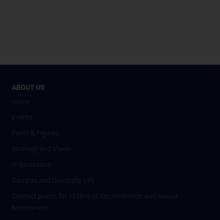
ABOUT US
News
Events
Facts & Figures
Strategy and Vision
Organisation
Campus and University Life
Contact points for victims of discrimination and sexual
harassment