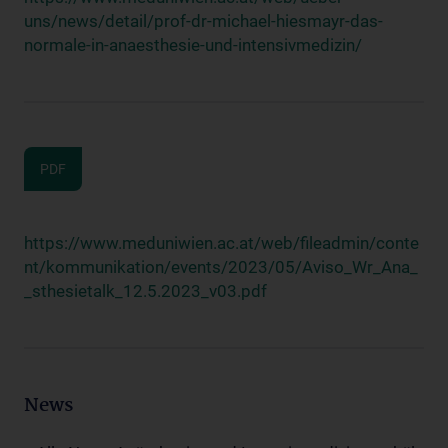
uns/news/detail/prof-dr-michael-hiesmayr-das-
normale-in-anaesthesie-und-intensivmedizin/
PDF
https://www.meduniwien.ac.at/web/fileadmin/conte
nt/kommunikation/events/2023/05/Aviso_Wr_Ana_
_sthesietalk_12.5.2023_v03.pdf
News