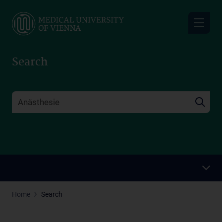
Skip
to
main
content
Search
Home
Search