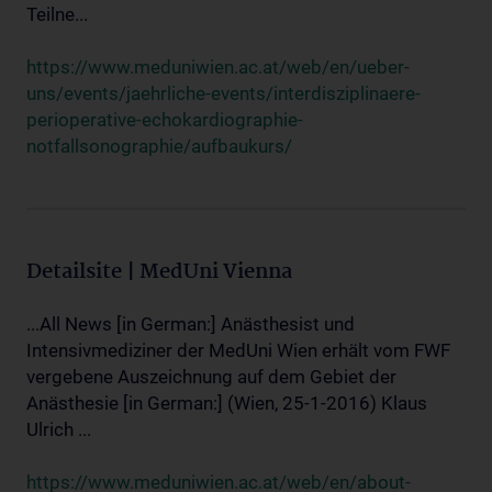
Teilne...
https://www.meduniwien.ac.at/web/en/ueber-
uns/events/jaehrliche-events/interdisziplinaere-
perioperative-echokardiographie-
notfallsonographie/aufbaukurs/
Detailsite | MedUni Vienna
...All News [in German:] Anästhesist und
Intensivmediziner der MedUni Wien erhält vom FWF
vergebene Auszeichnung auf dem Gebiet der
Anästhesie [in German:] (Wien, 25-1-2016) Klaus
Ulrich ...
https://www.meduniwien.ac.at/web/en/about-