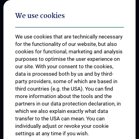
Postgraduate Trainings
We use cookies
Dual Career
Trusted Reseach - Research Security - Foreign Interference
We use cookies that are technically necessary
UNESCO Chair on Bioethics
for the functionality of our website, but also
MUVI
cookies for functional, marketing and analysis
purposes to optimise the user experience on
our site. With your consent to the cookies,
Connect with us
data is processed both by us and by third-
party providers, some of which are based in
third countries (e.g. the USA). You can find
more information about the tools and the
partners in our data protection declaration, in
which we also explain exactly what data
PRESSE
transfer to the USA can mean. You can
JOBS
individually adjust or revoke your cookie
MEDUNI SHOP
settings at any time if you wish.