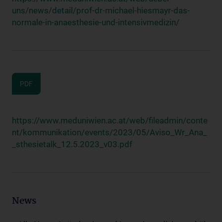
uns/news/detail/prof-dr-michael-hiesmayr-das-
normale-in-anaesthesie-und-intensivmedizin/
PDF
https://www.meduniwien.ac.at/web/fileadmin/conte
nt/kommunikation/events/2023/05/Aviso_Wr_Ana_
_sthesietalk_12.5.2023_v03.pdf
News