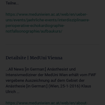
Teilne...
https://www.meduniwien.ac.at/web/en/ueber-
uns/events/jaehrliche-events/interdisziplinaere-
perioperative-echokardiographie-
notfallsonographie/aufbaukurs/
Detailsite | MedUni Vienna
...All News [in German:] Anästhesist und
Intensivmediziner der MedUni Wien erhält vom FWF
vergebene Auszeichnung auf dem Gebiet der
Anästhesie [in German:] (Wien, 25-1-2016) Klaus
Ulrich ...
https://www.meduniwien.ac.at/web/en/about-