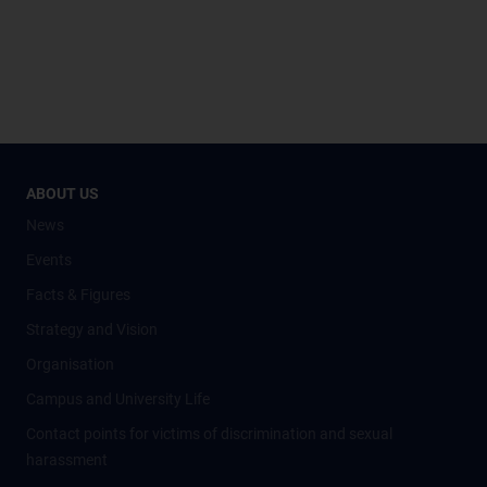
ABOUT US
News
Events
Facts & Figures
Strategy and Vision
Organisation
Campus and University Life
Contact points for victims of discrimination and sexual
harassment