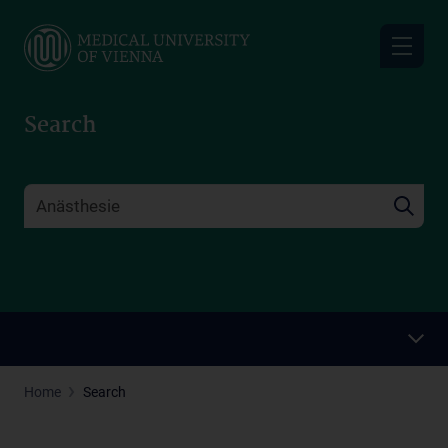
Skip
to
main
content
Search
Home
Search