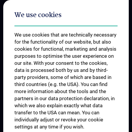
Postgraduate Trainings
We use cookies
Dual Career
Trusted Reseach - Research Security - Foreign Interference
We use cookies that are technically necessary
UNESCO Chair on Bioethics
for the functionality of our website, but also
MUVI
cookies for functional, marketing and analysis
purposes to optimise the user experience on
our site. With your consent to the cookies,
Connect with us
data is processed both by us and by third-
party providers, some of which are based in
third countries (e.g. the USA). You can find
more information about the tools and the
partners in our data protection declaration, in
which we also explain exactly what data
PRESSE
transfer to the USA can mean. You can
JOBS
individually adjust or revoke your cookie
MEDUNI SHOP
settings at any time if you wish.