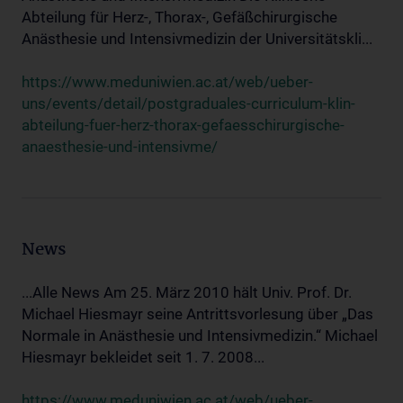
Abteilung für Herz-, Thorax-, Gefäßchirurgische
Anästhesie und Intensivmedizin der Universitätskli...
https://www.meduniwien.ac.at/web/ueber-
uns/events/detail/postgraduales-curriculum-klin-
abteilung-fuer-herz-thorax-gefaesschirurgische-
anaesthesie-und-intensivme/
News
...Alle News Am 25. März 2010 hält Univ. Prof. Dr.
Michael Hiesmayr seine Antrittsvorlesung über „Das
Normale in Anästhesie und Intensivmedizin.“ Michael
Hiesmayr bekleidet seit 1. 7. 2008...
https://www.meduniwien.ac.at/web/ueber-