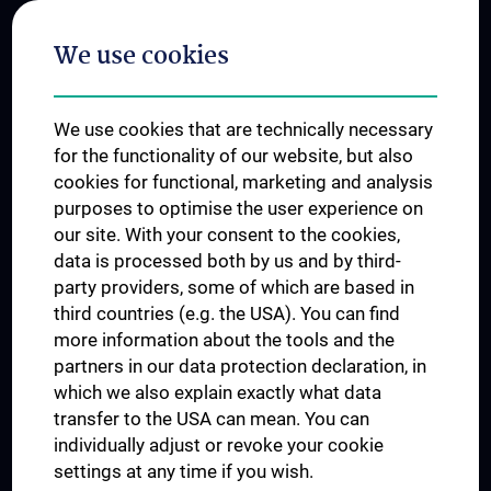
Postgraduate Trainings
We use cookies
Dual Career
Trusted Reseach - Research Security - Foreign Interference
We use cookies that are technically necessary
UNESCO Chair on Bioethics
for the functionality of our website, but also
MUVI
cookies for functional, marketing and analysis
purposes to optimise the user experience on
our site. With your consent to the cookies,
Connect with us
data is processed both by us and by third-
party providers, some of which are based in
third countries (e.g. the USA). You can find
more information about the tools and the
partners in our data protection declaration, in
which we also explain exactly what data
PRESSE
transfer to the USA can mean. You can
JOBS
individually adjust or revoke your cookie
MEDUNI SHOP
settings at any time if you wish.