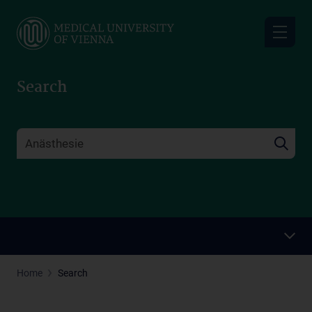
Skip
to
main
content
Search
Home
Search