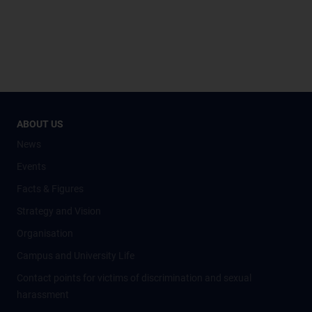
ABOUT US
News
Events
Facts & Figures
Strategy and Vision
Organisation
Campus and University Life
Contact points for victims of discrimination and sexual
harassment