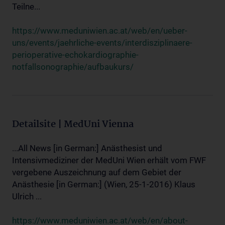
Teilne...
https://www.meduniwien.ac.at/web/en/ueber-
uns/events/jaehrliche-events/interdisziplinaere-
perioperative-echokardiographie-
notfallsonographie/aufbaukurs/
Detailsite | MedUni Vienna
...All News [in German:] Anästhesist und
Intensivmediziner der MedUni Wien erhält vom FWF
vergebene Auszeichnung auf dem Gebiet der
Anästhesie [in German:] (Wien, 25-1-2016) Klaus
Ulrich ...
https://www.meduniwien.ac.at/web/en/about-