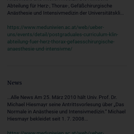
Abteilung für Herz-, Thorax-, Gefäßchirurgische
Anästhesie und Intensivmedizin der Universitätskli...
https://www.meduniwien.ac.at/web/ueber-
uns/events/detail/postgraduales-curriculum-klin-
abteilung-fuer-herz-thorax-gefaesschirurgische-
anaesthesie-und-intensivme/
News
...Alle News Am 25. März 2010 hält Univ. Prof. Dr.
Michael Hiesmayr seine Antrittsvorlesung über „Das
Normale in Anästhesie und Intensivmedizin.“ Michael
Hiesmayr bekleidet seit 1. 7. 2008...
https://www.meduniwien.ac.at/web/ueber-