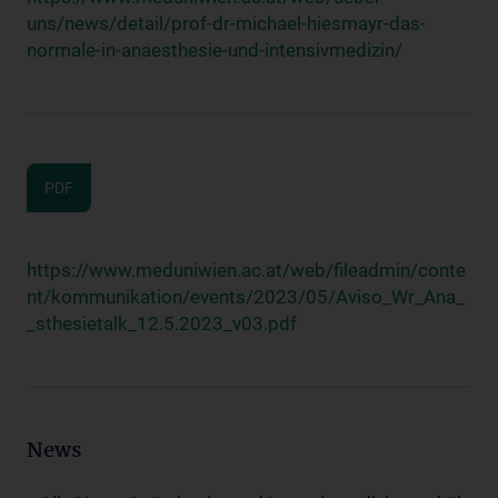
uns/news/detail/prof-dr-michael-hiesmayr-das-
normale-in-anaesthesie-und-intensivmedizin/
PDF
https://www.meduniwien.ac.at/web/fileadmin/conte
nt/kommunikation/events/2023/05/Aviso_Wr_Ana_
_sthesietalk_12.5.2023_v03.pdf
News