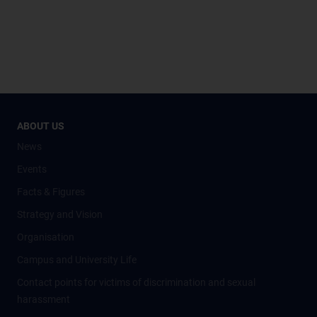
ABOUT US
News
Events
Facts & Figures
Strategy and Vision
Organisation
Campus and University Life
Contact points for victims of discrimination and sexual
harassment