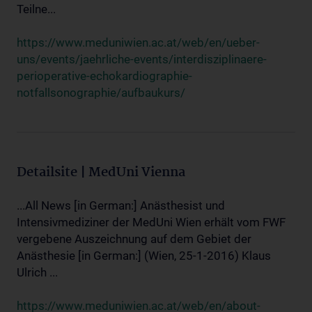
Teilne...
https://www.meduniwien.ac.at/web/en/ueber-
uns/events/jaehrliche-events/interdisziplinaere-
perioperative-echokardiographie-
notfallsonographie/aufbaukurs/
Detailsite | MedUni Vienna
...All News [in German:] Anästhesist und
Intensivmediziner der MedUni Wien erhält vom FWF
vergebene Auszeichnung auf dem Gebiet der
Anästhesie [in German:] (Wien, 25-1-2016) Klaus
Ulrich ...
https://www.meduniwien.ac.at/web/en/about-