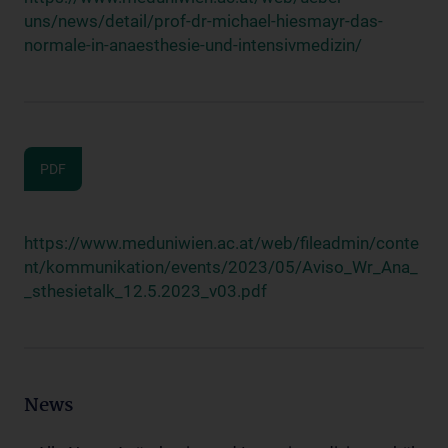
uns/news/detail/prof-dr-michael-hiesmayr-das-
normale-in-anaesthesie-und-intensivmedizin/
PDF
https://www.meduniwien.ac.at/web/fileadmin/conte
nt/kommunikation/events/2023/05/Aviso_Wr_Ana_
_sthesietalk_12.5.2023_v03.pdf
News