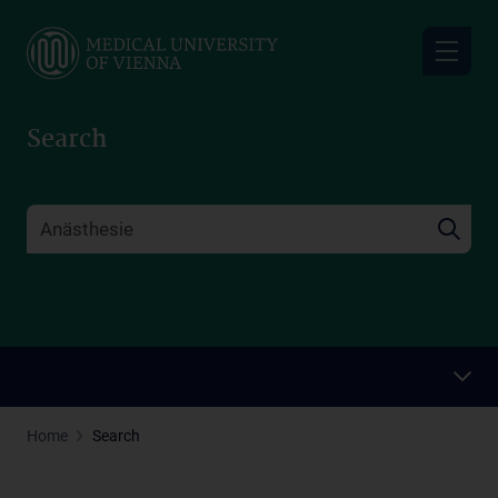
Skip
to
main
content
Search
Home
Search