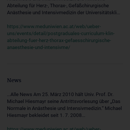
Abteilung für Herz-, Thorax-, Gefäßchirurgische
Anästhesie und Intensivmedizin der Universitätskli...
https://www.meduniwien.ac.at/web/ueber-
uns/events/detail/postgraduales-curriculum-klin-
abteilung-fuer-herz-thorax-gefaesschirurgische-
anaesthesie-und-intensivme/
News
...Alle News Am 25. März 2010 hält Univ. Prof. Dr.
Michael Hiesmayr seine Antrittsvorlesung über „Das
Normale in Anästhesie und Intensivmedizin.“ Michael
Hiesmayr bekleidet seit 1. 7. 2008...
https://www.meduniwien.ac.at/web/ueber-