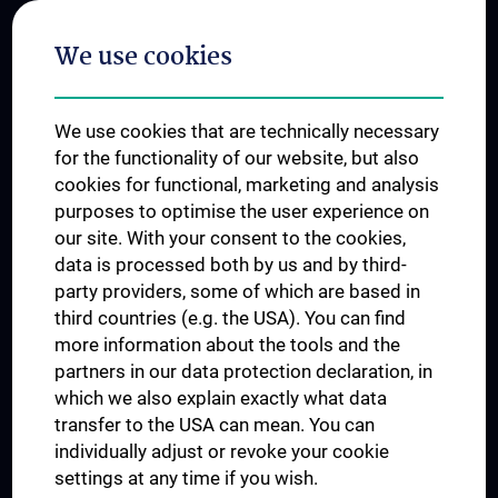
Postgraduate Trainings
We use cookies
Dual Career
Trusted Reseach - Research Security - Foreign Interference
We use cookies that are technically necessary
UNESCO Chair on Bioethics
for the functionality of our website, but also
MUVI
cookies for functional, marketing and analysis
purposes to optimise the user experience on
our site. With your consent to the cookies,
Connect with us
data is processed both by us and by third-
party providers, some of which are based in
third countries (e.g. the USA). You can find
more information about the tools and the
partners in our data protection declaration, in
which we also explain exactly what data
PRESSE
transfer to the USA can mean. You can
JOBS
individually adjust or revoke your cookie
MEDUNI SHOP
settings at any time if you wish.