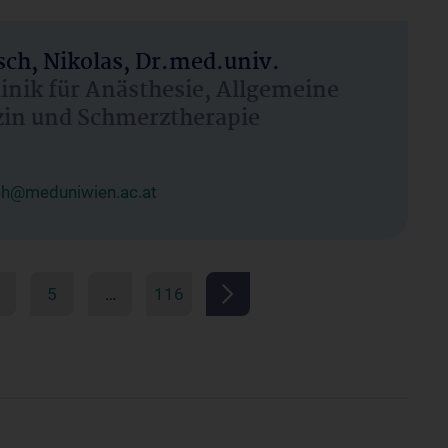
ch, Nikolas, Dr.med.univ.
linik für Anästhesie, Allgemeine
zin und Schmerztherapie
ch@meduniwien.ac.at
5
…
116