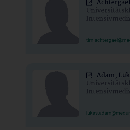
Achtergael
Universitätsk
Intensivmedi
tim.achtergael@med
Adam, Luk
Universitätsk
Intensivmedi
lukas.adam@meduni