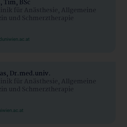
, Tim, BSc
linik für Anästhesie, Allgemeine
zin und Schmerztherapie
uniwien.ac.at
as, Dr.med.univ.
linik für Anästhesie, Allgemeine
zin und Schmerztherapie
wien.ac.at