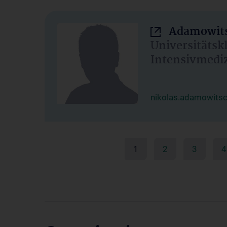
Adamowits
Universitätsk
Intensivmedi
nikolas.adamowits
1
2
3
4