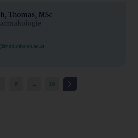
h, Thomas, MSc
Pharmakologie
@meduniwien.ac.at
5
…
28