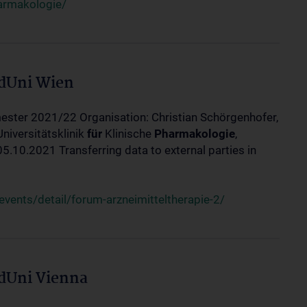
harmakologie/
edUni Wien
ester 2021/22 Organisation: Christian Schörgenhofer,
Universitätsklinik
für
Klinische
Pharmakologie
,
10.2021 Transferring data to external parties in
ents/detail/forum-arzneimitteltherapie-2/
edUni Vienna