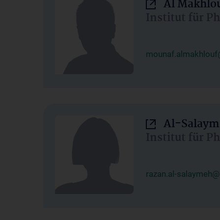
Al Makhlo
Institut für 
mounaf.almakhlouf
Al-Salaym
Institut für 
razan.al-salaymeh@