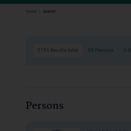
Home
Search
2193 Results total
83 Persons
3 O
Persons