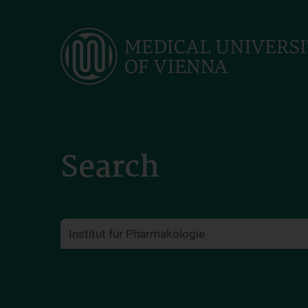
Skip
to
main
content
Search