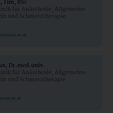
, Tim, BSc
linik für Anästhesie, Allgemeine
zin und Schmerztherapie
uniwien.ac.at
as, Dr.med.univ.
linik für Anästhesie, Allgemeine
zin und Schmerztherapie
wien.ac.at