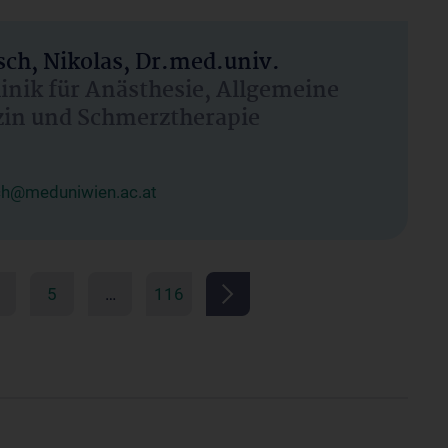
ch, Nikolas, Dr.med.univ.
linik für Anästhesie, Allgemeine
zin und Schmerztherapie
ch@meduniwien.ac.at
5
…
116