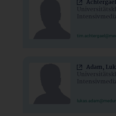
Achtergael
Universitätsk
Intensivmedi
tim.achtergael@med
Adam, Luk
Universitätsk
Intensivmedi
lukas.adam@meduni