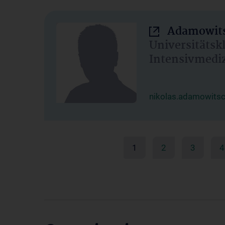
Adamowits
Universitätsk
Intensivmedi
nikolas.adamowits
1
2
3
4