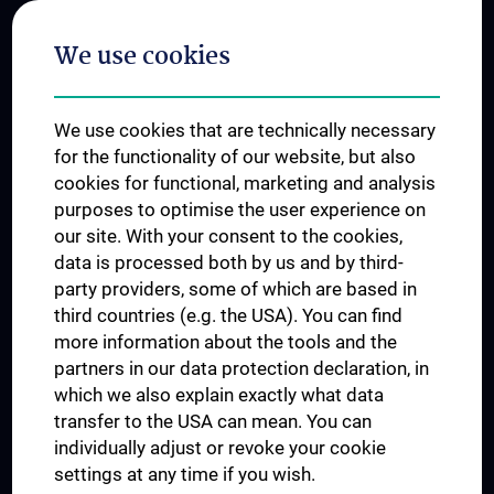
Postgraduate Trainings
We use cookies
Dual Career
Trusted Reseach - Research Security - Foreign Interference
We use cookies that are technically necessary
UNESCO Chair on Bioethics
for the functionality of our website, but also
MUVI
cookies for functional, marketing and analysis
purposes to optimise the user experience on
our site. With your consent to the cookies,
Connect with us
data is processed both by us and by third-
party providers, some of which are based in
third countries (e.g. the USA). You can find
more information about the tools and the
partners in our data protection declaration, in
which we also explain exactly what data
PRESSE
transfer to the USA can mean. You can
JOBS
individually adjust or revoke your cookie
MEDUNI SHOP
settings at any time if you wish.