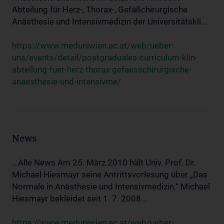
Abteilung für Herz-, Thorax-, Gefäßchirurgische
Anästhesie und Intensivmedizin der Universitätskli...
https://www.meduniwien.ac.at/web/ueber-
uns/events/detail/postgraduales-curriculum-klin-
abteilung-fuer-herz-thorax-gefaesschirurgische-
anaesthesie-und-intensivme/
News
...Alle News Am 25. März 2010 hält Univ. Prof. Dr.
Michael Hiesmayr seine Antrittsvorlesung über „Das
Normale in Anästhesie und Intensivmedizin.“ Michael
Hiesmayr bekleidet seit 1. 7. 2008...
https://www.meduniwien.ac.at/web/ueber-