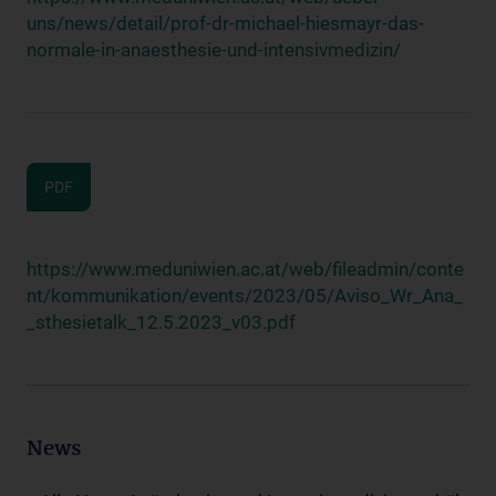
uns/news/detail/prof-dr-michael-hiesmayr-das-
normale-in-anaesthesie-und-intensivmedizin/
PDF
https://www.meduniwien.ac.at/web/fileadmin/conte
nt/kommunikation/events/2023/05/Aviso_Wr_Ana_
_sthesietalk_12.5.2023_v03.pdf
News