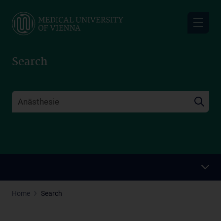
Skip
to
main
content
Search
Home
Search