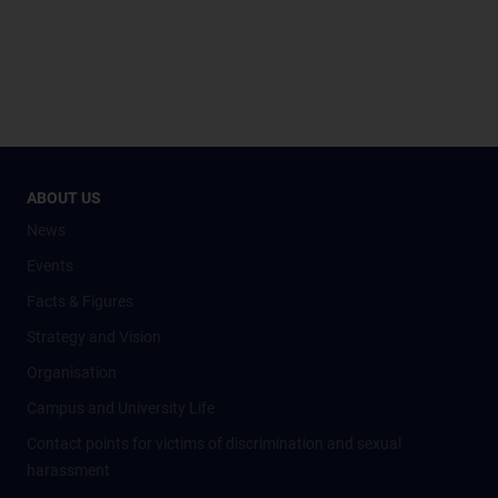
ABOUT US
News
Events
Facts & Figures
Strategy and Vision
Organisation
Campus and University Life
Contact points for victims of discrimination and sexual
harassment