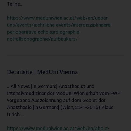
Teilne...
https://www.meduniwien.ac.at/web/en/ueber-
uns/events/jaehrliche-events/interdisziplinaere-
perioperative-echokardiographie-
notfallsonographie/aufbaukurs/
Detailsite | MedUni Vienna
...All News [in German:] Anästhesist und
Intensivmediziner der MedUni Wien erhält vom FWF
vergebene Auszeichnung auf dem Gebiet der
Anästhesie [in German:] (Wien, 25-1-2016) Klaus
Ulrich ...
https://www.meduniwien.ac.at/web/en/about-