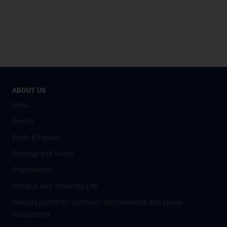
ABOUT US
News
Events
Facts & Figures
Strategy and Vision
Organisation
Campus and University Life
Contact points for victims of discrimination and sexual
harassment