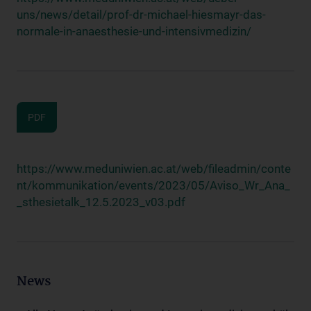
uns/news/detail/prof-dr-michael-hiesmayr-das-
normale-in-anaesthesie-und-intensivmedizin/
PDF
https://www.meduniwien.ac.at/web/fileadmin/conte
nt/kommunikation/events/2023/05/Aviso_Wr_Ana_
_sthesietalk_12.5.2023_v03.pdf
News