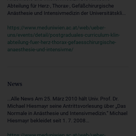
Abteilung für Herz-, Thorax-, Gefäßchirurgische
Anästhesie und Intensivmedizin der Universitätskli...
https://www.meduniwien.ac.at/web/ueber-
uns/events/detail/postgraduales-curriculum-klin-
abteilung-fuer-herz-thorax-gefaesschirurgische-
anaesthesie-und-intensivme/
News
...Alle News Am 25. März 2010 hält Univ. Prof. Dr.
Michael Hiesmayr seine Antrittsvorlesung über „Das
Normale in Anästhesie und Intensivmedizin.“ Michael
Hiesmayr bekleidet seit 1. 7. 2008...
https://www.meduniwien.ac.at/web/ueber-