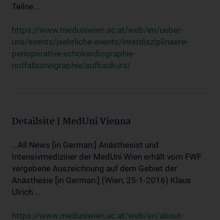
Teilne...
https://www.meduniwien.ac.at/web/en/ueber-
uns/events/jaehrliche-events/interdisziplinaere-
perioperative-echokardiographie-
notfallsonographie/aufbaukurs/
Detailsite | MedUni Vienna
...All News [in German:] Anästhesist und
Intensivmediziner der MedUni Wien erhält vom FWF
vergebene Auszeichnung auf dem Gebiet der
Anästhesie [in German:] (Wien, 25-1-2016) Klaus
Ulrich ...
https://www.meduniwien.ac.at/web/en/about-