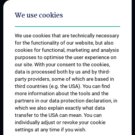
Postgraduate Trainings
We use cookies
Dual Career
Trusted Reseach - Research Security - Foreign Interference
We use cookies that are technically necessary
UNESCO Chair on Bioethics
for the functionality of our website, but also
MUVI
cookies for functional, marketing and analysis
purposes to optimise the user experience on
our site. With your consent to the cookies,
Connect with us
data is processed both by us and by third-
party providers, some of which are based in
third countries (e.g. the USA). You can find
more information about the tools and the
partners in our data protection declaration, in
which we also explain exactly what data
PRESSE
transfer to the USA can mean. You can
JOBS
individually adjust or revoke your cookie
MEDUNI SHOP
settings at any time if you wish.