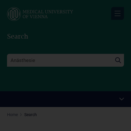
Skip
to
main
content
Search
Home
Search