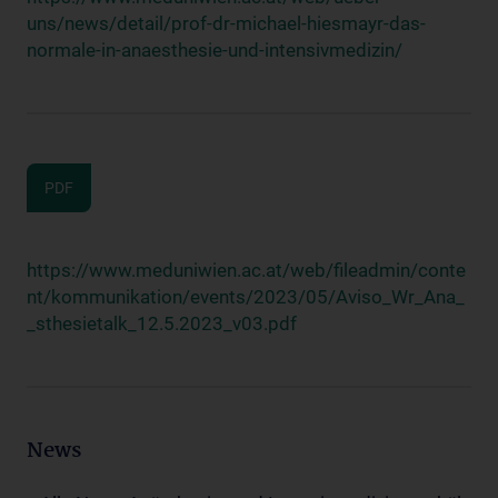
uns/news/detail/prof-dr-michael-hiesmayr-das-
normale-in-anaesthesie-und-intensivmedizin/
PDF
https://www.meduniwien.ac.at/web/fileadmin/conte
nt/kommunikation/events/2023/05/Aviso_Wr_Ana_
_sthesietalk_12.5.2023_v03.pdf
News