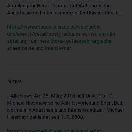
Abteilung für Herz-, Thorax-, Gefäßchirurgische
Anästhesie und Intensivmedizin der Universitätskli...
https://www.meduniwien.ac.at/web/ueber-
uns/events/detail/postgraduales-curriculum-klin-
abteilung-fuer-herz-thorax-gefaesschirurgische-
anaesthesie-und-intensivme/
News
...Alle News Am 25. März 2010 hält Univ. Prof. Dr.
Michael Hiesmayr seine Antrittsvorlesung über „Das
Normale in Anästhesie und Intensivmedizin.“ Michael
Hiesmayr bekleidet seit 1. 7. 2008...
https://www.meduniwien.ac.at/web/ueber-