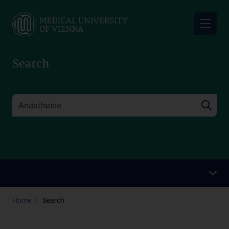
Skip
to
main
content
Search
Home
Search