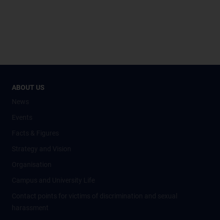
ABOUT US
News
Events
Facts & Figures
Strategy and Vision
Organisation
Campus and University Life
Contact points for victims of discrimination and sexual
harassment