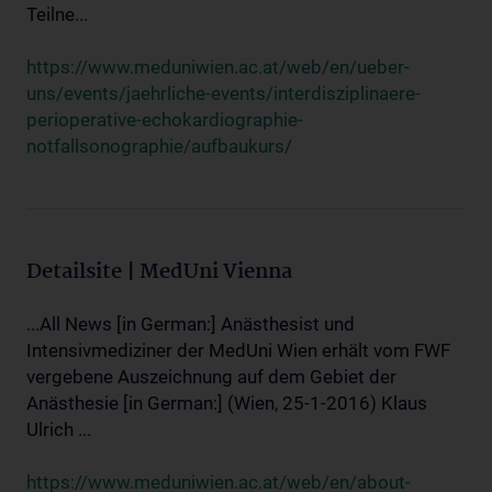
Teilne...
https://www.meduniwien.ac.at/web/en/ueber-
uns/events/jaehrliche-events/interdisziplinaere-
perioperative-echokardiographie-
notfallsonographie/aufbaukurs/
Detailsite | MedUni Vienna
...All News [in German:] Anästhesist und
Intensivmediziner der MedUni Wien erhält vom FWF
vergebene Auszeichnung auf dem Gebiet der
Anästhesie [in German:] (Wien, 25-1-2016) Klaus
Ulrich ...
https://www.meduniwien.ac.at/web/en/about-