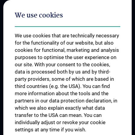
Postgraduate Trainings
We use cookies
Dual Career
Trusted Reseach - Research Security - Foreign Interference
We use cookies that are technically necessary
UNESCO Chair on Bioethics
for the functionality of our website, but also
MUVI
cookies for functional, marketing and analysis
purposes to optimise the user experience on
our site. With your consent to the cookies,
Connect with us
data is processed both by us and by third-
party providers, some of which are based in
third countries (e.g. the USA). You can find
more information about the tools and the
partners in our data protection declaration, in
which we also explain exactly what data
PRESSE
transfer to the USA can mean. You can
JOBS
individually adjust or revoke your cookie
MEDUNI SHOP
settings at any time if you wish.