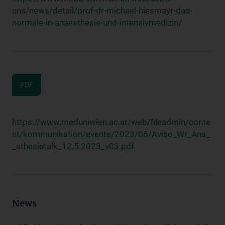
uns/news/detail/prof-dr-michael-hiesmayr-das-
normale-in-anaesthesie-und-intensivmedizin/
PDF
https://www.meduniwien.ac.at/web/fileadmin/conte
nt/kommunikation/events/2023/05/Aviso_Wr_Ana_
_sthesietalk_12.5.2023_v03.pdf
News