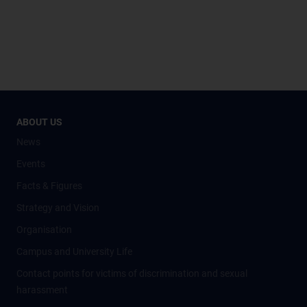
ABOUT US
News
Events
Facts & Figures
Strategy and Vision
Organisation
Campus and University Life
Contact points for victims of discrimination and sexual
harassment