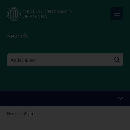
Skip
to
main
content
Search
Home
Search