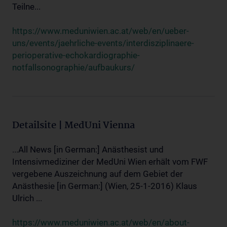
Teilne...
https://www.meduniwien.ac.at/web/en/ueber-
uns/events/jaehrliche-events/interdisziplinaere-
perioperative-echokardiographie-
notfallsonographie/aufbaukurs/
Detailsite | MedUni Vienna
...All News [in German:] Anästhesist und
Intensivmediziner der MedUni Wien erhält vom FWF
vergebene Auszeichnung auf dem Gebiet der
Anästhesie [in German:] (Wien, 25-1-2016) Klaus
Ulrich ...
https://www.meduniwien.ac.at/web/en/about-