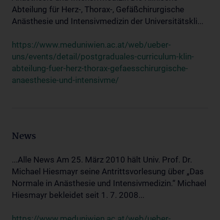
Abteilung für Herz-, Thorax-, Gefäßchirurgische
Anästhesie und Intensivmedizin der Universitätskli...
https://www.meduniwien.ac.at/web/ueber-
uns/events/detail/postgraduales-curriculum-klin-
abteilung-fuer-herz-thorax-gefaesschirurgische-
anaesthesie-und-intensivme/
News
...Alle News Am 25. März 2010 hält Univ. Prof. Dr.
Michael Hiesmayr seine Antrittsvorlesung über „Das
Normale in Anästhesie und Intensivmedizin.“ Michael
Hiesmayr bekleidet seit 1. 7. 2008...
https://www.meduniwien.ac.at/web/ueber-