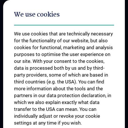
Postgraduate Trainings
We use cookies
Dual Career
Trusted Reseach - Research Security - Foreign Interference
We use cookies that are technically necessary
UNESCO Chair on Bioethics
for the functionality of our website, but also
MUVI
cookies for functional, marketing and analysis
purposes to optimise the user experience on
our site. With your consent to the cookies,
Connect with us
data is processed both by us and by third-
party providers, some of which are based in
third countries (e.g. the USA). You can find
more information about the tools and the
partners in our data protection declaration, in
which we also explain exactly what data
PRESSE
transfer to the USA can mean. You can
JOBS
individually adjust or revoke your cookie
MEDUNI SHOP
settings at any time if you wish.