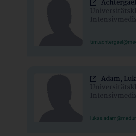
Achtergael
Universitätsk
Intensivmedi
tim.achtergael@med
Adam, Luk
Universitätsk
Intensivmedi
lukas.adam@meduni