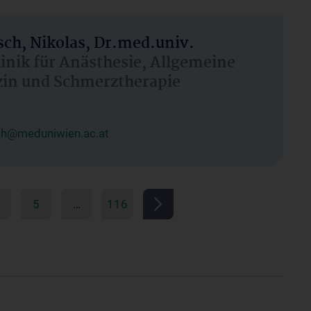
ch, Nikolas, Dr.med.univ.
linik für Anästhesie, Allgemeine
zin und Schmerztherapie
ch@meduniwien.ac.at
5
…
116