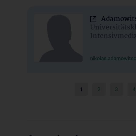
Adamowits
Universitätsk
Intensivmedi
nikolas.adamowits
1
2
3
4