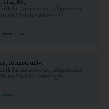
, Tim, BSc
linik für Anästhesie, Allgemeine
zin und Schmerztherapie
uniwien.ac.at
as, Dr.med.univ.
linik für Anästhesie, Allgemeine
zin und Schmerztherapie
wien.ac.at