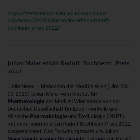
https://www.meduniwien.ac.at/web/ueber-
uns/news/2023/julian-maier-erhaelt-rudolf-
buchheim-preis-2022/
Julian Maier erhält Rudolf-Buchheim-Preis
2022
...Alle News – Menschen der MedUni Wien (Ulm, 23-
03-2023) Julian Maier vom Institut
für
Pharmakologie
der MedUni Wien wurde von der
Deutschen Gesellschaft
für
Experimentelle und
Klinische
Pharmakologie
und Toxikologie (DGPT)
mit dem renommierten Rudolf-Buchheim-Preis 2022
ausgezeichnet. Das Forschungsteam um Julian
Maier konnte in einer Studie unter Leitung von Harald