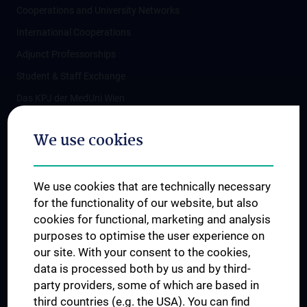
Cooperations and University Networks
International Cooperations
Adjunct Professorships
Student & Staff Exchange
Das KPJ der MedUni Wien
Postgraduate Trainings
We use cookies
Dual Career
Trusted Reseach - Research Security - Foreign Interference
We use cookies that are technically necessary
UNESCO Chair on Bioethics
for the functionality of our website, but also
MUVI
cookies for functional, marketing and analysis
purposes to optimise the user experience on
our site. With your consent to the cookies,
Connect with us
data is processed both by us and by third-
party providers, some of which are based in
third countries (e.g. the USA). You can find