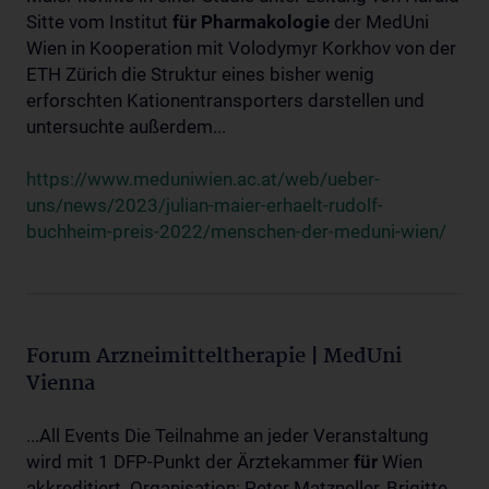
Sitte vom Institut
für
Pharmakologie
der MedUni
Wien in Kooperation mit Volodymyr Korkhov von der
ETH Zürich die Struktur eines bisher wenig
erforschten Kationentransporters darstellen und
untersuchte außerdem...
https://www.meduniwien.ac.at/web/ueber-
uns/news/2023/julian-maier-erhaelt-rudolf-
buchheim-preis-2022/menschen-der-meduni-wien/
Forum Arzneimitteltherapie | MedUni
Vienna
...All Events Die Teilnahme an jeder Veranstaltung
wird mit 1 DFP-Punkt der Ärztekammer
für
Wien
akkreditiert. Organisation: Peter Matzneller, Brigitte