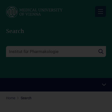
Skip
to
main
content
Search
Home
Search