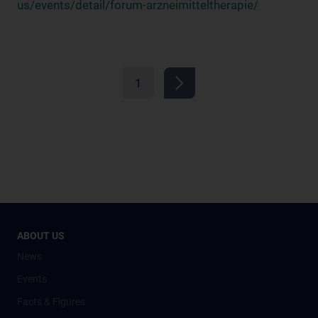
us/events/detail/forum-arzneimitteltherapie/
1
ABOUT US
News
Events
Facts & Figures