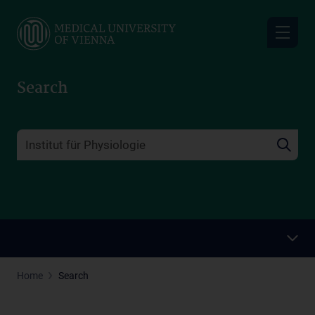
Skip
to
main
content
Search
Home
Search