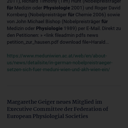
2011), Richard Timothy (Tim) Hunt (Nobelpreisträger
für
Medizin oder
Physiologie
2001) und Roger David
Kornberg (Nobelpreisträger
für
Chemie 2006) sowie
von John Michael Bishop (Nobelpreisträger
für
Medizin oder
Physiologie
1989) per E-Mail. Direkt zu
den Petitionen: » <link fileadmin pdfs news
petition_zur_hausen.pdf download file>Harald...
https://www.meduniwien.ac.at/web/en/about-
us/news/detailsite/in-german-nobelpreistraeger-
setzen-sich-fuer-meduni-wien-und-akh-wien-ein/
Margarethe Geiger neues Mitglied im
Executive Committee der Federation of
European Physiologial Societies