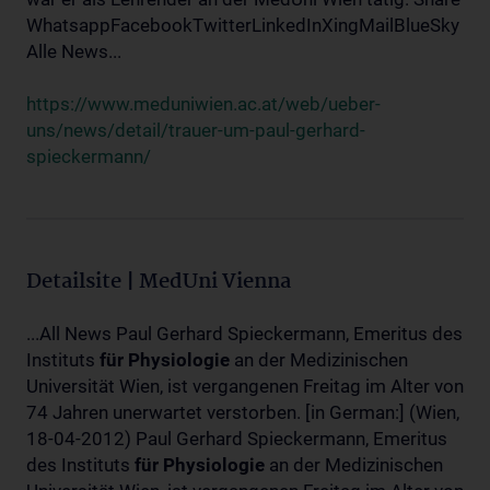
WhatsappFacebookTwitterLinkedInXingMailBlueSky
Alle News...
https://www.meduniwien.ac.at/web/ueber-
uns/news/detail/trauer-um-paul-gerhard-
spieckermann/
Detailsite | MedUni Vienna
...All News Paul Gerhard Spieckermann, Emeritus des
Instituts
für
Physiologie
an der Medizinischen
Universität Wien, ist vergangenen Freitag im Alter von
74 Jahren unerwartet verstorben. [in German:] (Wien,
18-04-2012) Paul Gerhard Spieckermann, Emeritus
des Instituts
für
Physiologie
an der Medizinischen