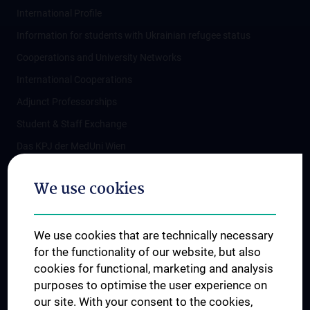
International Profile
Information for students with Ukrainian refugee status
Cooperations and University Networks
International Cooperations
Adjunct Professorships
Student & Staff Exchange
Das KPJ der MedUni Wien
Postgraduate Trainings
We use cookies
Dual Career
Trusted Reseach - Research Security - Foreign Interference
We use cookies that are technically necessary
UNESCO Chair on Bioethics
for the functionality of our website, but also
MUVI
cookies for functional, marketing and analysis
purposes to optimise the user experience on
our site. With your consent to the cookies,