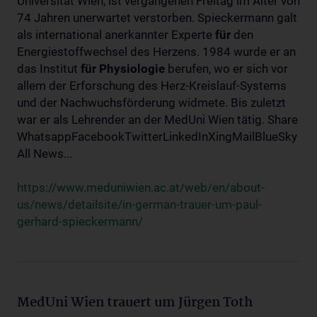
Universität Wien, ist vergangenen Freitag im Alter von
74 Jahren unerwartet verstorben. Spieckermann galt
als international anerkannter Experte
für
den
Energiestoffwechsel des Herzens. 1984 wurde er an
das Institut
für
Physiologie
berufen, wo er sich vor
allem der Erforschung des Herz-Kreislauf-Systems
und der Nachwuchsförderung widmete. Bis zuletzt
war er als Lehrender an der MedUni Wien tätig. Share
WhatsappFacebookTwitterLinkedInXingMailBlueSky
All News...
https://www.meduniwien.ac.at/web/en/about-
us/news/detailsite/in-german-trauer-um-paul-
gerhard-spieckermann/
MedUni Wien trauert um Jürgen Toth