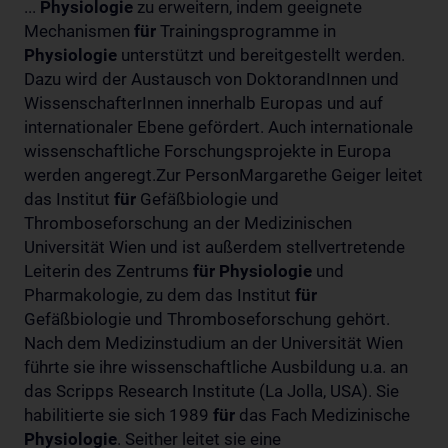
...
Physiologie
zu erweitern, indem geeignete
Mechanismen
für
Trainingsprogramme in
Physiologie
unterstützt und bereitgestellt werden.
Dazu wird der Austausch von DoktorandInnen und
WissenschafterInnen innerhalb Europas und auf
internationaler Ebene gefördert. Auch internationale
wissenschaftliche Forschungsprojekte in Europa
werden angeregt.Zur PersonMargarethe Geiger leitet
das Institut
für
Gefäßbiologie und
Thromboseforschung an der Medizinischen
Universität Wien und ist außerdem stellvertretende
Leiterin des Zentrums
für
Physiologie
und
Pharmakologie, zu dem das Institut
für
Gefäßbiologie und Thromboseforschung gehört.
Nach dem Medizinstudium an der Universität Wien
führte sie ihre wissenschaftliche Ausbildung u.a. an
das Scripps Research Institute (La Jolla, USA). Sie
habilitierte sie sich 1989
für
das Fach Medizinische
Physiologie
. Seither leitet sie eine