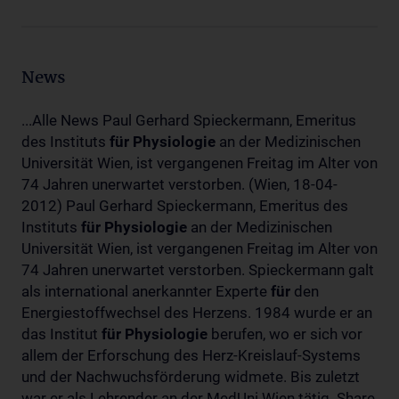
News
...Alle News Paul Gerhard Spieckermann, Emeritus
des Instituts
für
Physiologie
an der Medizinischen
Universität Wien, ist vergangenen Freitag im Alter von
74 Jahren unerwartet verstorben. (Wien, 18-04-
2012) Paul Gerhard Spieckermann, Emeritus des
Instituts
für
Physiologie
an der Medizinischen
Universität Wien, ist vergangenen Freitag im Alter von
74 Jahren unerwartet verstorben. Spieckermann galt
als international anerkannter Experte
für
den
Energiestoffwechsel des Herzens. 1984 wurde er an
das Institut
für
Physiologie
berufen, wo er sich vor
allem der Erforschung des Herz-Kreislauf-Systems
und der Nachwuchsförderung widmete. Bis zuletzt
war er als Lehrender an der MedUni Wien tätig. Share