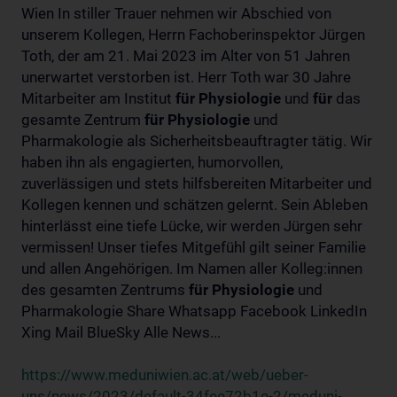
Wien In stiller Trauer nehmen wir Abschied von
unserem Kollegen, Herrn Fachoberinspektor Jürgen
Toth, der am 21. Mai 2023 im Alter von 51 Jahren
unerwartet verstorben ist. Herr Toth war 30 Jahre
Mitarbeiter am Institut
für
Physiologie
und
für
das
gesamte Zentrum
für
Physiologie
und
Pharmakologie als Sicherheitsbeauftragter tätig. Wir
haben ihn als engagierten, humorvollen,
zuverlässigen und stets hilfsbereiten Mitarbeiter und
Kollegen kennen und schätzen gelernt. Sein Ableben
hinterlässt eine tiefe Lücke, wir werden Jürgen sehr
vermissen! Unser tiefes Mitgefühl gilt seiner Familie
und allen Angehörigen. Im Namen aller Kolleg:innen
des gesamten Zentrums
für
Physiologie
und
Pharmakologie Share Whatsapp Facebook LinkedIn
Xing Mail BlueSky Alle News...
https://www.meduniwien.ac.at/web/ueber-
uns/news/2023/default-34fee72b1e-2/meduni-