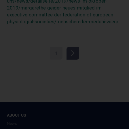
uns/news/detailseite/2019/news-im-oktober-
2019/margarethe-geiger-neues-mitglied-im-
executive-committee-der-federation-of-european-
physiologial-societies/menschen-der-meduni-wien/
1
ABOUT US
News