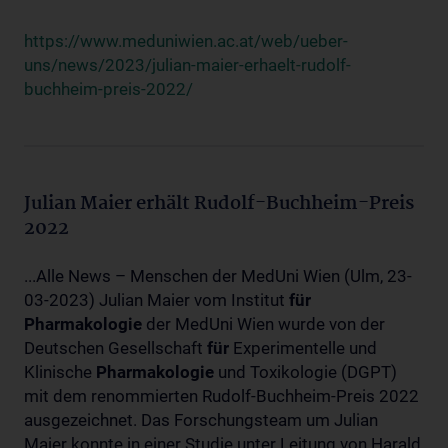
https://www.meduniwien.ac.at/web/ueber-
uns/news/2023/julian-maier-erhaelt-rudolf-
buchheim-preis-2022/
Julian Maier erhält Rudolf-Buchheim-Preis
2022
...Alle News – Menschen der MedUni Wien (Ulm, 23-
03-2023) Julian Maier vom Institut
für
Pharmakologie
der MedUni Wien wurde von der
Deutschen Gesellschaft
für
Experimentelle und
Klinische
Pharmakologie
und Toxikologie (DGPT)
mit dem renommierten Rudolf-Buchheim-Preis 2022
ausgezeichnet. Das Forschungsteam um Julian
Maier konnte in einer Studie unter Leitung von Harald