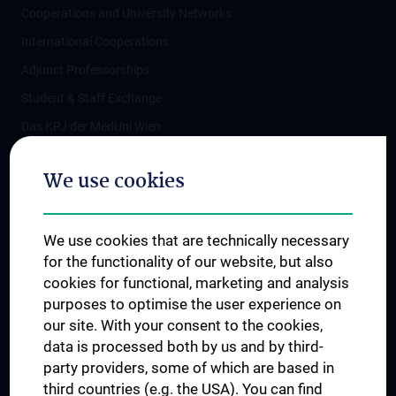
Cooperations and University Networks
International Cooperations
Adjunct Professorships
Student & Staff Exchange
Das KPJ der MedUni Wien
Postgraduate Trainings
We use cookies
Dual Career
Trusted Reseach - Research Security - Foreign Interference
We use cookies that are technically necessary
UNESCO Chair on Bioethics
for the functionality of our website, but also
MUVI
cookies for functional, marketing and analysis
purposes to optimise the user experience on
our site. With your consent to the cookies,
Connect with us
data is processed both by us and by third-
party providers, some of which are based in
third countries (e.g. the USA). You can find