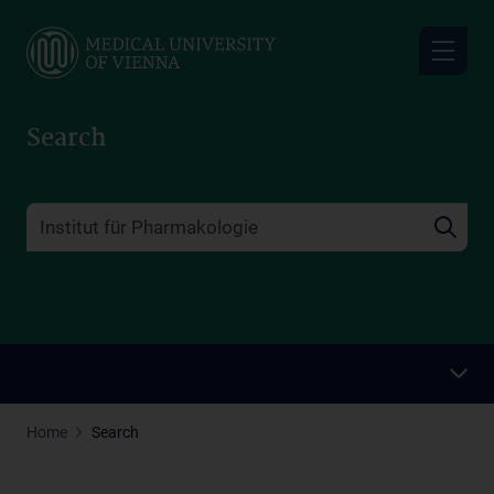
Skip
to
main
content
Search
Home
Search