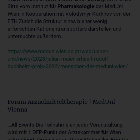
Sitte vom Institut
für
Pharmakologie
der MedUni
Wien in Kooperation mit Volodymyr Korkhov von der
ETH Zürich die Struktur eines bisher wenig
erforschten Kationentransporters darstellen und
untersuchte außerdem...
https://www.meduniwien.ac.at/web/ueber-
uns/news/2023/julian-maier-erhaelt-rudolf-
buchheim-preis-2022/menschen-der-meduni-wien/
Forum Arzneimitteltherapie | MedUni
Vienna
...All Events Die Teilnahme an jeder Veranstaltung
wird mit 1 DFP-Punkt der Ärztekammer
für
Wien
akkreditiert. Organisation: Peter Matzneller, Brigitte