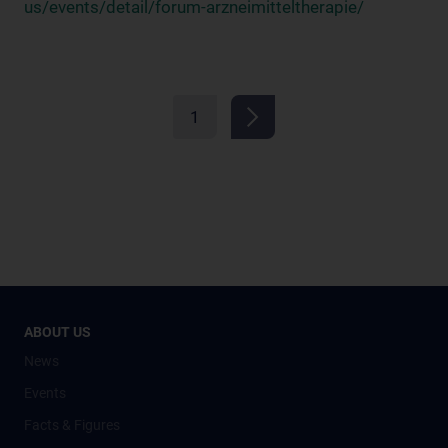
us/events/detail/forum-arzneimitteltherapie/
1
ABOUT US
News
Events
Facts & Figures