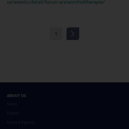
us/events/detail/forum-arzneimitteltherapie/
1
ABOUT US
News
Events
Facts & Figures