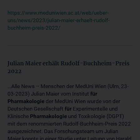
https://www.meduniwien.ac.at/web/ueber-
uns/news/2023/julian-maier-erhaelt-rudolf-
buchheim-preis-2022/
Julian Maier erhält Rudolf-Buchheim-Preis
2022
...Alle News – Menschen der MedUni Wien (Ulm, 23-
03-2023) Julian Maier vom Institut
für
Pharmakologie
der MedUni Wien wurde von der
Deutschen Gesellschaft
für
Experimentelle und
Klinische
Pharmakologie
und Toxikologie (DGPT)
mit dem renommierten Rudolf-Buchheim-Preis 2022
ausgezeichnet. Das Forschungsteam um Julian
Maier konnte in einer Studie unter Leitung von Harald