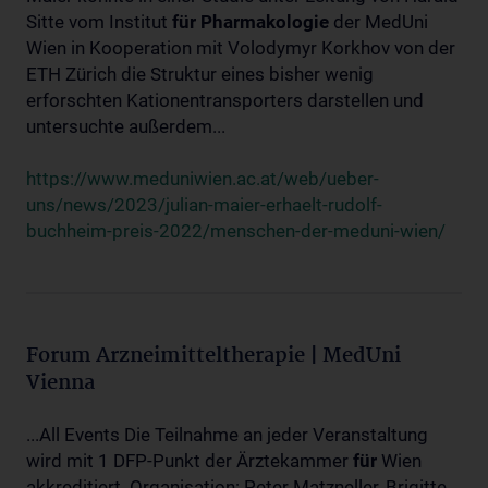
Sitte vom Institut
für
Pharmakologie
der MedUni
Wien in Kooperation mit Volodymyr Korkhov von der
ETH Zürich die Struktur eines bisher wenig
erforschten Kationentransporters darstellen und
untersuchte außerdem...
https://www.meduniwien.ac.at/web/ueber-
uns/news/2023/julian-maier-erhaelt-rudolf-
buchheim-preis-2022/menschen-der-meduni-wien/
Forum Arzneimitteltherapie | MedUni
Vienna
...All Events Die Teilnahme an jeder Veranstaltung
wird mit 1 DFP-Punkt der Ärztekammer
für
Wien
akkreditiert. Organisation: Peter Matzneller, Brigitte