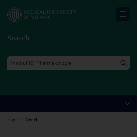
Skip
to
main
content
Search
Home
Search