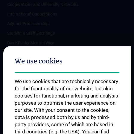
Cooperations and University Networks
International Cooperations
Adjunct Professorships
Student & Staff Exchange
Das KPJ der MedUni Wien
Postgraduate Trainings
We use cookies
Dual Career
Trusted Reseach - Research Security - Foreign Interference
We use cookies that are technically necessary
UNESCO Chair on Bioethics
for the functionality of our website, but also
MUVI
cookies for functional, marketing and analysis
purposes to optimise the user experience on
our site. With your consent to the cookies,
Connect with us
data is processed both by us and by third-
party providers, some of which are based in
third countries (e.g. the USA). You can find