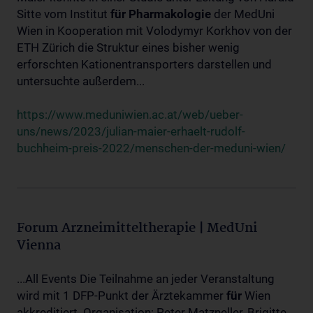
Sitte vom Institut
für
Pharmakologie
der MedUni
Wien in Kooperation mit Volodymyr Korkhov von der
ETH Zürich die Struktur eines bisher wenig
erforschten Kationentransporters darstellen und
untersuchte außerdem...
https://www.meduniwien.ac.at/web/ueber-
uns/news/2023/julian-maier-erhaelt-rudolf-
buchheim-preis-2022/menschen-der-meduni-wien/
Forum Arzneimitteltherapie | MedUni
Vienna
...All Events Die Teilnahme an jeder Veranstaltung
wird mit 1 DFP-Punkt der Ärztekammer
für
Wien
akkreditiert. Organisation: Peter Matzneller, Brigitte