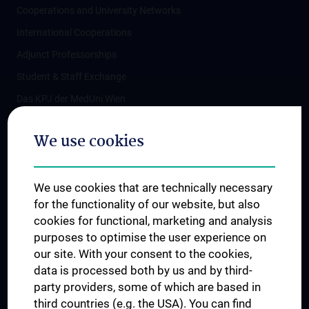
Cooperations and University Networks
International Cooperations
Adjunct Professorships
Student & Staff Exchange
Das KPJ der MedUni Wien
Postgraduate Trainings
We use cookies
Dual Career
Trusted Reseach - Research Security - Foreign Interference
We use cookies that are technically necessary
UNESCO Chair on Bioethics
for the functionality of our website, but also
MUVI
cookies for functional, marketing and analysis
purposes to optimise the user experience on
our site. With your consent to the cookies,
Connect with us
data is processed both by us and by third-
party providers, some of which are based in
third countries (e.g. the USA). You can find