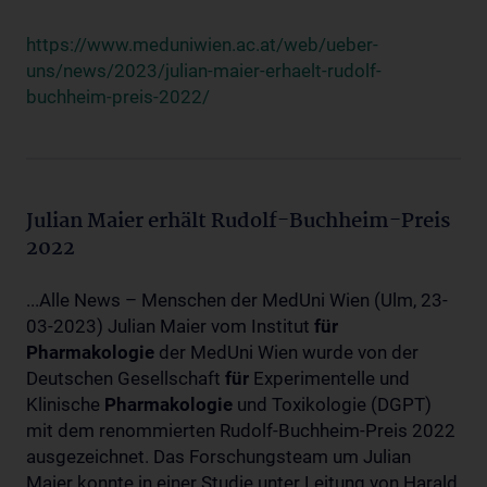
https://www.meduniwien.ac.at/web/ueber-
uns/news/2023/julian-maier-erhaelt-rudolf-
buchheim-preis-2022/
Julian Maier erhält Rudolf-Buchheim-Preis
2022
...Alle News – Menschen der MedUni Wien (Ulm, 23-
03-2023) Julian Maier vom Institut
für
Pharmakologie
der MedUni Wien wurde von der
Deutschen Gesellschaft
für
Experimentelle und
Klinische
Pharmakologie
und Toxikologie (DGPT)
mit dem renommierten Rudolf-Buchheim-Preis 2022
ausgezeichnet. Das Forschungsteam um Julian
Maier konnte in einer Studie unter Leitung von Harald