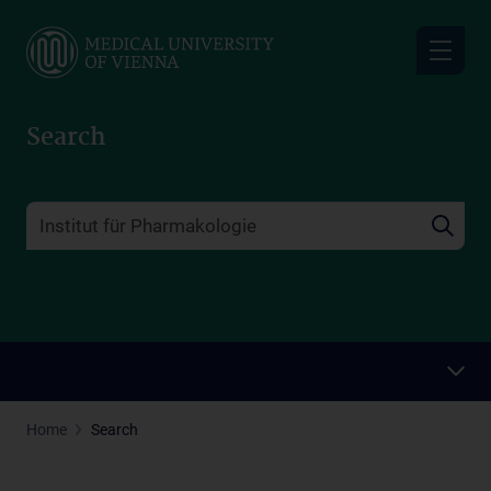
Skip
to
main
content
Search
Home
Search