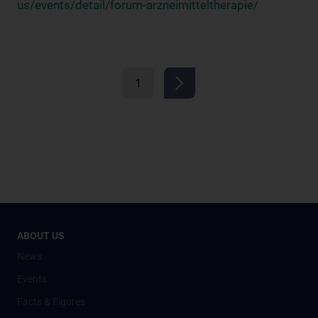
us/events/detail/forum-arzneimitteltherapie/
1
ABOUT US
News
Events
Facts & Figures