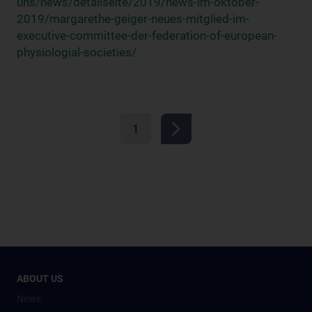
uns/news/detailseite/2019/news-im-oktober-
2019/margarethe-geiger-neues-mitglied-im-
executive-committee-der-federation-of-european-
physiologial-societies/
1
ABOUT US
News