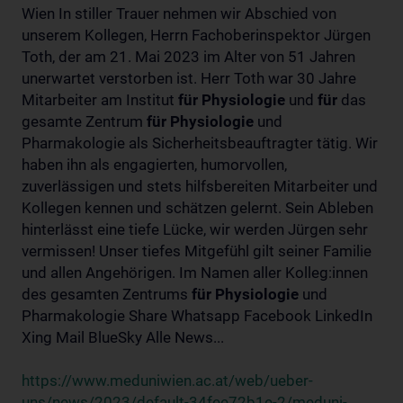
Wien In stiller Trauer nehmen wir Abschied von
unserem Kollegen, Herrn Fachoberinspektor Jürgen
Toth, der am 21. Mai 2023 im Alter von 51 Jahren
unerwartet verstorben ist. Herr Toth war 30 Jahre
Mitarbeiter am Institut
für
Physiologie
und
für
das
gesamte Zentrum
für
Physiologie
und
Pharmakologie als Sicherheitsbeauftragter tätig. Wir
haben ihn als engagierten, humorvollen,
zuverlässigen und stets hilfsbereiten Mitarbeiter und
Kollegen kennen und schätzen gelernt. Sein Ableben
hinterlässt eine tiefe Lücke, wir werden Jürgen sehr
vermissen! Unser tiefes Mitgefühl gilt seiner Familie
und allen Angehörigen. Im Namen aller Kolleg:innen
des gesamten Zentrums
für
Physiologie
und
Pharmakologie Share Whatsapp Facebook LinkedIn
Xing Mail BlueSky Alle News...
https://www.meduniwien.ac.at/web/ueber-
uns/news/2023/default-34fee72b1e-2/meduni-