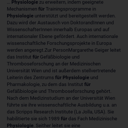
...
Physiologie
zu erweitern, indem geeignete
Mechanismen
für
Trainingsprogramme in
Physiologie
unterstützt und bereitgestellt werden.
Dazu wird der Austausch von DoktorandInnen und
WissenschafterInnen innerhalb Europas und auf
internationaler Ebene gefördert. Auch internationale
wissenschaftliche Forschungsprojekte in Europa
werden angeregt.Zur PersonMargarethe Geiger leitet
das Institut
für
Gefäßbiologie und
Thromboseforschung an der Medizinischen
Universität Wien und ist außerdem stellvertretende
Leiterin des Zentrums
für
Physiologie
und
Pharmakologie, zu dem das Institut
für
Gefäßbiologie und Thromboseforschung gehört.
Nach dem Medizinstudium an der Universität Wien
führte sie ihre wissenschaftliche Ausbildung u.a. an
das Scripps Research Institute (La Jolla, USA). Sie
habilitierte sie sich 1989
für
das Fach Medizinische
Physiologie
. Seither leitet sie eine