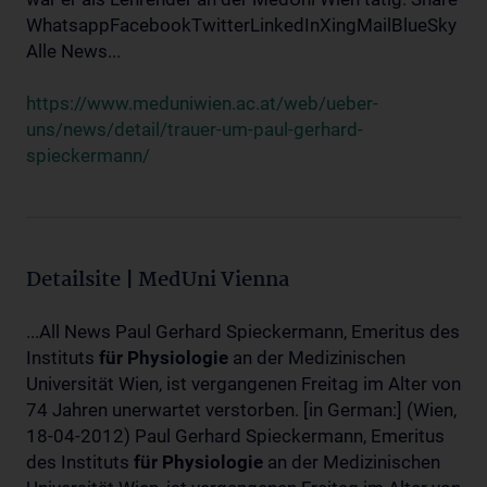
WhatsappFacebookTwitterLinkedInXingMailBlueSky
Alle News...
https://www.meduniwien.ac.at/web/ueber-
uns/news/detail/trauer-um-paul-gerhard-
spieckermann/
Detailsite | MedUni Vienna
...All News Paul Gerhard Spieckermann, Emeritus des
Instituts
für
Physiologie
an der Medizinischen
Universität Wien, ist vergangenen Freitag im Alter von
74 Jahren unerwartet verstorben. [in German:] (Wien,
18-04-2012) Paul Gerhard Spieckermann, Emeritus
des Instituts
für
Physiologie
an der Medizinischen