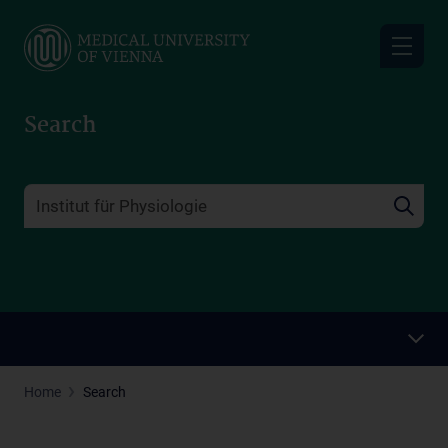
Skip
to
main
content
Search
Home
Search