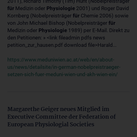
2011), Richard Timothy (Tim) Hunt (Nobelpreisträger
für
Medizin oder
Physiologie
2001) und Roger David
Kornberg (Nobelpreisträger
für
Chemie 2006) sowie
von John Michael Bishop (Nobelpreisträger
für
Medizin oder
Physiologie
1989) per E-Mail. Direkt zu
den Petitionen: » <link fileadmin pdfs news
petition_zur_hausen.pdf download file>Harald...
https://www.meduniwien.ac.at/web/en/about-
us/news/detailsite/in-german-nobelpreistraeger-
setzen-sich-fuer-meduni-wien-und-akh-wien-ein/
Margarethe Geiger neues Mitglied im
Executive Committee der Federation of
European Physiologial Societies