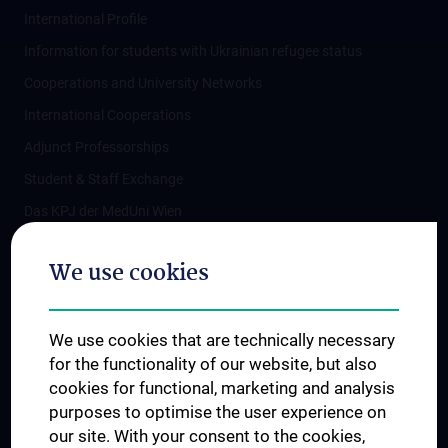
International Profile
Information for students with Ukrainian refugee status
Cooperations and University Networks
International Cooperations
Adjunct Professorships
Student & Staff Exchange
Das KPJ der MedUni Wien
Postgraduate Trainings
We use cookies
Dual Career
Trusted Reseach - Research Security - Foreign Interference
We use cookies that are technically necessary
UNESCO Chair on Bioethics
for the functionality of our website, but also
MUVI
cookies for functional, marketing and analysis
purposes to optimise the user experience on
our site. With your consent to the cookies,