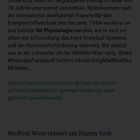
Universität Wien, ist vergangenen Freitag im Alter von
74 Jahren unerwartet verstorben. Spieckermann galt
als international anerkannter Experte
für
den
Energiestoffwechsel des Herzens. 1984 wurde er an
das Institut
für
Physiologie
berufen, wo er sich vor
allem der Erforschung des Herz-Kreislauf-Systems
und der Nachwuchsförderung widmete. Bis zuletzt
war er als Lehrender an der MedUni Wien tätig. Share
WhatsappFacebookTwitterLinkedInXingMailBlueSky
All News...
https://www.meduniwien.ac.at/web/en/about-
us/news/detailsite/in-german-trauer-um-paul-
gerhard-spieckermann/
MedUni Wien trauert um Jürgen Toth