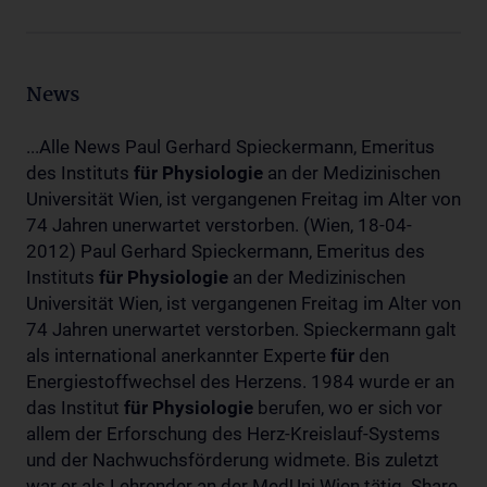
News
...Alle News Paul Gerhard Spieckermann, Emeritus
des Instituts
für
Physiologie
an der Medizinischen
Universität Wien, ist vergangenen Freitag im Alter von
74 Jahren unerwartet verstorben. (Wien, 18-04-
2012) Paul Gerhard Spieckermann, Emeritus des
Instituts
für
Physiologie
an der Medizinischen
Universität Wien, ist vergangenen Freitag im Alter von
74 Jahren unerwartet verstorben. Spieckermann galt
als international anerkannter Experte
für
den
Energiestoffwechsel des Herzens. 1984 wurde er an
das Institut
für
Physiologie
berufen, wo er sich vor
allem der Erforschung des Herz-Kreislauf-Systems
und der Nachwuchsförderung widmete. Bis zuletzt
war er als Lehrender an der MedUni Wien tätig. Share