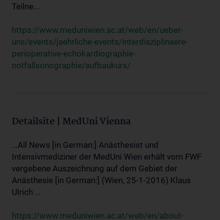
Teilne...
https://www.meduniwien.ac.at/web/en/ueber-
uns/events/jaehrliche-events/interdisziplinaere-
perioperative-echokardiographie-
notfallsonographie/aufbaukurs/
Detailsite | MedUni Vienna
...All News [in German:] Anästhesist und
Intensivmediziner der MedUni Wien erhält vom FWF
vergebene Auszeichnung auf dem Gebiet der
Anästhesie [in German:] (Wien, 25-1-2016) Klaus
Ulrich ...
https://www.meduniwien.ac.at/web/en/about-