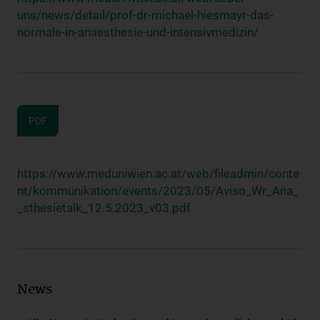
uns/news/detail/prof-dr-michael-hiesmayr-das-
normale-in-anaesthesie-und-intensivmedizin/
PDF
https://www.meduniwien.ac.at/web/fileadmin/conte
nt/kommunikation/events/2023/05/Aviso_Wr_Ana_
_sthesietalk_12.5.2023_v03.pdf
News