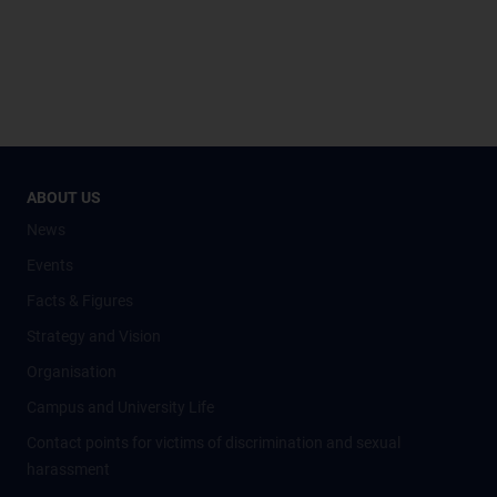
ABOUT US
News
Events
Facts & Figures
Strategy and Vision
Organisation
Campus and University Life
Contact points for victims of discrimination and sexual
harassment