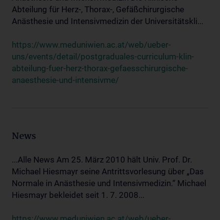
Abteilung für Herz-, Thorax-, Gefäßchirurgische
Anästhesie und Intensivmedizin der Universitätskli...
https://www.meduniwien.ac.at/web/ueber-
uns/events/detail/postgraduales-curriculum-klin-
abteilung-fuer-herz-thorax-gefaesschirurgische-
anaesthesie-und-intensivme/
News
...Alle News Am 25. März 2010 hält Univ. Prof. Dr.
Michael Hiesmayr seine Antrittsvorlesung über „Das
Normale in Anästhesie und Intensivmedizin.“ Michael
Hiesmayr bekleidet seit 1. 7. 2008...
https://www.meduniwien.ac.at/web/ueber-