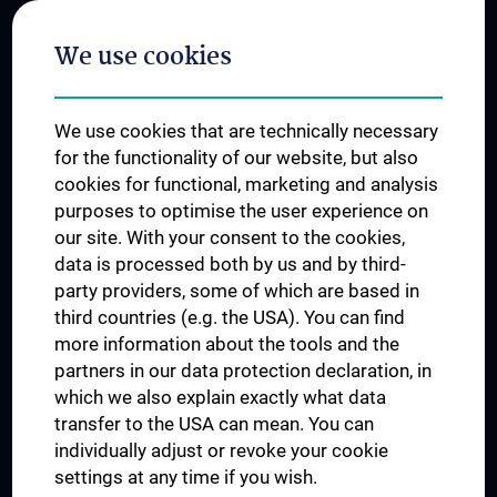
Postgraduate Trainings
We use cookies
Dual Career
Trusted Reseach - Research Security - Foreign Interference
We use cookies that are technically necessary
UNESCO Chair on Bioethics
for the functionality of our website, but also
MUVI
cookies for functional, marketing and analysis
purposes to optimise the user experience on
our site. With your consent to the cookies,
Connect with us
data is processed both by us and by third-
party providers, some of which are based in
third countries (e.g. the USA). You can find
more information about the tools and the
partners in our data protection declaration, in
which we also explain exactly what data
PRESSE
transfer to the USA can mean. You can
JOBS
individually adjust or revoke your cookie
MEDUNI SHOP
settings at any time if you wish.