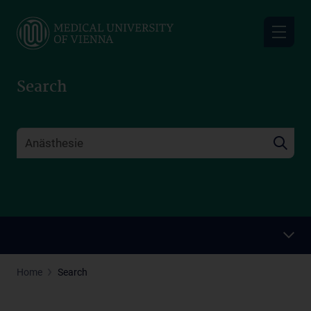
Skip
to
main
content
Search
Home
Search