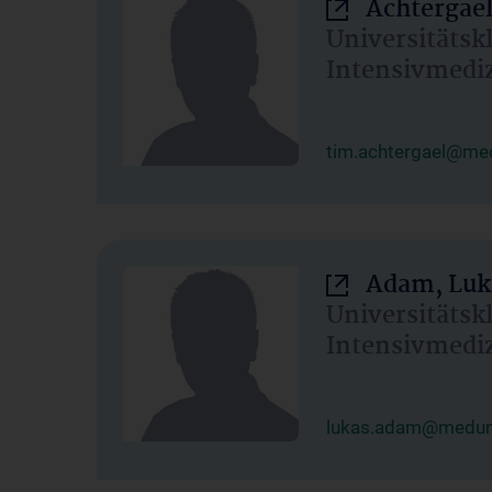
Achtergael
Universitätsk
Intensivmedi
tim.achtergael@med
Adam, Luk
Universitätsk
Intensivmedi
lukas.adam@meduni