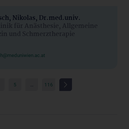
ch, Nikolas, Dr.med.univ.
linik für Anästhesie, Allgemeine
zin und Schmerztherapie
ch@meduniwien.ac.at
5
…
116