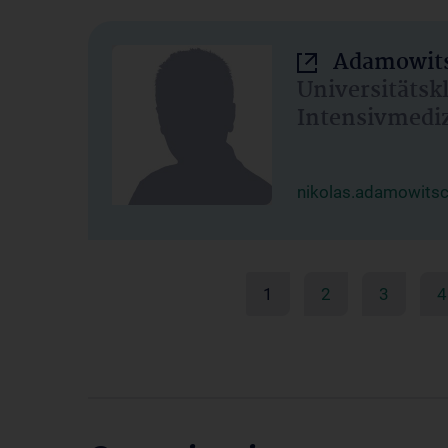
Adamowits
Universitätsk
Intensivmedi
nikolas.adamowits
1
2
3
4