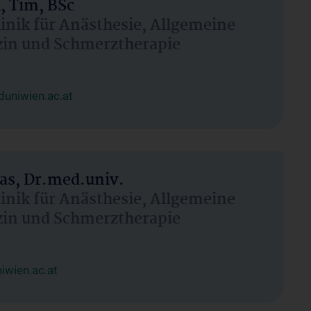
, Tim, BSc
linik für Anästhesie, Allgemeine
zin und Schmerztherapie
uniwien.ac.at
as, Dr.med.univ.
linik für Anästhesie, Allgemeine
zin und Schmerztherapie
wien.ac.at