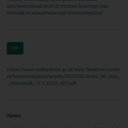
uns/news/detail/prof-dr-michael-hiesmayr-das-
normale-in-anaesthesie-und-intensivmedizin/
PDF
https://www.meduniwien.ac.at/web/fileadmin/conte
nt/kommunikation/events/2023/05/Aviso_Wr_Ana_
_sthesietalk_12.5.2023_v03.pdf
News