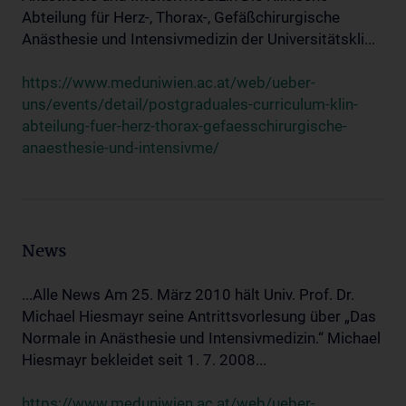
Abteilung für Herz-, Thorax-, Gefäßchirurgische
Anästhesie und Intensivmedizin der Universitätskli...
https://www.meduniwien.ac.at/web/ueber-
uns/events/detail/postgraduales-curriculum-klin-
abteilung-fuer-herz-thorax-gefaesschirurgische-
anaesthesie-und-intensivme/
News
...Alle News Am 25. März 2010 hält Univ. Prof. Dr.
Michael Hiesmayr seine Antrittsvorlesung über „Das
Normale in Anästhesie und Intensivmedizin.“ Michael
Hiesmayr bekleidet seit 1. 7. 2008...
https://www.meduniwien.ac.at/web/ueber-