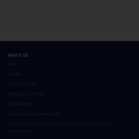
ABOUT US
News
Events
Facts & Figures
Strategy and Vision
Organisation
Campus and University Life
Contact points for victims of discrimination and sexual
harassment