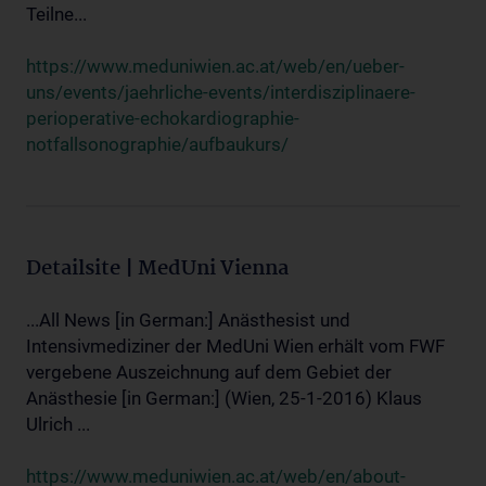
Teilne...
https://www.meduniwien.ac.at/web/en/ueber-
uns/events/jaehrliche-events/interdisziplinaere-
perioperative-echokardiographie-
notfallsonographie/aufbaukurs/
Detailsite | MedUni Vienna
...All News [in German:] Anästhesist und
Intensivmediziner der MedUni Wien erhält vom FWF
vergebene Auszeichnung auf dem Gebiet der
Anästhesie [in German:] (Wien, 25-1-2016) Klaus
Ulrich ...
https://www.meduniwien.ac.at/web/en/about-