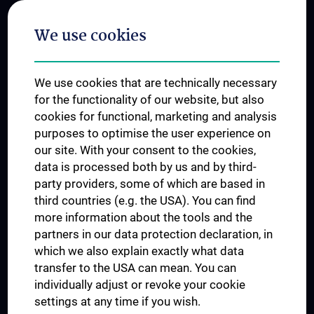
Postgraduate Trainings
We use cookies
Dual Career
Trusted Reseach - Research Security - Foreign Interference
We use cookies that are technically necessary
UNESCO Chair on Bioethics
for the functionality of our website, but also
MUVI
cookies for functional, marketing and analysis
purposes to optimise the user experience on
our site. With your consent to the cookies,
Connect with us
data is processed both by us and by third-
party providers, some of which are based in
third countries (e.g. the USA). You can find
more information about the tools and the
partners in our data protection declaration, in
which we also explain exactly what data
PRESSE
transfer to the USA can mean. You can
JOBS
individually adjust or revoke your cookie
MEDUNI SHOP
settings at any time if you wish.