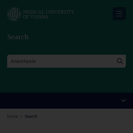
Skip
to
main
content
Search
Home
Search