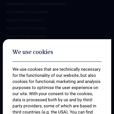
Cooperations and University Networks
International Cooperations
Adjunct Professorships
Student & Staff Exchange
Das KPJ der MedUni Wien
Postgraduate Trainings
We use cookies
Dual Career
Trusted Reseach - Research Security - Foreign Interference
We use cookies that are technically necessary
UNESCO Chair on Bioethics
for the functionality of our website, but also
MUVI
cookies for functional, marketing and analysis
purposes to optimise the user experience on
our site. With your consent to the cookies,
Connect with us
data is processed both by us and by third-
party providers, some of which are based in
third countries (e.g. the USA). You can find