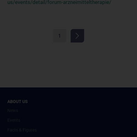
us/events/detail/forum-arzneimitteltherapie/
1
ABOUT US
News
Events
Facts & Figures