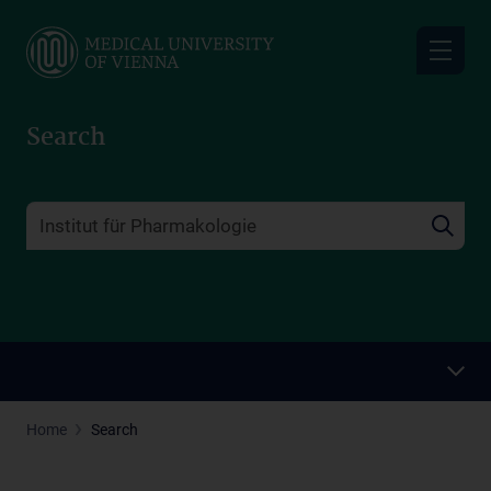
Skip
to
main
content
Search
Home
Search