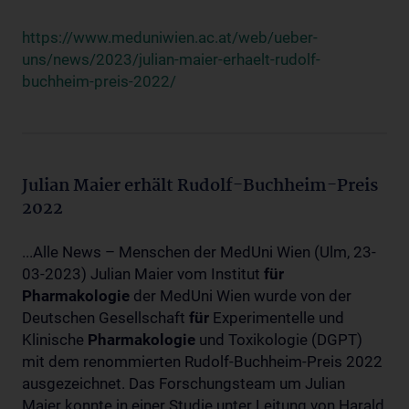
https://www.meduniwien.ac.at/web/ueber-
uns/news/2023/julian-maier-erhaelt-rudolf-
buchheim-preis-2022/
Julian Maier erhält Rudolf-Buchheim-Preis
2022
...Alle News – Menschen der MedUni Wien (Ulm, 23-
03-2023) Julian Maier vom Institut
für
Pharmakologie
der MedUni Wien wurde von der
Deutschen Gesellschaft
für
Experimentelle und
Klinische
Pharmakologie
und Toxikologie (DGPT)
mit dem renommierten Rudolf-Buchheim-Preis 2022
ausgezeichnet. Das Forschungsteam um Julian
Maier konnte in einer Studie unter Leitung von Harald