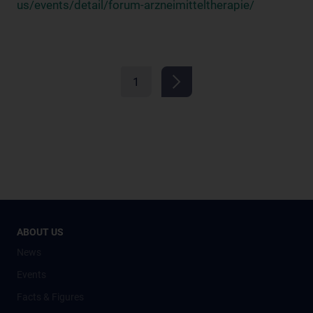
us/events/detail/forum-arzneimitteltherapie/
1
ABOUT US
News
Events
Facts & Figures