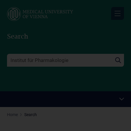
Skip
to
main
content
Search
Home
Search