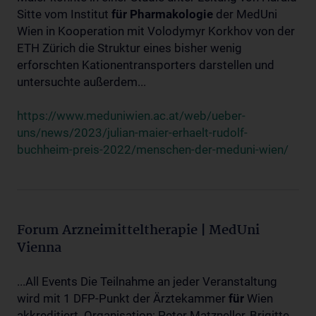
Sitte vom Institut
für
Pharmakologie
der MedUni
Wien in Kooperation mit Volodymyr Korkhov von der
ETH Zürich die Struktur eines bisher wenig
erforschten Kationentransporters darstellen und
untersuchte außerdem...
https://www.meduniwien.ac.at/web/ueber-
uns/news/2023/julian-maier-erhaelt-rudolf-
buchheim-preis-2022/menschen-der-meduni-wien/
Forum Arzneimitteltherapie | MedUni
Vienna
...All Events Die Teilnahme an jeder Veranstaltung
wird mit 1 DFP-Punkt der Ärztekammer
für
Wien
akkreditiert. Organisation: Peter Matzneller, Brigitte