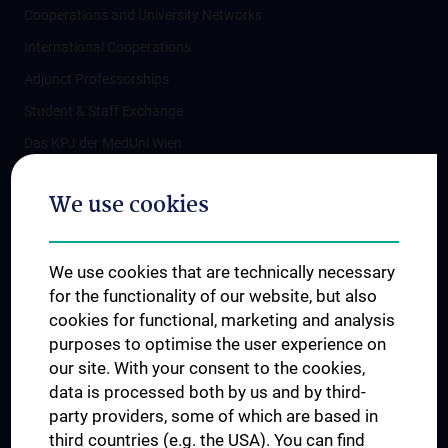
Cooperations and University Networks
International Cooperations
Adjunct Professorships
Student & Staff Exchange
Das KPJ der MedUni Wien
Postgraduate Trainings
We use cookies
Dual Career
Trusted Reseach - Research Security - Foreign Interference
We use cookies that are technically necessary
UNESCO Chair on Bioethics
for the functionality of our website, but also
MUVI
cookies for functional, marketing and analysis
purposes to optimise the user experience on
our site. With your consent to the cookies,
Connect with us
data is processed both by us and by third-
party providers, some of which are based in
third countries (e.g. the USA). You can find