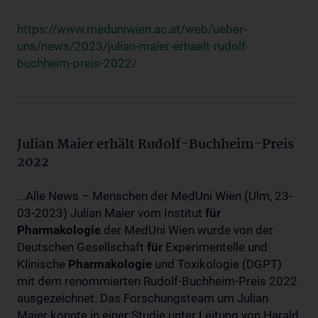
https://www.meduniwien.ac.at/web/ueber-
uns/news/2023/julian-maier-erhaelt-rudolf-
buchheim-preis-2022/
Julian Maier erhält Rudolf-Buchheim-Preis
2022
...Alle News – Menschen der MedUni Wien (Ulm, 23-
03-2023) Julian Maier vom Institut
für
Pharmakologie
der MedUni Wien wurde von der
Deutschen Gesellschaft
für
Experimentelle und
Klinische
Pharmakologie
und Toxikologie (DGPT)
mit dem renommierten Rudolf-Buchheim-Preis 2022
ausgezeichnet. Das Forschungsteam um Julian
Maier konnte in einer Studie unter Leitung von Harald