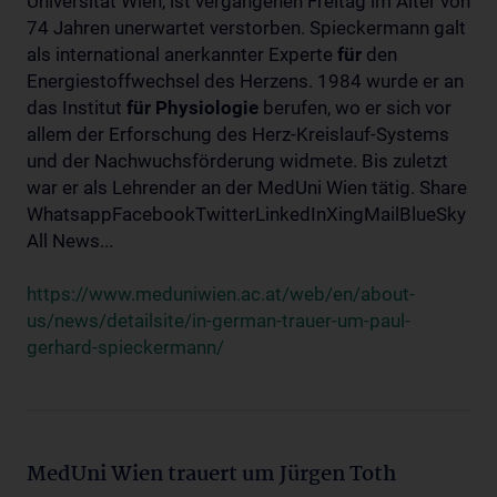
Universität Wien, ist vergangenen Freitag im Alter von
74 Jahren unerwartet verstorben. Spieckermann galt
als international anerkannter Experte
für
den
Energiestoffwechsel des Herzens. 1984 wurde er an
das Institut
für
Physiologie
berufen, wo er sich vor
allem der Erforschung des Herz-Kreislauf-Systems
und der Nachwuchsförderung widmete. Bis zuletzt
war er als Lehrender an der MedUni Wien tätig. Share
WhatsappFacebookTwitterLinkedInXingMailBlueSky
All News...
https://www.meduniwien.ac.at/web/en/about-
us/news/detailsite/in-german-trauer-um-paul-
gerhard-spieckermann/
MedUni Wien trauert um Jürgen Toth