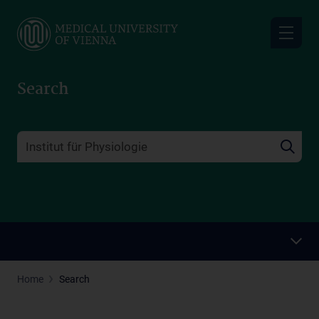
Skip
to
main
content
Search
Home
Search