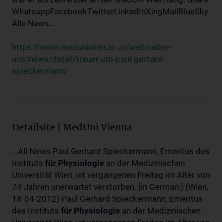
WhatsappFacebookTwitterLinkedInXingMailBlueSky
Alle News...
https://www.meduniwien.ac.at/web/ueber-
uns/news/detail/trauer-um-paul-gerhard-
spieckermann/
Detailsite | MedUni Vienna
...All News Paul Gerhard Spieckermann, Emeritus des
Instituts
für
Physiologie
an der Medizinischen
Universität Wien, ist vergangenen Freitag im Alter von
74 Jahren unerwartet verstorben. [in German:] (Wien,
18-04-2012) Paul Gerhard Spieckermann, Emeritus
des Instituts
für
Physiologie
an der Medizinischen