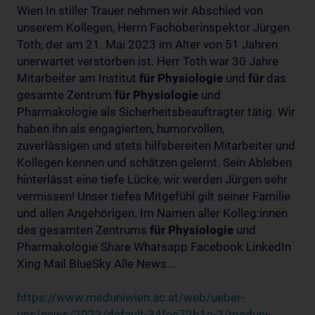
Wien In stiller Trauer nehmen wir Abschied von
unserem Kollegen, Herrn Fachoberinspektor Jürgen
Toth, der am 21. Mai 2023 im Alter von 51 Jahren
unerwartet verstorben ist. Herr Toth war 30 Jahre
Mitarbeiter am Institut
für
Physiologie
und
für
das
gesamte Zentrum
für
Physiologie
und
Pharmakologie als Sicherheitsbeauftragter tätig. Wir
haben ihn als engagierten, humorvollen,
zuverlässigen und stets hilfsbereiten Mitarbeiter und
Kollegen kennen und schätzen gelernt. Sein Ableben
hinterlässt eine tiefe Lücke, wir werden Jürgen sehr
vermissen! Unser tiefes Mitgefühl gilt seiner Familie
und allen Angehörigen. Im Namen aller Kolleg:innen
des gesamten Zentrums
für
Physiologie
und
Pharmakologie Share Whatsapp Facebook LinkedIn
Xing Mail BlueSky Alle News...
https://www.meduniwien.ac.at/web/ueber-
uns/news/2023/default-34fee72b1e-2/meduni-