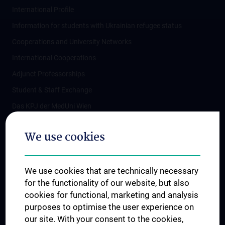
International Profile
Information for students with Ukrainian refugee status
Cooperations and University Networks
International Cooperations
Adjunct Professorships
Student & Staff Exchange
Das KPJ der MedUni Wien
Postgraduate Trainings
We use cookies
Dual Career
Trusted Reseach - Research Security - Foreign Interference
We use cookies that are technically necessary
UNESCO Chair on Bioethics
for the functionality of our website, but also
MUVI
cookies for functional, marketing and analysis
purposes to optimise the user experience on
our site. With your consent to the cookies,