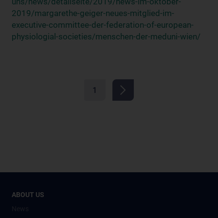
uns/news/detailseite/2019/news-im-oktober-
2019/margarethe-geiger-neues-mitglied-im-
executive-committee-der-federation-of-european-
physiologial-societies/menschen-der-meduni-wien/
1
ABOUT US
News