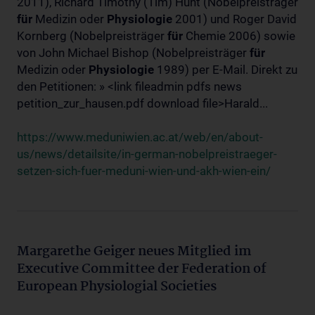
2011), Richard Timothy (Tim) Hunt (Nobelpreisträger
für
Medizin oder
Physiologie
2001) und Roger David
Kornberg (Nobelpreisträger
für
Chemie 2006) sowie
von John Michael Bishop (Nobelpreisträger
für
Medizin oder
Physiologie
1989) per E-Mail. Direkt zu
den Petitionen: » <link fileadmin pdfs news
petition_zur_hausen.pdf download file>Harald...
https://www.meduniwien.ac.at/web/en/about-
us/news/detailsite/in-german-nobelpreistraeger-
setzen-sich-fuer-meduni-wien-und-akh-wien-ein/
Margarethe Geiger neues Mitglied im
Executive Committee der Federation of
European Physiologial Societies