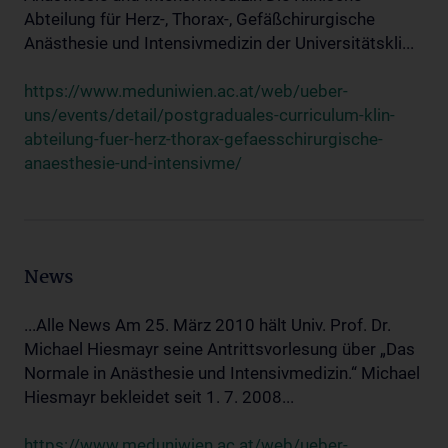
Abteilung für Herz-, Thorax-, Gefäßchirurgische
Anästhesie und Intensivmedizin der Universitätskli...
https://www.meduniwien.ac.at/web/ueber-
uns/events/detail/postgraduales-curriculum-klin-
abteilung-fuer-herz-thorax-gefaesschirurgische-
anaesthesie-und-intensivme/
News
...Alle News Am 25. März 2010 hält Univ. Prof. Dr.
Michael Hiesmayr seine Antrittsvorlesung über „Das
Normale in Anästhesie und Intensivmedizin.“ Michael
Hiesmayr bekleidet seit 1. 7. 2008...
https://www.meduniwien.ac.at/web/ueber-