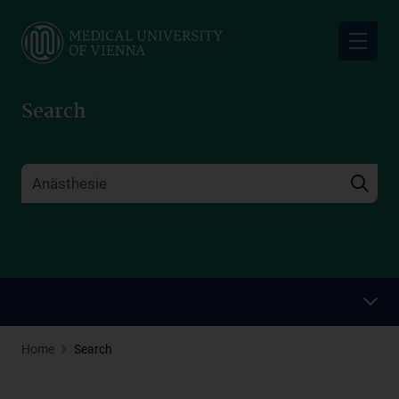
Skip
to
main
content
Search
Home
Search