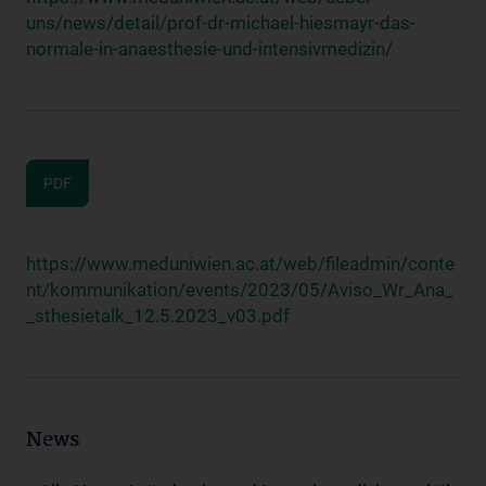
uns/news/detail/prof-dr-michael-hiesmayr-das-
normale-in-anaesthesie-und-intensivmedizin/
PDF
https://www.meduniwien.ac.at/web/fileadmin/conte
nt/kommunikation/events/2023/05/Aviso_Wr_Ana_
_sthesietalk_12.5.2023_v03.pdf
News