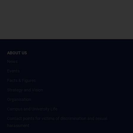
ABOUT US
News
Events
Facts & Figures
Strategy and Vision
Organisation
Campus and University Life
Contact points for victims of discrimination and sexual
harassment