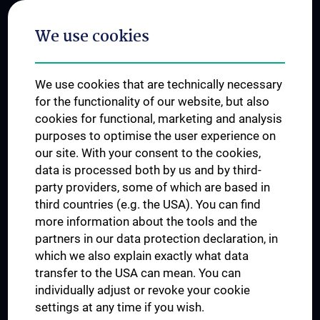
Postgraduate Trainings
We use cookies
Dual Career
Trusted Reseach - Research Security - Foreign Interference
We use cookies that are technically necessary
UNESCO Chair on Bioethics
for the functionality of our website, but also
MUVI
cookies for functional, marketing and analysis
purposes to optimise the user experience on
our site. With your consent to the cookies,
Connect with us
data is processed both by us and by third-
party providers, some of which are based in
third countries (e.g. the USA). You can find
more information about the tools and the
partners in our data protection declaration, in
which we also explain exactly what data
PRESSE
transfer to the USA can mean. You can
JOBS
individually adjust or revoke your cookie
MEDUNI SHOP
settings at any time if you wish.