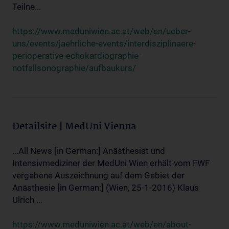
Teilne...
https://www.meduniwien.ac.at/web/en/ueber-
uns/events/jaehrliche-events/interdisziplinaere-
perioperative-echokardiographie-
notfallsonographie/aufbaukurs/
Detailsite | MedUni Vienna
...All News [in German:] Anästhesist und
Intensivmediziner der MedUni Wien erhält vom FWF
vergebene Auszeichnung auf dem Gebiet der
Anästhesie [in German:] (Wien, 25-1-2016) Klaus
Ulrich ...
https://www.meduniwien.ac.at/web/en/about-