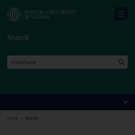
Skip
to
main
content
Search
Home
Search