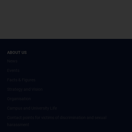
ABOUT US
News
Events
Facts & Figures
Strategy and Vision
Organisation
Campus and University Life
Contact points for victims of discrimination and sexual
harassment