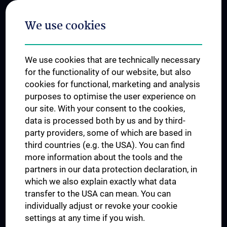
Postgraduate Trainings
We use cookies
Dual Career
Trusted Reseach - Research Security - Foreign Interference
We use cookies that are technically necessary
UNESCO Chair on Bioethics
for the functionality of our website, but also
MUVI
cookies for functional, marketing and analysis
purposes to optimise the user experience on
our site. With your consent to the cookies,
Connect with us
data is processed both by us and by third-
party providers, some of which are based in
third countries (e.g. the USA). You can find
more information about the tools and the
partners in our data protection declaration, in
which we also explain exactly what data
PRESSE
transfer to the USA can mean. You can
JOBS
individually adjust or revoke your cookie
MEDUNI SHOP
settings at any time if you wish.