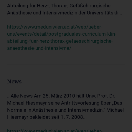
Abteilung für Herz-, Thorax-, Gefäßchirurgische
Anästhesie und Intensivmedizin der Universitätskli...
https://www.meduniwien.ac.at/web/ueber-
uns/events/detail/postgraduales-curriculum-klin-
abteilung-fuer-herz-thorax-gefaesschirurgische-
anaesthesie-und-intensivme/
News
...Alle News Am 25. März 2010 hält Univ. Prof. Dr.
Michael Hiesmayr seine Antrittsvorlesung über „Das
Normale in Anästhesie und Intensivmedizin.“ Michael
Hiesmayr bekleidet seit 1. 7. 2008...
https://www.meduniwien.ac.at/web/ueber-