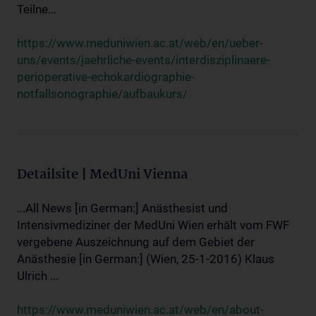
Teilne...
https://www.meduniwien.ac.at/web/en/ueber-
uns/events/jaehrliche-events/interdisziplinaere-
perioperative-echokardiographie-
notfallsonographie/aufbaukurs/
Detailsite | MedUni Vienna
...All News [in German:] Anästhesist und
Intensivmediziner der MedUni Wien erhält vom FWF
vergebene Auszeichnung auf dem Gebiet der
Anästhesie [in German:] (Wien, 25-1-2016) Klaus
Ulrich ...
https://www.meduniwien.ac.at/web/en/about-