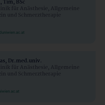
, Tim, BSc
linik für Anästhesie, Allgemeine
zin und Schmerztherapie
uniwien.ac.at
as, Dr.med.univ.
linik für Anästhesie, Allgemeine
zin und Schmerztherapie
wien.ac.at