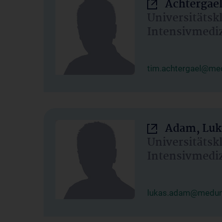
Achtergael
Universitätsk
Intensivmedi
tim.achtergael@med
Adam, Luk
Universitätsk
Intensivmedi
lukas.adam@meduni