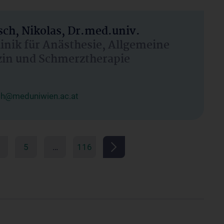
ch, Nikolas, Dr.med.univ.
linik für Anästhesie, Allgemeine
zin und Schmerztherapie
ch@meduniwien.ac.at
5
…
116