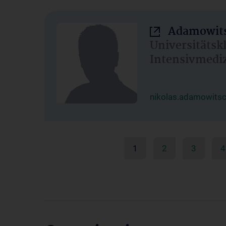
Adamowits
Universitätsk
Intensivmedi
nikolas.adamowits
1
2
3
4