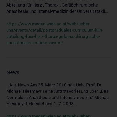
Abteilung für Herz-, Thorax-, Gefäßchirurgische
Anästhesie und Intensivmedizin der Universitätskli...
https://www.meduniwien.ac.at/web/ueber-
uns/events/detail/postgraduales-curriculum-klin-
abteilung-fuer-herz-thorax-gefaesschirurgische-
anaesthesie-und-intensivme/
News
...Alle News Am 25. März 2010 hält Univ. Prof. Dr.
Michael Hiesmayr seine Antrittsvorlesung über „Das
Normale in Anästhesie und Intensivmedizin.“ Michael
Hiesmayr bekleidet seit 1. 7. 2008...
https://www.meduniwien.ac.at/web/ueber-