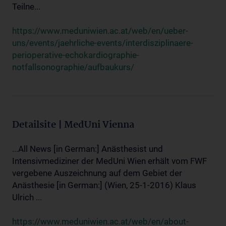
Teilne...
https://www.meduniwien.ac.at/web/en/ueber-
uns/events/jaehrliche-events/interdisziplinaere-
perioperative-echokardiographie-
notfallsonographie/aufbaukurs/
Detailsite | MedUni Vienna
...All News [in German:] Anästhesist und
Intensivmediziner der MedUni Wien erhält vom FWF
vergebene Auszeichnung auf dem Gebiet der
Anästhesie [in German:] (Wien, 25-1-2016) Klaus
Ulrich ...
https://www.meduniwien.ac.at/web/en/about-