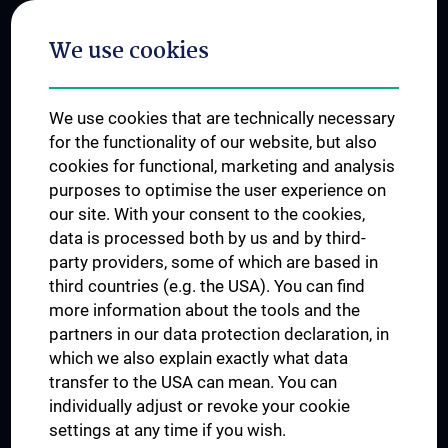
Postgraduate Trainings
We use cookies
Dual Career
Trusted Reseach - Research Security - Foreign Interference
We use cookies that are technically necessary
UNESCO Chair on Bioethics
for the functionality of our website, but also
MUVI
cookies for functional, marketing and analysis
purposes to optimise the user experience on
our site. With your consent to the cookies,
Connect with us
data is processed both by us and by third-
party providers, some of which are based in
third countries (e.g. the USA). You can find
more information about the tools and the
partners in our data protection declaration, in
which we also explain exactly what data
PRESSE
transfer to the USA can mean. You can
JOBS
individually adjust or revoke your cookie
MEDUNI SHOP
settings at any time if you wish.