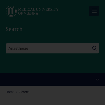
Skip
to
main
content
Search
Home
Search