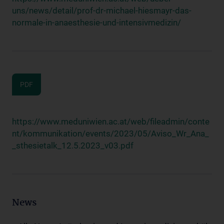
uns/news/detail/prof-dr-michael-hiesmayr-das-
normale-in-anaesthesie-und-intensivmedizin/
PDF
https://www.meduniwien.ac.at/web/fileadmin/conte
nt/kommunikation/events/2023/05/Aviso_Wr_Ana_
_sthesietalk_12.5.2023_v03.pdf
News