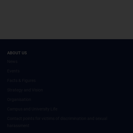
ABOUT US
News
Events
Facts & Figures
Strategy and Vision
Organisation
Campus and University Life
Contact points for victims of discrimination and sexual
harassment